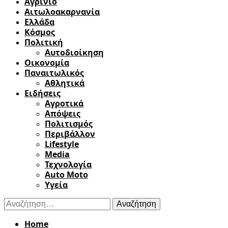
Αγρίνιο
Αιτωλοακαρνανία
Ελλάδα
Κόσμος
Πολιτική
Αυτοδιοίκηση
Οικονομία
Παναιτωλικός
Αθλητικά
Ειδήσεις
Αγροτικά
Απόψεις
Πολιτισμός
Περιβάλλον
Lifestyle
Media
Τεχνολογία
Auto Moto
Υγεία
Αναζήτηση
για:
Home