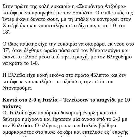
Στην πρώτη της καλή ευκαιρία η «Σκουάντρα Ατζούρα»
κατάφερε να προηγηθεί με τον Εσπόζιτο. Ο επιθετικός της
Ίντερ έκανε δυνατό σουτ, με τη μπάλα να κοντράρει στον
Χατζηδιάκο και να καταλήγει στα δίχτυα για το 1-0 στο
18′.
Ο ίδιος παίκτης είχε την ευκαιρία να σκοράρει εκ νέου στο
37′, όταν δέχθηκε ωραία πάσα από τον Μπαρτεσάγκι και
έκανε το πλασέ μέσα από την περιοχή, με τον Βλαχοδήμο
να κρατά το 1-0.
Η Ελλάδα είχε κακή εικόνα στο πρώτο 45λεπτο και δεν
κατάφερε να απειλήσει με αξιώσεις την εστία του
Ντοναρούμα.
Κοντά στο 2-0 η Ιταλία – Τελείωσαν το παιχνίδι με 10
παίκτες
Οι Ιταλοί είχαν παρόμοια δυναμική έναρξη και στο
δεύτερο ημίχρονο και έφτασαν μία ανάσα από το 2-0 με
τον Κολεόσο. Ο πλάγιος μπακ των Ιταλών βρέθηκε
αμαρκάριστος στο πίσω δοκάρι και εκτέλεσε εξ’ επαφής