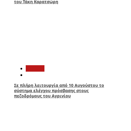
του Τάκη Καρατσώρη
4
Aγρίνιο
Σε πλήρη λειτουργία από 10 Αυγούστου το
σύστημα ελέγχου πρόσβασης στους
πεζοδρόμους του Αγρινίου