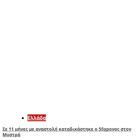
Ελλάδα
Σε 11 μήνες με αναστολή καταδικάστηκε ο 55χρονος στον
Μυστρά