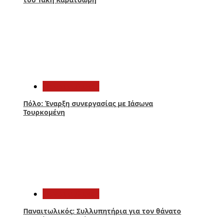
2
Παναιτωλικός
Πόλο: Έναρξη συνεργασίας με Ιάσωνα
Τουρκομένη
3
Παναιτωλικός
Παναιτωλικός: Συλλυπητήρια για τον θάνατο