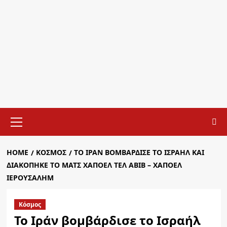
Primary
Menu
HOME
ΚΌΣΜΟΣ
ΤΟ ΙΡΆΝ ΒΟΜΒΆΡΔΙΣΕ ΤΟ ΙΣΡΑΉΛ ΚΑΙ
ΔΙΑΚΌΠΗΚΕ ΤΟ ΜΑΤΣ ΧΆΠΟΕΛ ΤΕΛ ΑΒΊΒ – ΧΆΠΟΕΛ
ΙΕΡΟΥΣΑΛΉΜ
Κόσμος
Το Ιράν βομβάρδισε το Ισραήλ