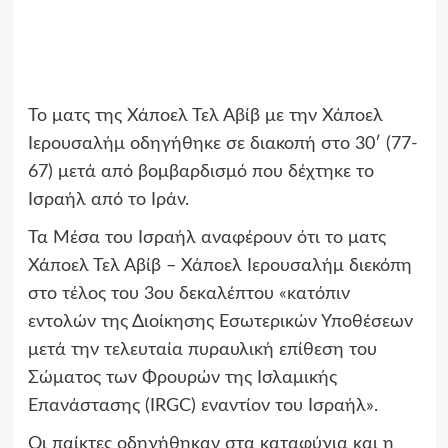
Το ματς της Χάποελ Τελ Αβίβ με την Χάποελ
Ιερουσαλήμ οδηγήθηκε σε διακοπή στο 30′ (77-
67) μετά από βομβαρδισμό που δέχτηκε το
Ισραήλ από το Ιράν.
Τα Μέσα του Ισραήλ αναφέρουν ότι το ματς
Χάποελ Τελ Αβίβ – Χάποελ Ιερουσαλήμ διεκόπη
στο τέλος του 3ου δεκαλέπτου «κατόπιν
εντολών της Διοίκησης Εσωτερικών Υποθέσεων
μετά την τελευταία πυραυλική επίθεση του
Σώματος των Φρουρών της Ισλαμικής
Επανάστασης (IRGC) εναντίον του Ισραήλ».
Οι παίκτες οδηγήθηκαν στα καταφύγια και η