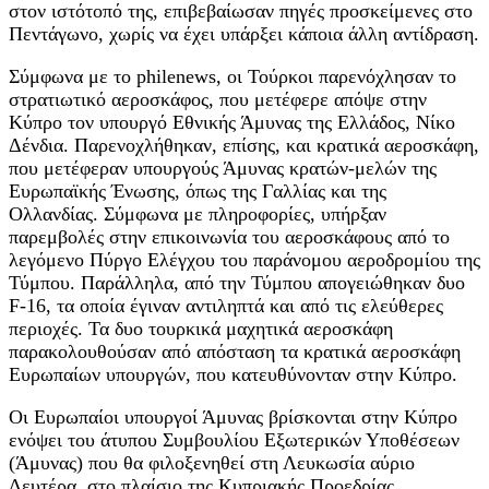
στον ιστότοπό της, επιβεβαίωσαν πηγές προσκείμενες στο
Πεντάγωνο, χωρίς να έχει υπάρξει κάποια άλλη αντίδραση.
Σύμφωνα με το philenews, oι Τούρκοι παρενόχλησαν το
στρατιωτικό αεροσκάφος, που μετέφερε απόψε στην
Κύπρο τον υπουργό Εθνικής Άμυνας της Ελλάδος, Νίκο
Δένδια. Παρενοχλήθηκαν, επίσης, και κρατικά αεροσκάφη,
που μετέφεραν υπουργούς Άμυνας κρατών-μελών της
Ευρωπαϊκής Ένωσης, όπως της Γαλλίας και της
Ολλανδίας. Σύμφωνα με πληροφορίες, υπήρξαν
παρεμβολές στην επικοινωνία του αεροσκάφους από το
λεγόμενο Πύργο Ελέγχου του παράνομου αεροδρομίου της
Τύμπου. Παράλληλα, από την Τύμπου απογειώθηκαν δυο
F-16, τα οποία έγιναν αντιληπτά και από τις ελεύθερες
περιοχές. Τα δυο τουρκικά μαχητικά αεροσκάφη
παρακολουθούσαν από απόσταση τα κρατικά αεροσκάφη
Ευρωπαίων υπουργών, που κατευθύνονταν στην Κύπρο.
Οι Ευρωπαίοι υπουργοί Άμυνας βρίσκονται στην Κύπρο
ενόψει του άτυπου Συμβουλίου Εξωτερικών Υποθέσεων
(Άμυνας) που θα φιλοξενηθεί στη Λευκωσία αύριο
Δευτέρα, στο πλαίσιο της Κυπριακής Προεδρίας