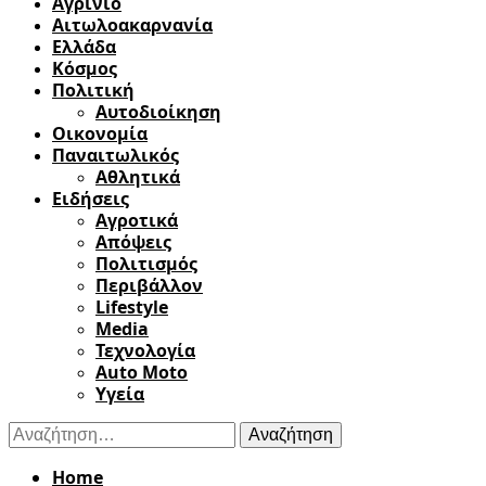
Αγρίνιο
Αιτωλοακαρνανία
Ελλάδα
Κόσμος
Πολιτική
Αυτοδιοίκηση
Οικονομία
Παναιτωλικός
Αθλητικά
Ειδήσεις
Αγροτικά
Απόψεις
Πολιτισμός
Περιβάλλον
Lifestyle
Media
Τεχνολογία
Auto Moto
Υγεία
Αναζήτηση
για:
Home