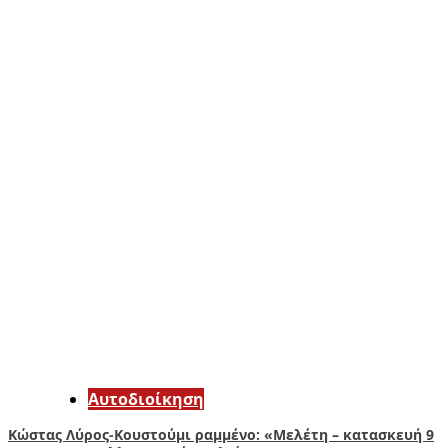
Αυτοδιοίκηση
Κώστας Λύρος-Κουστούμι ραμμένο: «Μελέτη – κατασκευή 9