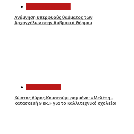
Αιτωλοακαρνανία
Ανάμνηση υπερφυούς θαύματος των
Αρχαγγέλων στην Αμβρακιά Θέρμου
2
Αυτοδιοίκηση
Κώστας Λύρος-Κουστούμι ραμμένο: «Μελέτη –
κατασκευή 9 εκ.» για το Καλλιτεχνικό σχολείο!