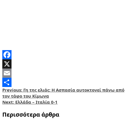
Facebook
X
Email
Post
Previous:
Γη της ελιάς: Η Ασπασία αυτοκτονεί πάνω από
Share
τον τάφο του Κίμωνα
navigation
Next:
Ελλάδα – Ιταλία 0-1
Περισσότερα άρθρα