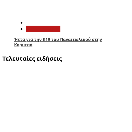
5
Παναιτωλικός
Ήττα για την Κ19 του Παναιτωλικού στην
Κορυτσά
Τελευταίες ειδήσεις