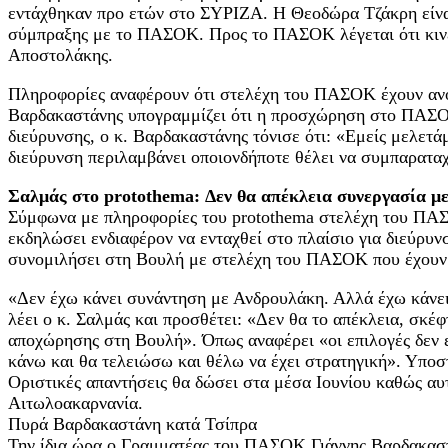
εντάχθηκαν προ ετών στο ΣΥΡΙΖΑ. Η Θεοδώρα Τζάκρη είναι
σύμπραξης με το ΠΑΣΟΚ. Προς το ΠΑΣΟΚ λέγεται ότι κινεί
Αποστολάκης.
Πληροφορίες αναφέρουν ότι στελέχη του ΠΑΣΟΚ έχουν ανοίξ
Βαρδακαστάνης υπογραμμίζει ότι η προσχώρηση στο ΠΑΣΟΚ
διεύρυνσης, ο κ. Βαρδακαστάνης τόνισε ότι: «Εμείς μελετ
διεύρυνση περιλαμβάνει οποιονδήποτε θέλει να συμπαρατα
Σαλμάς στο protothema: Δεν θα απέκλεια συνεργασία μ
Σύμφωνα με πληροφορίες του protothema στελέχη του ΠΑΣΟ
εκδηλώσει ενδιαφέρον να ενταχθεί στο πλαίσιο για διεύρυνσ
συνομιλήσει στη Βουλή με στελέχη του ΠΑΣΟΚ που έχουν υ
«Δεν έχω κάνει συνάντηση με Ανδρουλάκη. Αλλά έχω κάνε
λέει ο κ. Σαλμάς και προσθέτει: «Δεν θα το απέκλεια, σκέφ
αποχώρησης στη Βουλή». Όπως αναφέρει «οι επιλογές δεν 
κάνω και θα τελειώσω και θέλω να έχει στρατηγική». Υποστ
Οριστικές απαντήσεις θα δώσει στα μέσα Ιουνίου καθώς αυτή
Αιτωλοακαρνανία.
Πυρά Βαρδακαστάνη κατά Τσίπρα
Την ίδια ώρα ο Γραμματέας του ΠΑΣΟΚ Γιάννης Βαρδακαστά