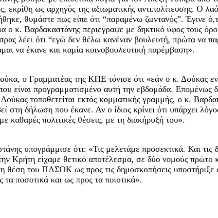
 εκρίθη ως αρχηγός της αξιωματικής αντιπολίτευσης. Ο λαός
ήθηκε, θυμάστε πως είπε ότι “παραμένω ζωντανός”. Έγινε ό,
ια ο κ. Βαρδακαστάνης περιέγραψε με δηκτικό ύφος τους όρο
ας λέει ότι “εγώ δεν θέλω κανέναν βουλευτή, πρώτα να παρα
άμαι να έκανε και καμία κοινοβουλευτική παρέμβαση».
ούκα, ο Γραμματέας της ΚΠΕ τόνισε ότι «εάν ο κ. Δούκας ε
, που είναι προγραμματισμένο αυτή την εβδομάδα. Επομένως 
. Δούκας τοποθετείται εκτός κομματικής γραμμής, ο κ. Βαρδ
εί στη δήλωση που έκανε. Αν ο ίδιος κρίνει ότι υπάρχει λόγο
ε καθαρές πολιτικές θέσεις, με τη διακήρυξή του».
άνης υπογράμμισε ότι: «Τις μελετάμε προσεκτικά. Και τις δη
την Κρήτη είχαμε θετικό αποτέλεσμα, σε δύο νομούς πρώτο κ
τη θέση του ΠΑΣΟΚ ως προς τις δημοσκοπήσεις υποστήριξε ότι
ς τα ποσοτικά και ως προς τα ποιοτικά».