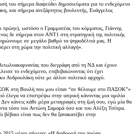
σή του σήμερα διαψεύδει δημοσιεύματα για το ενδεχόμενο
κη, και σήμερα ανεξάρτητος βουλευτής, Ευάγγελος
ι πρώην), ωστόσο ο Γραμματέας του κόμματος, Γιάννης
ος δε σήμερα στον ΑΝΤ1 στη στρατηγική της πολιτικής
κληρώνουμε σε μεγάλο βαθμό τα ψηφοδέλτιά μας. Η
έρει στη χώρα την πολιτική αλλαγή».
ιτωλοακαρνανίας που διεγράφη από τη ΝΔ και έχουν
λεισε το ενδεχόμενο, επιβεβαιώνοντας ότι έχει
κο Ανδρουλάκη ούτε με άλλον πολιτικό αρχηγό.
ΠΑΣΟΚ στη Βουλή που μου είπαν “σε θέλουμε στο ΠΑΣΟΚ”»
ιρό έλεγα να επιστρέψω στην ιατρική κάνοντας μια ομιλία
Δεν κάνεις κάθε μέρα μεταγραφές στη ζωή σου, εγώ μία θα
λοντα τόσο του Αντώνη Σαμαρά όσο και του Αλέξη Τσίπρα.
ο βέβαιο είναι πως δεν θα ξανακατέβει στην
ο 2015 μέχρι σήμερα: «Η διαδρομή του πρώην