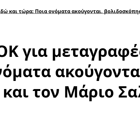
δώ και τώρα: Ποια ονόματα ακούγονται, βολιδοσκόπη
ΟΚ για μεταγραφ
νόματα ακούγοντα
και τον Μάριο Σ