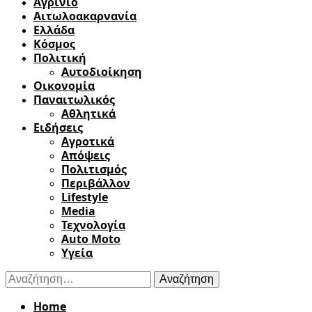
Αγρίνιο
Αιτωλοακαρνανία
Ελλάδα
Κόσμος
Πολιτική
Αυτοδιοίκηση
Οικονομία
Παναιτωλικός
Αθλητικά
Ειδήσεις
Αγροτικά
Απόψεις
Πολιτισμός
Περιβάλλον
Lifestyle
Media
Τεχνολογία
Auto Moto
Υγεία
Αναζήτηση
για:
Home