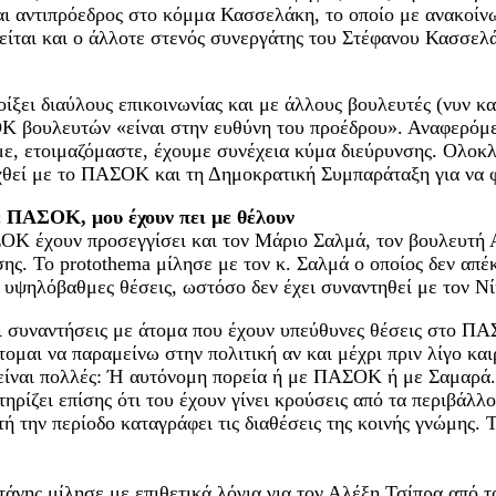
 αντιπρόεδρος στο κόμμα Κασσελάκη, το οποίο με ανακοίνω
ται και ο άλλοτε στενός συνεργάτης του Στέφανου Κασσελά
ει διαύλους επικοινωνίας και με άλλους βουλευτές (νυν κα
 βουλευτών «είναι στην ευθύνη του προέδρου». Αναφερόμεν
άμε, ετοιμαζόμαστε, έχουμε συνέχεια κύμα διεύρυνσης. Ολο
χθεί με το ΠΑΣΟΚ και τη Δημοκρατική Συμπαράταξη για να φ
ε ΠΑΣΟΚ, μου έχουν πει με θέλουν
Κ έχουν προσεγγίσει και τον Μάριο Σαλμά, τον βουλευτή Α
ης. Το protothema μίλησε με τον κ. Σαλμά ο οποίος δεν απέκ
ψηλόβαθμες θέσεις, ωστόσο δεν έχει συναντηθεί με τον Νί
ι συναντήσεις με άτομα που έχουν υπεύθυνες θέσεις στο 
τομαι να παραμείνω στην πολιτική αν και μέχρι πριν λίγο κα
είναι πολλές: Ή αυτόνομη πορεία ή με ΠΑΣΟΚ ή με Σαμαρά. 
ηρίζει επίσης ότι του έχουν γίνει κρούσεις από τα περιβάλ
 την περίοδο καταγράφει τις διαθέσεις της κοινής γνώμης. Τ
νης μίλησε με επιθετικά λόγια για τον Αλέξη Τσίπρα από τ