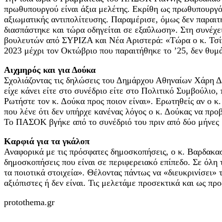
πρωθυπουργού είναι άξια μελέτης. Εκρίθη ως πρωθυπουργός,
αξιωματικής αντιπολίτευσης. Παραμέρισε, όμως δεν παραιτ
διασπάστηκε και τώρα οδηγείται σε εξαΰλωση». Στη συνέχε
βουλευτών από ΣΥΡΙΖΑ και Νέα Αριστερά: «Τώρα ο κ. Τσίπρ
2023 μέχρι τον Οκτώβριο που παραιτήθηκε το ’25, δεν θυμ
Αιχμηρός και για Δούκα
Σχολιάζοντας τις δηλώσεις του Δημάρχου Αθηναίων Χάρη Δ
είχε κάνει είτε στο συνέδριο είτε στο Πολιτικό Συμβούλιο
Ρωτήστε τον κ. Δούκα προς ποιον είναι». Ερωτηθείς αν ο κ
που λένε ότι δεν υπήρχε κανένας λόγος ο κ. Δούκας να προβ
Το ΠΑΣΟΚ βγήκε από το συνέδριό του πριν από δύο μήνες μ
Καρφιά για τα γκάλοπ
Αναφορικά με τις πρόσφατες δημοσκοπήσεις, ο κ. Βαρδακαστ
δημοσκοπήσεις που είναι σε περιφερειακό επίπεδο. Σε όλη 
τα ποιοτικά στοιχεία». Θέλοντας πάντως να «διευκρινίσει» 
αξιόπιστες ή δεν είναι. Τις μελετάμε προσεκτικά και ως προ
protothema.gr