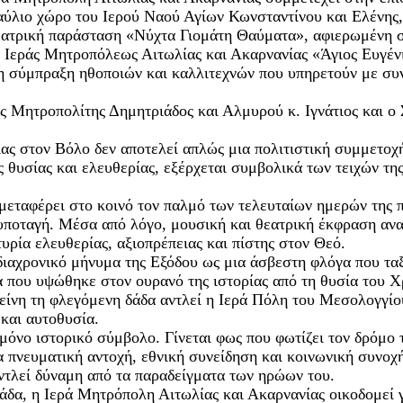
αύλιο χώρο του Ιερού Ναού Αγίων Κωνσταντίνου και Ελένης,
ατρική παράσταση «Νύχτα Γιομάτη Θαύματα», αφιερωμένη στ
 Ιεράς Μητροπόλεως Αιτωλίας και Ακαρνανίας «Άγιος Ευγένι
η σύμπραξη ηθοποιών και καλλιτεχνών που υπηρετούν με συνέ
 Μητροπολίτης Δημητριάδος και Αλμυρού κ. Ιγνάτιος και ο 
ς στον Βόλο δεν αποτελεί απλώς μια πολιτιστική συμμετοχή
θυσίας και ελευθερίας, εξέρχεται συμβολικά των τειχών της
ταφέρει στο κοινό τον παλμό των τελευταίων ημερών της πο
ποταγή. Μέσα από λόγο, μουσική και θεατρική έκφραση αναδ
υρία ελευθερίας, αξιοπρέπειας και πίστης στον Θεό.
ιαχρονικό μήνυμα της Εξόδου ως μια άσβεστη φλόγα που ταξι
 που υψώθηκε στον ουρανό της ιστορίας από τη θυσία του Χ
ίνη τη φλεγόμενη δάδα αντλεί η Ιερά Πόλη του Μεσολογγίου τ
 και αυτοθυσία.
 μόνο ιστορικό σύμβολο. Γίνεται φως που φωτίζει τον δρόμο
ια πνευματική αντοχή, εθνική συνείδηση και κοινωνική συνο
 αντλεί δύναμη από τα παραδείγματα των ηρώων του.
δα, η Ιερά Μητρόπολη Αιτωλίας και Ακαρνανίας οικοδομεί γ