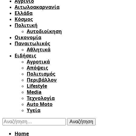
Αγρίνιο
Αιτωλοακαρνανία
Ελλάδα
Κόσμος
Πολιτική
Αυτοδιοίκηση
Οικονομία
Παναιτωλικός
Αθλητικά
Ειδήσεις
Αγροτικά
Απόψεις
Πολιτισμός
Περιβάλλον
Lifestyle
Media
Τεχνολογία
Auto Moto
Υγεία
Αναζήτηση
για:
Home