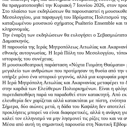
θα πραγματοποιηθεί την Κυριακή 7 Ιουνίου 2026, στον προ
Στο πλαίσιο των εκδηλώσεων θα παρουσιαστεί η μουσικοθε
Μεσολογγίου, μια παραγωγή του Ιδρύματος Πολιτισμού της
καταξιωμένου μουσικού σχήματος Psalterio Ensemble και τ
κληρονομιάς.
Την έναρξη των εκδηλώσεων θα ευλογήσει ο Σεβασμιώτατος
Δαμασκηνός.
Η παρουσία της Ιεράς Μητροπόλεως Αιτωλίας και Ακαρνανία
εθνικής αυτογνωσίας. Η Ιερά Πόλη του Μεσολογγίου, τόπος 
ιστορικής του συνέχειας.
Η μουσικοθεατρική παράσταση «Νύχτα Γιομάτη Θαύματα» με
μεγαλείο των ανθρώπων που προτίμησαν τη θυσία από την υ
υπήρξε μόνο ένα ιστορικό γεγονός, αλλά μια κορυφαία μαρτ
Η Ιερά Μητρόπολη Αιτωλίας και Ακαρνανίας μεταφέρει το δ
στην καρδιά των Ελεύθερων Πολιορκημένων. Είναι η φλόγα
πυριτιδαποθήκη παρά να παραδοθεί στον κατακτητή. Από εκε
ελευθερία δεν χαρίζεται αλλά κατακτάται με πίστη, ενότητα
Σήμερα, δύο αιώνες μετά, η δάδα του Καψάλη δεν αποτελεί
προκλήσεις μπορεί να είναι διαφορετικές, αλλά η ανάγκη γ
καλεί τον ελληνισμό να μην λησμονεί τις ρίζες του και να
Μέσα από αυτή τη σημαντική παρουσία στη Ναυτική Εβδομά