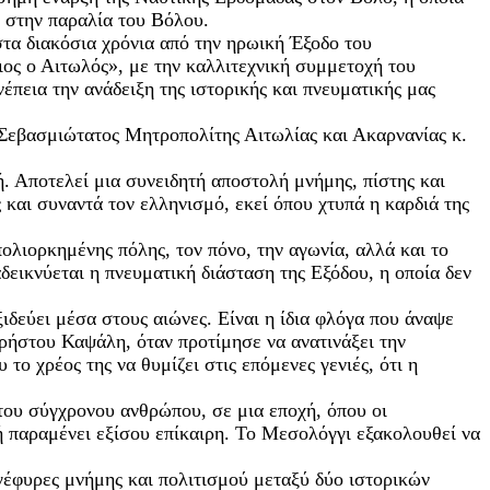
 στην παραλία του Βόλου.
α διακόσια χρόνια από την ηρωική Έξοδο του
ος ο Αιτωλός», με την καλλιτεχνική συμμετοχή του
πεια την ανάδειξη της ιστορικής και πνευματικής μας
Σεβασμιώτατος Μητροπολίτης Αιτωλίας και Ακαρνανίας κ.
. Αποτελεί μια συνειδητή αποστολή μνήμης, πίστης και
 και συναντά τον ελληνισμό, εκεί όπου χτυπά η καρδιά της
λιορκημένης πόλης, τον πόνο, την αγωνία, αλλά και το
εικνύεται η πνευματική διάσταση της Εξόδου, η οποία δεν
δεύει μέσα στους αιώνες. Είναι η ίδια φλόγα που άναψε
ρήστου Καψάλη, όταν προτίμησε να ανατινάξει την
ο χρέος της να θυμίζει στις επόμενες γενιές, ότι η
 του σύγχρονου ανθρώπου, σε μια εποχή, όπου οι
χή παραμένει εξίσου επίκαιρη. Το Μεσολόγγι εξακολουθεί να
έφυρες μνήμης και πολιτισμού μεταξύ δύο ιστορικών