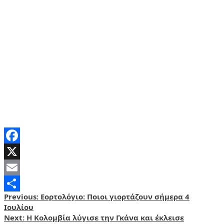
Facebook
X
Email
Post
Previous:
Εορτολόγιο: Ποιοι γιορτάζουν σήμερα 4
Share
Ιουλίου
navigation
Next:
Η Κολομβία λύγισε την Γκάνα και έκλεισε