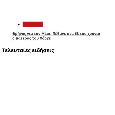
5
Αθλητικά
Θρήνος για τον Μέσι: Πέθανε στα 68 του χρόνια
ο πατέρας του Χόρχε
Τελευταίες ειδήσεις