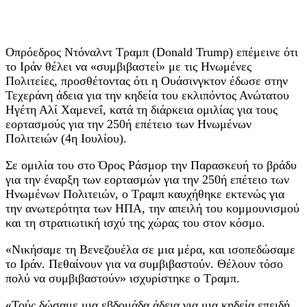
Oπρόεδρος Ντόναλντ Τραμπ (Donald Trump) επέμεινε ότι
το Ιράν θέλει να «συμβιβαστεί» με τις Ηνωμένες
Πολιτείες, προσθέτοντας ότι η Ουάσινγκτον έδωσε στην
Τεχεράνη άδεια για την κηδεία του εκλιπόντος Ανώτατου
Ηγέτη Αλί Χαμενεΐ, κατά τη διάρκεια ομιλίας για τους
εορτασμούς για την 250ή επέτειο των Ηνωμένων
Πολιτειών (4η Ιουλίου).
Σε ομιλία του στο Όρος Ράσμορ την Παρασκευή το βράδυ
για την έναρξη των εορτασμών για την 250ή επέτειο των
Ηνωμένων Πολιτειών, ο Τραμπ καυχήθηκε εκτενώς για
την ανωτερότητα των ΗΠΑ, την απειλή του κομμουνισμού
και τη στρατιωτική ισχύ της χώρας του στον κόσμο.
«Νικήσαμε τη Βενεζουέλα σε μια μέρα, και ισοπεδώσαμε
το Ιράν. Πεθαίνουν για να συμβιβαστούν. Θέλουν τόσο
πολύ να συμβιβαστούν» ισχυρίστηκε ο Τραμπ.
«Τούς δώσαμε μια εβδομάδα άδεια για μια κηδεία επειδή