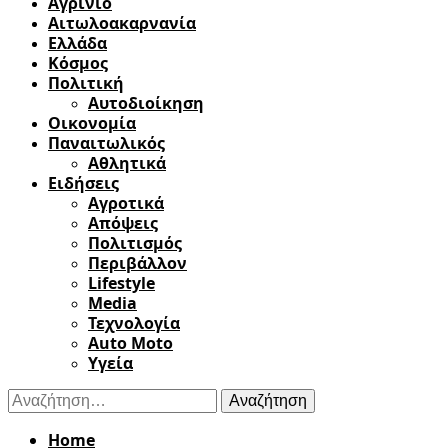
Αγρίνιο
Αιτωλοακαρνανία
Ελλάδα
Κόσμος
Πολιτική
Αυτοδιοίκηση
Οικονομία
Παναιτωλικός
Αθλητικά
Ειδήσεις
Αγροτικά
Απόψεις
Πολιτισμός
Περιβάλλον
Lifestyle
Media
Τεχνολογία
Auto Moto
Υγεία
Αναζήτηση
για:
Home