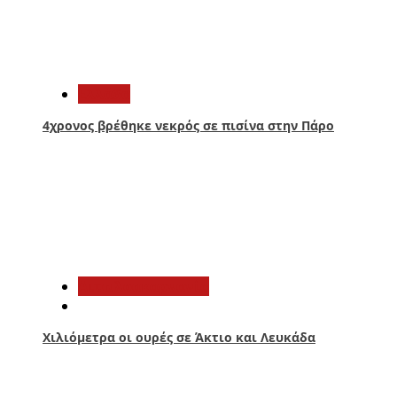
3
Ελλάδα
4χρονος βρέθηκε νεκρός σε πισίνα στην Πάρο
4
Αιτωλοακαρνανία
Χιλιόμετρα οι ουρές σε Άκτιο και Λευκάδα