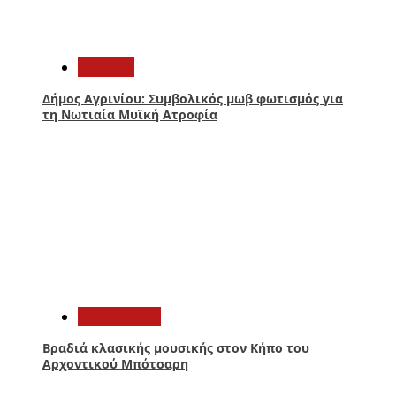
3
Aγρίνιο
Δήμος Αγρινίου: Συμβολικός μωβ φωτισμός για
τη Νωτιαία Μυϊκή Ατροφία
4
Πολιτισμός
Βραδιά κλασικής μουσικής στον Κήπο του
Αρχοντικού Μπότσαρη