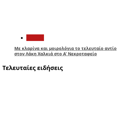
5
Ελλάδα
Με κλαρίνα και μοιρολόγια το τελευταίο αντίο
στον Λάκη Χαλκιά στο A’ Νεκροταφείο
Τελευταίες ειδήσεις