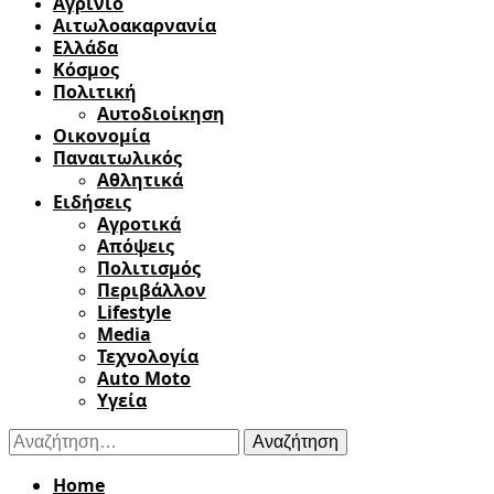
Αγρίνιο
Αιτωλοακαρνανία
Ελλάδα
Κόσμος
Πολιτική
Αυτοδιοίκηση
Οικονομία
Παναιτωλικός
Αθλητικά
Ειδήσεις
Αγροτικά
Απόψεις
Πολιτισμός
Περιβάλλον
Lifestyle
Media
Τεχνολογία
Auto Moto
Υγεία
Αναζήτηση
για:
Home