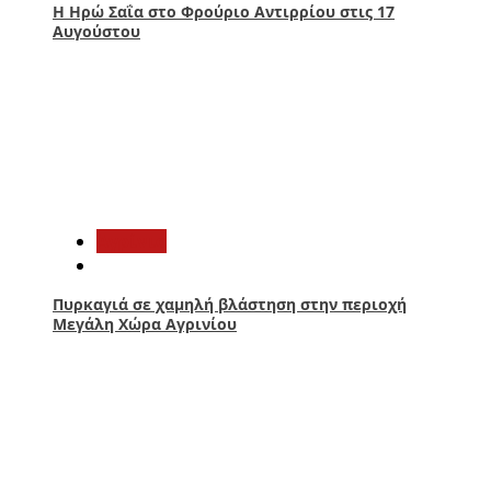
Η Ηρώ Σαΐα στο Φρούριο Αντιρρίου στις 17
Αυγούστου
2
Aγρίνιο
Πυρκαγιά σε χαμηλή βλάστηση στην περιοχή
Μεγάλη Χώρα Αγρινίου