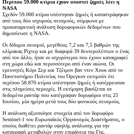
Περίπου 59.000 κτίρια έχουν υποστεί ζημιές λέει η
NASA
Σχεδόν 59.000 κτίρια υπέστησαν ζημιές ή καταστράφηκαν
από τους δύο ισχυρούς σεισμούς, σύμφωνα με
προκαταρκτική ανάλυση δορυφορικών δεδομένων που
δημοσίευσε η NASA.
Οι δίδυμοι σεισμοί, μεγέθους 7,2 και 7,5 βαθμών της
κλίμακας Ρίχτερ και με διαφορά 39 δευτερολέπτων ο ένας
από τον άλλο, ήταν οι ισχυρότεροι που έχουν καταγραφεί
στη χώρα εδώ και περισσότερο από έναν αιώνα. Οι
ερευνητές Κόρι Σερ και Τζέιμον βαν ντεν Χουκ από το
Πανεπιστήμιο Πολιτείας του Όρεγκον εκτιμούν ότι
περίπου 58.870 κτίρια υπέστησαν ζημιές ή κατέρρευσαν
στις πληγείσες περιοχές. Η εκτίμηση βασίζεται σε
δεδομένα ραντάρ που κατέγραψαν δορυφόροι στις 25
Ιουνίου, μία ημέρα μετά τους δύο φονικούς σεισμούς.
Η ανάλυση αξιοποίησε στοιχεία από τον δορυφόρο
Sentinel-1 του Ευρωπαϊκός Οργανισμός Διαστήματος, ο
οποίος διαθέτει ραντάρ υψηλής ανάλυσης για την
καταγραφή μεταβολών στην επιφάνεια της Γης.