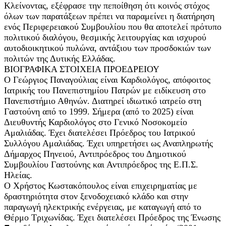
Κλείνοντας, εξέφρασε την πεποίθηση ότι κοινός στόχος
όλων των παρατάξεων πρέπει να παραμείνει η διατήρηση
ενός Περιφερειακού Συμβουλίου που θα αποτελεί πρότυπο
πολιτικού διαλόγου, θεσμικής λειτουργίας και ισχυρού
αυτοδιοικητικού πυλώνα, αντάξιου των προσδοκιών των
πολιτών της Δυτικής Ελλάδας.
ΒΙΟΓΡΑΦΙΚΑ ΣΤΟΙΧΕΙΑ ΠΡΟΕΔΡΕΙΟΥ
Ο Γεώργιος Παναγούλιας είναι Καρδιολόγος, απόφοιτος
Ιατρικής του Πανεπιστημίου Πατρών με ειδίκευση στο
Πανεπιστήμιο Αθηνών. Διατηρεί ιδιωτικό ιατρείο στη
Γαστούνη από το 1999. Σήμερα (από το 2025) είναι
Διευθυντής Καρδιολόγος στο Γενικό Νοσοκομείο
Αμαλιάδας. Έχει διατελέσει Πρόεδρος του Ιατρικού
Συλλόγου Αμαλιάδας. Έχει υπηρετήσει ως Αναπληρωτής
Δήμαρχος Πηνειού, Αντιπρόεδρος του Δημοτικού
Συμβουλίου Γαστούνης και Αντιπρόεδρος της Ε.Π.Σ.
Ηλείας.
Ο Χρήστος Κωστακόπουλος είναι επιχειρηματίας με
δραστηριότητα στον ξενοδοχειακό κλάδο και στην
παραγωγή ηλεκτρικής ενέργειας, με καταγωγή από το
Θέρμο Τριχωνίδας. Έχει διατελέσει Πρόεδρος της Ένωσης