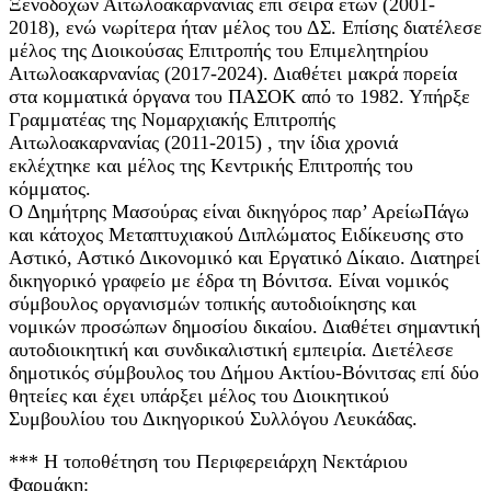
Ξενοδόχων Αιτωλοακαρνανίας επί σειρά ετών (2001-
2018), ενώ νωρίτερα ήταν μέλος του ΔΣ. Επίσης διατέλεσε
μέλος της Διοικούσας Επιτροπής του Επιμελητηρίου
Αιτωλοακαρνανίας (2017-2024). Διαθέτει μακρά πορεία
στα κομματικά όργανα του ΠΑΣΟΚ από το 1982. Υπήρξε
Γραμματέας της Νομαρχιακής Επιτροπής
Αιτωλοακαρνανίας (2011-2015) , την ίδια χρονιά
εκλέχτηκε και μέλος της Κεντρικής Επιτροπής του
κόμματος.
Ο Δημήτρης Μασούρας είναι δικηγόρος παρ’ ΑρείωΠάγω
και κάτοχος Μεταπτυχιακού Διπλώματος Ειδίκευσης στο
Αστικό, Αστικό Δικονομικό και Εργατικό Δίκαιο. Διατηρεί
δικηγορικό γραφείο με έδρα τη Βόνιτσα. Είναι νομικός
σύμβουλος οργανισμών τοπικής αυτοδιοίκησης και
νομικών προσώπων δημοσίου δικαίου. Διαθέτει σημαντική
αυτοδιοικητική και συνδικαλιστική εμπειρία. Διετέλεσε
δημοτικός σύμβουλος του Δήμου Ακτίου-Βόνιτσας επί δύο
θητείες και έχει υπάρξει μέλος του Διοικητικού
Συμβουλίου του Δικηγορικού Συλλόγου Λευκάδας.
*** Η τοποθέτηση του Περιφερειάρχη Νεκτάριου
Φαρμάκη: