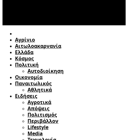
Αγρίνιο
Αιτωλοακαρνανία
Ελλάδα
Κόσμος
Πολιτική
Αυτοδιοίκηση
Οικονομία
Παναιτωλικός
Αθλητικά
Ειδήσεις
Αγροτικά
Απόψεις
Πολιτισμός
Περιβάλλον
Lifestyle
Media
Τεχνολογία