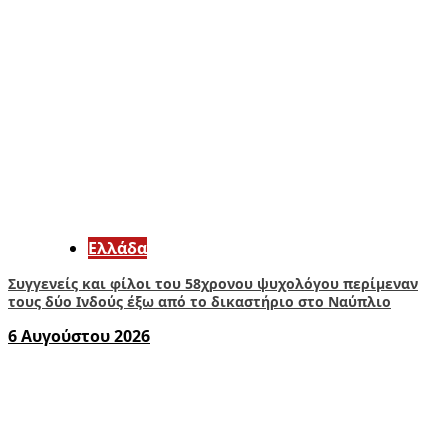
Ελλάδα
Συγγενείς και φίλοι του 58χρονου ψυχολόγου περίμεναν
τους δύο Ινδούς έξω από το δικαστήριο στο Ναύπλιο
6 Αυγούστου 2026