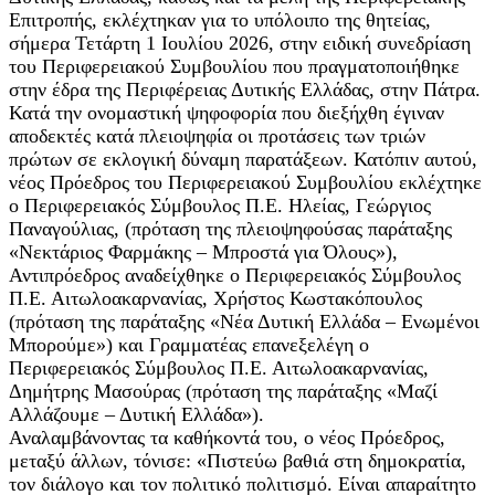
Επιτροπής, εκλέχτηκαν για το υπόλοιπο της θητείας,
σήμερα Τετάρτη 1 Ιουλίου 2026, στην ειδική συνεδρίαση
του Περιφερειακού Συμβουλίου που πραγματοποιήθηκε
στην έδρα της Περιφέρειας Δυτικής Ελλάδας, στην Πάτρα.
Κατά την ονομαστική ψηφοφορία που διεξήχθη έγιναν
αποδεκτές κατά πλειοψηφία οι προτάσεις των τριών
πρώτων σε εκλογική δύναμη παρατάξεων. Κατόπιν αυτού,
νέος Πρόεδρος του Περιφερειακού Συμβουλίου εκλέχτηκε
ο Περιφερειακός Σύμβουλος Π.Ε. Ηλείας, Γεώργιος
Παναγούλιας, (πρόταση της πλειοψηφούσας παράταξης
«Νεκτάριος Φαρμάκης – Μπροστά για Όλους»),
Αντιπρόεδρος αναδείχθηκε ο Περιφερειακός Σύμβουλος
Π.Ε. Αιτωλοακαρνανίας, Χρήστος Κωστακόπουλος
(πρόταση της παράταξης «Νέα Δυτική Ελλάδα – Ενωμένοι
Μπορούμε») και Γραμματέας επανεξελέγη ο
Περιφερειακός Σύμβουλος Π.Ε. Αιτωλοακαρνανίας,
Δημήτρης Μασούρας (πρόταση της παράταξης «Μαζί
Αλλάζουμε – Δυτική Ελλάδα»).
Αναλαμβάνοντας τα καθήκοντά του, ο νέος Πρόεδρος,
μεταξύ άλλων, τόνισε: «Πιστεύω βαθιά στη δημοκρατία,
τον διάλογο και τον πολιτικό πολιτισμό. Είναι απαραίτητο