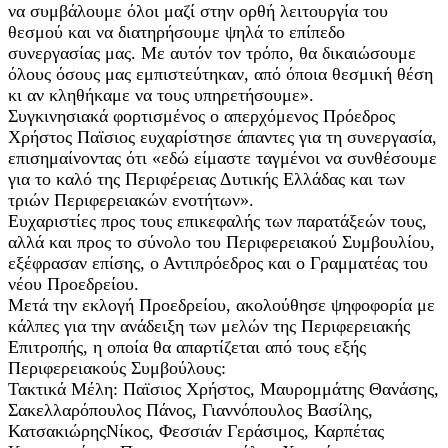
να συμβάλουμε όλοι μαζί στην ορθή λειτουργία του
θεσμού και να διατηρήσουμε ψηλά το επίπεδο
συνεργασίας μας. Με αυτόν τον τρόπο, θα δικαιώσουμε
όλους όσους μας εμπιστεύτηκαν, από όποια θεσμική θέση
κι αν κληθήκαμε να τους υπηρετήσουμε».
Συγκινησιακά φορτισμένος ο απερχόμενος Πρόεδρος
Χρήστος Παϊσιος ευχαρίστησε άπαντες για τη συνεργασία,
επισημαίνοντας ότι «εδώ είμαστε ταγμένοι να συνθέσουμε
για το καλό της Περιφέρειας Δυτικής Ελλάδας και των
τριών Περιφερειακών ενοτήτων».
Ευχαριστίες προς τους επικεφαλής των παρατάξεών τους,
αλλά και προς το σύνολο του Περιφερειακού Συμβουλίου,
εξέφρασαν επίσης, ο Αντιπρόεδρος και ο Γραμματέας του
νέου Προεδρείου.
Μετά την εκλογή Προεδρείου, ακολούθησε ψηφοφορία με
κάλπες για την ανάδειξη των μελών της Περιφερειακής
Επιτροπής, η οποία θα απαρτίζεται από τους εξής
Περιφερειακούς Συμβούλους:
Τακτικά Μέλη: Παϊσιος Χρήστος, Μαυρομμάτης Θανάσης,
Σακελλαρόπουλος Πάνος, Γιαννόπουλος Βασίλης,
ΚατσακιώρηςΝίκος, Φεσσιάν Γεράσιμος, Καρπέτας