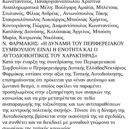
Κωνσταντίνος, Παναγογιαννοπούλου Χριστίνα
Αναπληρωματικά Μέλη: Βούλγαρη Αμαλία, Μπλέτσας
Στυλιανός, Φίλιας Ανδρέας , Αντωνόπουλος Τάκης
Σταυρουλόπουλος Λυκούργος,Μπούνιας Χρήστος,
Κοντογιάννης Γιώργος, Διαμαντόπουλος Κωνσταντίνος,
Καπλάνης Διονύσης, Κολόσακας Άγγελος, Μπούση
Μαρία, Κοτρωνιάς Νικόλαος.
Ν. ΦΑΡΜΑΚΗΣ: «Η ΔΥΝΑΜΗ ΤΟΥ ΠΕΡΙΦΕΡΕΙΑΚΟΥ
ΣΥΜΒΟΥΛΙΟΥ ΕΙΝΑΙ Η ΕΝΟΤΗΤΑ ΚΑΙ Ο
ΑΥΤΟΔΙΟΙΚΗΤΙΚΟΣ ΤΟΥ ΧΑΡΑΚΤΗΡΑΣ»
Κατά την έναρξη της συνεδρίασης του Περιφερειακού
Συμβουλίου ο Περιφερειάρχης Δυτικής ΕλλάδαςΝεκτάριος
Φαρμάκης εστίασε στην αξία της Τοπικής Αυτοδιοίκησης,
επισημαίνοντας ότι πρόκειται για «έναν αυτόνομο και
ζωντανό θεσμό, ο οποίος οφείλει να παραμένει
προσηλωμένος στην εξυπηρέτηση των αναγκών της
κοινωνίας και να μην μετατρέπεται σε πεδίο
αναπαραγωγής της τοξικότητας και των αντιπαραθέσεων
της κεντρικής πολιτικής σκηνής». Τόνισε ότι η δύναμη της
Αυτοδιοίκησης βρίσκεται στην ικανότητά της να σχεδιάζει,
να συνθέτει και να διεκδικεί με μοναδικό γνώμονα το
συμφέρον της τοπικής κοινωνίας.