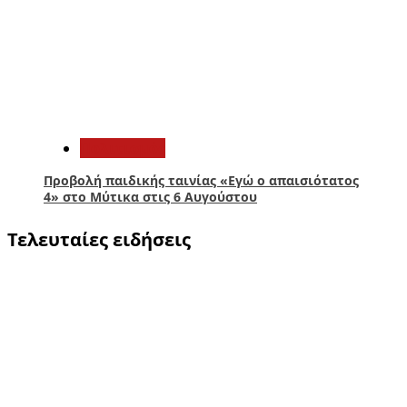
5
Πολιτισμός
Προβολή παιδικής ταινίας «Εγώ ο απαισιότατος
4» στο Μύτικα στις 6 Αυγούστου
Τελευταίες ειδήσεις