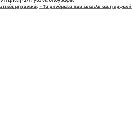
ν Πέμπτη (2/7) για να υπογράψει
ιτικός μηχανικός – Τα μηνύματα που έστειλε και η εμφαν