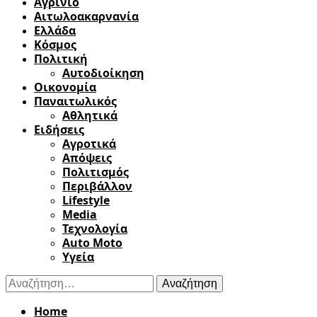
Αγρίνιο
Αιτωλοακαρνανία
Ελλάδα
Κόσμος
Πολιτική
Αυτοδιοίκηση
Οικονομία
Παναιτωλικός
Αθλητικά
Ειδήσεις
Αγροτικά
Απόψεις
Πολιτισμός
Περιβάλλον
Lifestyle
Media
Τεχνολογία
Auto Moto
Υγεία
Αναζήτηση
για:
Home