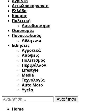
Αγρίνιο
Αιτωλοακαρνανία
Ελλάδα
Κόσμος
Πολιτική
Αυτοδιοίκηση
Οικονομία
Παναιτωλικός
Αθλητικά
Ειδήσεις
Αγροτικά
Απόψεις
Πολιτισμός
Περιβάλλον
Lifestyle
Media
Τεχνολογία
Auto Moto
Υγεία
Αναζήτηση
για:
Home