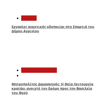
2
Aγρίνιο
Εργασίες αγροτικής οδοποιίας στη Σπαρτιά του
Δήμου Αγρινίου
3
Αιτωλοακαρνανία
Μητροπολίτης Δαμασκηνός: Η Θεία Λειτουργία
κρατάει ανοιχτό τον δρόμο προς την Βασιλεία
του Θεού