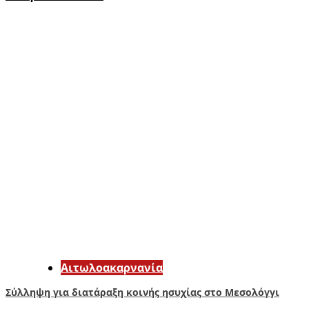
Αιτωλοακαρνανία
Σύλληψη για διατάραξη κοινής ησυχίας στο Μεσολόγγι