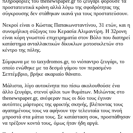
πληροφορίες του thenewspaper.gr το ζευγάρι φορούσε τα
προστατευτικά κράνη αλλά λόγω της σφοδρότητας της
σύγκρουσης δεν στάθηκαν ικανά για τους προστατεύσουν.
Νεκροί είναι ο Κώστας Παπακωνσταντίνου, 31 ετών, και η
συνομήλικη σύζυγος του Κερασία Αλιμαντίρη. Η 32ρονη
είναι κόρη γνωστού επιχειρηματία στον Βόλο που διατηρεί
κατάστημα ανταλλακτικών δίκυκλων μοτοσικλετών στο
κέντρο της πόλης.
Σύμφωνα με το taxydromos.gr, το νιόπαντρο ζευγάρι, το
οποίο ενώθηκε με τα δεσμά γάμου τον περασμένο
Σεπτέμβριο, βρήκε ακαριαίο θάνατο.
Μάλιστα, λίγο αυτοκίνητα πιο πίσω ακολουθούσε ένα
άλλο ζευγάρι, στενοί φίλοι των θυμάτων. Μιλώντας στο
thenewspaper.gr, ανέφεραν πως οι δύο τους έγιναν
αυτόπτες μάρτυρες της φρικτής σκηνής, βλέποντας τους
αγαπημένους τους να αφήνουν την τελευταία τους πνοή
μπροστά στα μάτια τους. Σε κατάσταση σοκ, προσπάθησαν
να τρέξουν κοντά τους, όμως ήταν ήδη αργά.