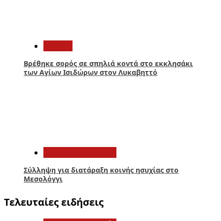
4
Ελλάδα
Βρέθηκε σορός σε σπηλιά κοντά στο εκκλησάκι
των Αγίων Ισιδώρων στον Λυκαβηττό
5
Αιτωλοακαρνανία
Σύλληψη για διατάραξη κοινής ησυχίας στο
Μεσολόγγι
Τελευταίες ειδήσεις