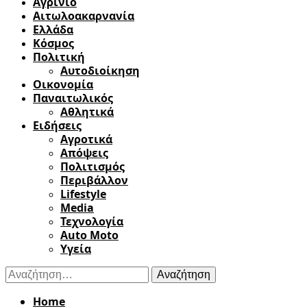
Αγρίνιο
Αιτωλοακαρνανία
Ελλάδα
Κόσμος
Πολιτική
Αυτοδιοίκηση
Οικονομία
Παναιτωλικός
Αθλητικά
Ειδήσεις
Αγροτικά
Απόψεις
Πολιτισμός
Περιβάλλον
Lifestyle
Media
Τεχνολογία
Auto Moto
Υγεία
Αναζήτηση
για:
Home