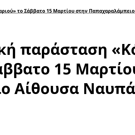
αριού» το Σάββατο 15 Μαρτίου στην Παπαχαραλάμπει
κή παράσταση «Κ
άββατο 15 Μαρτίο
ο Αίθουσα Ναυπά