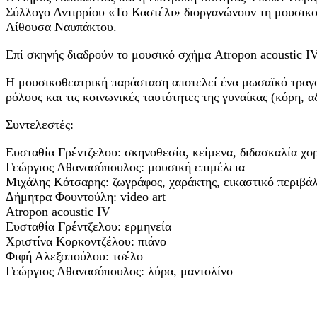
Σύλλογο Αντιρρίου «Το Καστέλι» διοργανώνουν τη μουσικ
Αίθουσα Ναυπάκτου.
Επί σκηνής διαδρούν το μουσικό σχήμα Atropon acoustic 
Η μουσικοθεατρική παράσταση αποτελεί ένα μωσαϊκό τραγο
ρόλους και τις κοινωνικές ταυτότητες της γυναίκας (κόρη, 
Συντελεστές:
Ευσταθία Γρέντζελου: σκηνοθεσία, κείμενα, διδασκαλία χο
Γεώργιος Αθανασόπουλος: μουσική επιμέλεια
Μιχάλης Κότσαρης: ζωγράφος, χαράκτης, εικαστικό περιβά
Δήμητρα Φουντούλη: video art
Atropon acoustic IV
Ευσταθία Γρέντζελου: ερμηνεία
Χριστίνα Κορκοντζέλου: πιάνο
Φιφή Αλεξοπούλου: τσέλο
Γεώργιος Αθανασόπουλος: λύρα, μαντολίνο