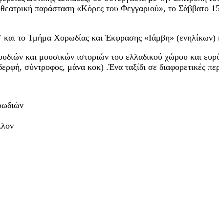
οθεατρική παράσταση «Κόρες του Φεγγαριού», το Σάββατο 1
IV και το Τμήμα Χορωδίας και Έκφρασης «Ιάμβη» (ενηλίκων)
υδιών και μουσικών ιστοριών του ελλαδικού χώρου και ευρύ
αδερφή, σύντροφος, μάνα κοκ) .Ένα ταξίδι σε διαφορετικές π
ρωδιών
λλον