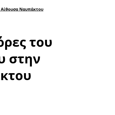
ο Αίθουσα Ναυπάκτου
όρες του
υ στην
κτου