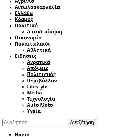
Αγρίνιο
Αιτωλοακαρνανία
Ελλάδα
Κόσμος
Πολιτική
Αυτοδιοίκηση
Οικονομία
Παναιτωλικός
Αθλητικά
Ειδήσεις
Αγροτικά
Απόψεις
Πολιτισμός
Περιβάλλον
Lifestyle
Media
Τεχνολογία
Auto Moto
Υγεία
Αναζήτηση
για:
Home