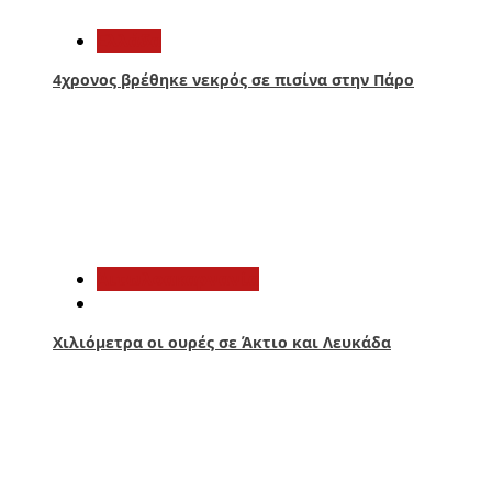
Ελλάδα
4χρονος βρέθηκε νεκρός σε πισίνα στην Πάρο
4
Αιτωλοακαρνανία
Χιλιόμετρα οι ουρές σε Άκτιο και Λευκάδα
5