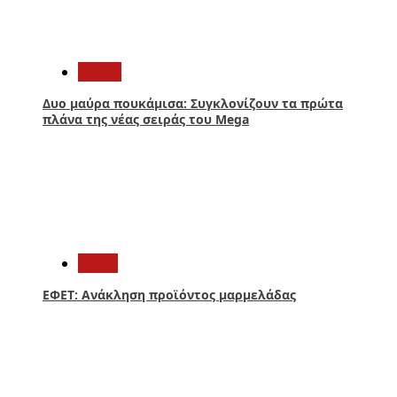
1
Media
Δυο μαύρα πουκάμισα: Συγκλονίζουν τα πρώτα
πλάνα της νέας σειράς του Mega
2
Υγεία
ΕΦΕΤ: Ανάκληση προϊόντος μαρμελάδας
3