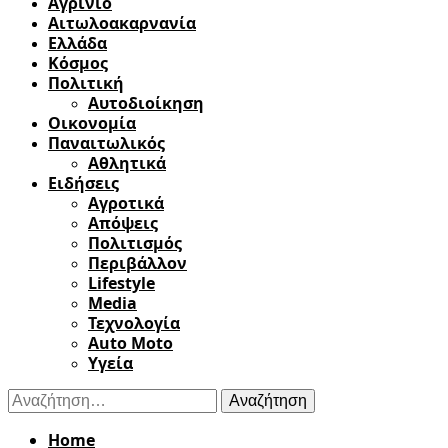
Αγρίνιο
Αιτωλοακαρνανία
Ελλάδα
Κόσμος
Πολιτική
Αυτοδιοίκηση
Οικονομία
Παναιτωλικός
Αθλητικά
Ειδήσεις
Αγροτικά
Απόψεις
Πολιτισμός
Περιβάλλον
Lifestyle
Media
Τεχνολογία
Auto Moto
Υγεία
Αναζήτηση
για:
Home