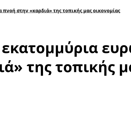
α πνοή στην «καρδιά» της τοπικής μας οικονομίας
 εκατομμύρια ευρ
ά» της τοπικής μ