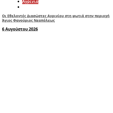
Aγρίνιο
Οι Εθελοντές Διασώστες Αγρινίου στη φωτιά στην περιοχή
Άγιος Φανούριος Νεαπόλεως
6 Αυγούστου 2026