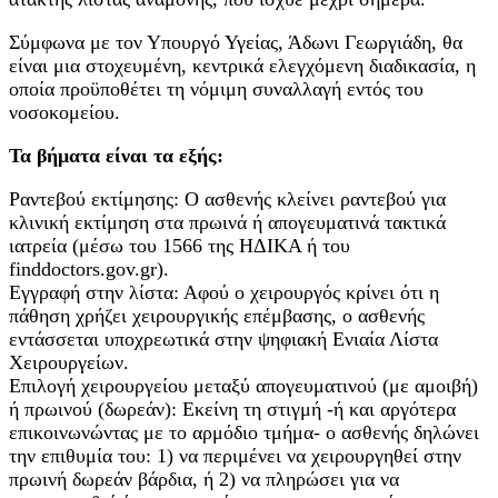
Σύμφωνα με τον Υπουργό Υγείας, Άδωνι Γεωργιάδη, θα
είναι μια στοχευμένη, κεντρικά ελεγχόμενη διαδικασία, η
οποία προϋποθέτει τη νόμιμη συναλλαγή εντός του
νοσοκομείου.
Τα βήματα είναι τα εξής:
Ραντεβού εκτίμησης: Ο ασθενής κλείνει ραντεβού για
κλινική εκτίμηση στα πρωινά ή απογευματινά τακτικά
ιατρεία (μέσω του 1566 της ΗΔΙΚΑ ή του
finddoctors.gov.gr).
Εγγραφή στην λίστα: Αφού ο χειρουργός κρίνει ότι η
πάθηση χρήζει χειρουργικής επέμβασης, ο ασθενής
εντάσσεται υποχρεωτικά στην ψηφιακή Ενιαία Λίστα
Χειρουργείων.
Επιλογή χειρουργείου μεταξύ απογευματινού (με αμοιβή)
ή πρωινού (δωρεάν): Εκείνη τη στιγμή -ή και αργότερα
επικοινωνώντας με το αρμόδιο τμήμα- ο ασθενής δηλώνει
την επιθυμία του: 1) να περιμένει να χειρουργηθεί στην
πρωινή δωρεάν βάρδια, ή 2) να πληρώσει για να