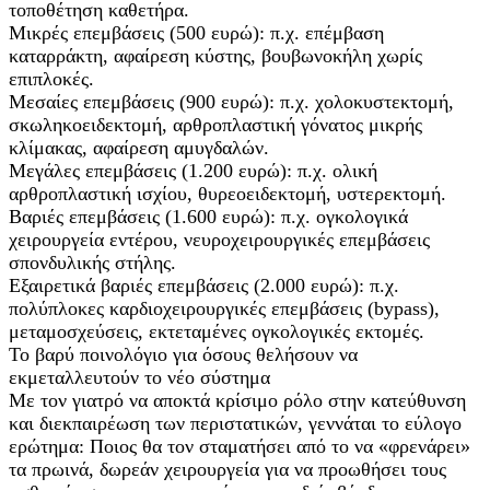
τοποθέτηση καθετήρα.
Μικρές επεμβάσεις (500 ευρώ): π.χ. επέμβαση
καταρράκτη, αφαίρεση κύστης, βουβωνοκήλη χωρίς
επιπλοκές.
Μεσαίες επεμβάσεις (900 ευρώ): π.χ. χολοκυστεκτομή,
σκωληκοειδεκτομή, αρθροπλαστική γόνατος μικρής
κλίμακας, αφαίρεση αμυγδαλών.
Μεγάλες επεμβάσεις (1.200 ευρώ): π.χ. ολική
αρθροπλαστική ισχίου, θυρεοειδεκτομή, υστερεκτομή.
Βαριές επεμβάσεις (1.600 ευρώ): π.χ. ογκολογικά
χειρουργεία εντέρου, νευροχειρουργικές επεμβάσεις
σπονδυλικής στήλης.
Εξαιρετικά βαριές επεμβάσεις (2.000 ευρώ): π.χ.
πολύπλοκες καρδιοχειρουργικές επεμβάσεις (bypass),
μεταμοσχεύσεις, εκτεταμένες ογκολογικές εκτομές.
Το βαρύ ποινολόγιο για όσους θελήσουν να
εκμεταλλευτούν το νέο σύστημα
Με τον γιατρό να αποκτά κρίσιμο ρόλο στην κατεύθυνση
και διεκπαιρέωση των περιστατικών, γεννάται το εύλογο
ερώτημα: Ποιος θα τον σταματήσει από το να «φρενάρει»
τα πρωινά, δωρεάν χειρουργεία για να προωθήσει τους