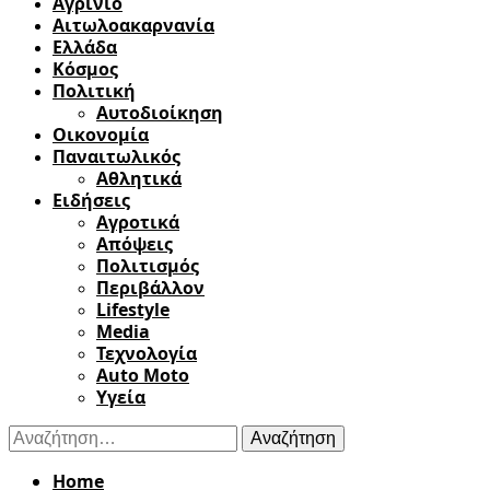
Αγρίνιο
Αιτωλοακαρνανία
Ελλάδα
Κόσμος
Πολιτική
Αυτοδιοίκηση
Οικονομία
Παναιτωλικός
Αθλητικά
Ειδήσεις
Αγροτικά
Απόψεις
Πολιτισμός
Περιβάλλον
Lifestyle
Media
Τεχνολογία
Auto Moto
Υγεία
Αναζήτηση
για:
Home