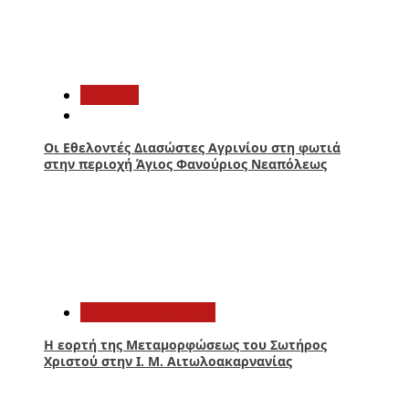
3
Aγρίνιο
Οι Εθελοντές Διασώστες Αγρινίου στη φωτιά
στην περιοχή Άγιος Φανούριος Νεαπόλεως
4
Αιτωλοακαρνανία
Η εορτή της Μεταμορφώσεως του Σωτήρος
Χριστού στην Ι. Μ. Αιτωλοακαρνανίας