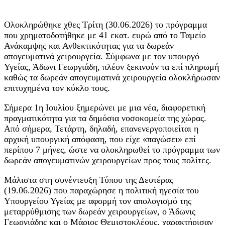
Ολοκληρώθηκε χθες Τρίτη (30.06.2026) το πρόγραμμα
που χρηματοδοτήθηκε με 41 εκατ. ευρώ από το Ταμείο
Ανάκαμψης και Ανθεκτικότητας για τα δωρεάν
απογευματινά χειρουργεία. Σύμφωνα με τον υπουργό
Υγείας, Άδωνι Γεωργιάδη, πλέον ξεκινούν τα επί πληρωμή
καθώς τα δωρεάν απογευματινά χειρουργεία ολοκλήρωσαν
επιτυχημένα τον κύκλο τους.
Σήμερα 1η Ιουλίου ξημερώνει με μια νέα, διαφορετική
πραγματικότητα για τα δημόσια νοσοκομεία της χώρας.
Από σήμερα, Τετάρτη, δηλαδή, επανενεργοποιείται η
αρχική υπουργική απόφαση, που είχε «παγώσει» επί
περίπου 7 μήνες, ώστε να ολοκληρωθεί το πρόγραμμα των
δωρεάν απογευματινών χειρουργείων προς τους πολίτες.
Μάλιστα στη συνέντευξη Τύπου της Δευτέρας
(19.06.2026) που παραχώρησε η πολιτική ηγεσία του
Υπουργείου Υγείας με αφορμή τον απολογισμό της
μεταρρύθμισης των δωρεάν χειρουργείων, ο Άδωνις
Γεωργιάδης και ο Μάριος Θεμιστοκλέους, χαρακτήρισαν