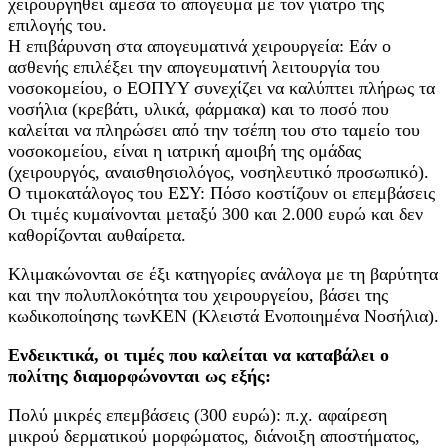
χειρουργηθεί άμεσα το απόγευμα με τον γιατρό της
επιλογής του.
Η επιβάρυνση στα απογευματινά χειρουργεία: Εάν ο
ασθενής επιλέξει την απογευματινή λειτουργία του
νοσοκομείου, ο ΕΟΠΥΥ συνεχίζει να καλύπτει πλήρως τα
νοσήλια (κρεβάτι, υλικά, φάρμακα) και το ποσό που
καλείται να πληρώσει από την τσέπη του στο ταμείο του
νοσοκομείου, είναι η ιατρική αμοιβή της ομάδας
(χειρουργός, αναισθησιολόγος, νοσηλευτικό προσωπικό).
Ο τιμοκατάλογος του ΕΣΥ: Πόσο κοστίζουν οι επεμβάσεις
Οι τιμές κυμαίνονται μεταξύ 300 και 2.000 ευρώ και δεν
καθορίζονται αυθαίρετα.
Κλιμακώνονται σε έξι κατηγορίες ανάλογα με τη βαρύτητα
και την πολυπλοκότητα του χειρουργείου, βάσει της
κωδικοποίησης τωνΚΕΝ (Κλειστά Ενοποιημένα Νοσήλια).
Ενδεικτικά, οι τιμές που καλείται να καταβάλει ο
πολίτης διαμορφώνονται ως εξής:
Πολύ μικρές επεμβάσεις (300 ευρώ): π.χ. αφαίρεση
μικρού δερματικού μορφώματος, διάνοιξη αποστήματος,