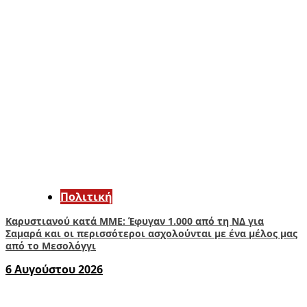
Πολιτική
Καρυστιανού κατά ΜΜΕ: Έφυγαν 1.000 από τη ΝΔ για
Σαμαρά και οι περισσότεροι ασχολούνται με ένα μέλος μας
από το Μεσολόγγι
6 Αυγούστου 2026