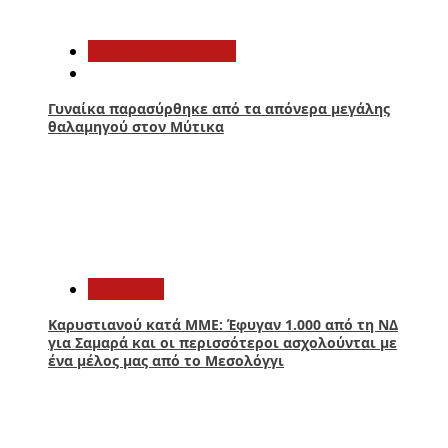
1
Αιτωλοακαρνανία
Γυναίκα παρασύρθηκε από τα απόνερα μεγάλης
θαλαμηγού στον Μύτικα
2
Πολιτική
Καρυστιανού κατά ΜΜΕ: Έφυγαν 1.000 από τη ΝΔ
για Σαμαρά και οι περισσότεροι ασχολούνται με
ένα μέλος μας από το Μεσολόγγι