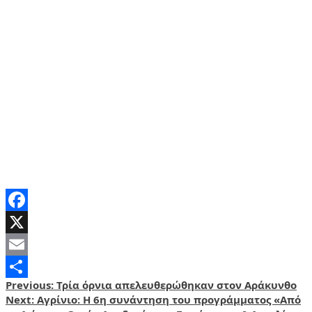
Facebook
X
Email
Post
Previous:
Τρία όρνια απελευθερώθηκαν στον Αράκυνθο
Share
Next:
Αγρίνιο: Η 6η συνάντηση του προγράμματος «Από