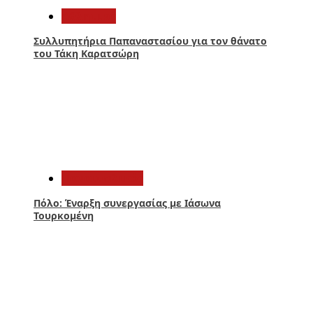
Αθλητικά
Συλλυπητήρια Παπαναστασίου για τον θάνατο
του Τάκη Καρατσώρη
2
Παναιτωλικός
Πόλο: Έναρξη συνεργασίας με Ιάσωνα
Τουρκομένη
3