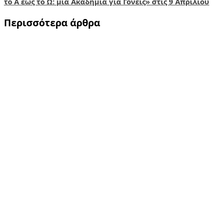
navigation
το Α έως το Ω: μία Ακαδημία για Γονείς» στις 9 Απριλίου
Περισσότερα άρθρα