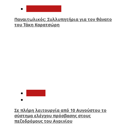
Παναιτωλικός
Παναιτωλικός: Συλλυπητήρια για τον θάνατο
του Τάκη Καρατσώρη
4
Aγρίνιο
Σε πλήρη λειτουργία από 10 Αυγούστου το
σύστημα ελέγχου πρόσβασης στους
πεζοδρόμους του Αγρινίου