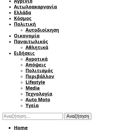
Αγρίνιο
Αιτωλοακαρνανία
Ελλάδα
Κόσμος
Πολιτική
Αυτοδιοίκηση
Οικονομία
Παναιτωλικός
Αθλητικά
Ειδήσεις
Αγροτικά
Απόψεις
Πολιτισμός
Περιβάλλον
Lifestyle
Media
Τεχνολογία
Auto Moto
Υγεία
Αναζήτηση
για:
Home