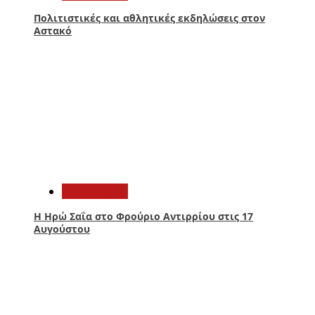
Πολιτιστικές και αθλητικές εκδηλώσεις στον
Αστακό
3
Πολιτισμός
Η Ηρώ Σαΐα στο Φρούριο Αντιρρίου στις 17
Αυγούστου