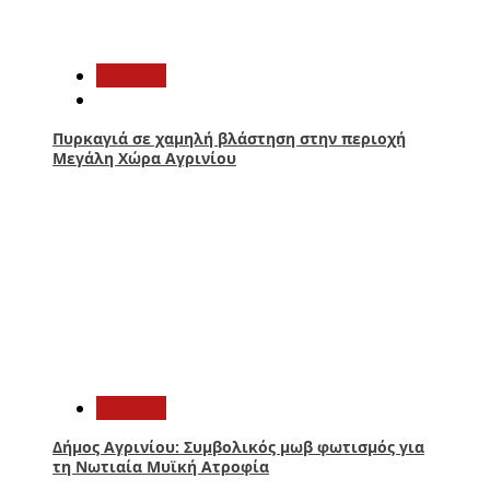
4
Aγρίνιο
Πυρκαγιά σε χαμηλή βλάστηση στην περιοχή
Μεγάλη Χώρα Αγρινίου
5
Aγρίνιο
Δήμος Αγρινίου: Συμβολικός μωβ φωτισμός για
τη Νωτιαία Μυϊκή Ατροφία