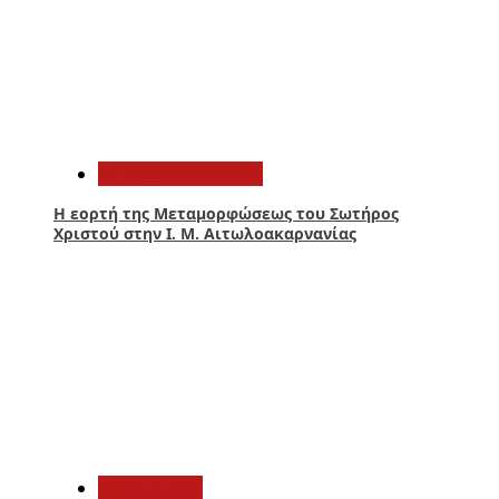
1
Αιτωλοακαρνανία
Η εορτή της Μεταμορφώσεως του Σωτήρος
Χριστού στην Ι. Μ. Αιτωλοακαρνανίας
2
Πολιτισμός