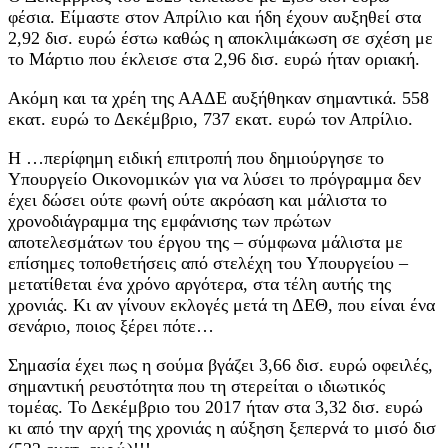
φέσια. Είμαστε στον Απρίλιο και ήδη έχουν αυξηθεί στα
2,92 δισ. ευρώ έστω καθώς η αποκλιμάκωση σε σχέση με
το Μάρτιο που έκλεισε στα 2,96 δισ. ευρώ ήταν οριακή.
Ακόμη και τα χρέη της ΑΑΔΕ αυξήθηκαν σημαντικά. 558
εκατ. ευρώ το Δεκέμβριο, 737 εκατ. ευρώ τον Απρίλιο.
Η …περίφημη ειδική επιτροπή που δημιούργησε το
Υπουργείο Οικονομικών για να λύσει το πρόγραμμα δεν
έχει δώσει ούτε φωνή ούτε ακρόαση και μάλιστα το
χρονοδιάγραμμα της εμφάνισης των πρώτων
αποτελεσμάτων του έργου της – σύμφωνα μάλιστα με
επίσημες τοποθετήσεις από στελέχη του Υπουργείου –
μετατίθεται ένα χρόνο αργότερα, στα τέλη αυτής της
χρονιάς. Κι αν γίνουν εκλογές μετά τη ΔΕΘ, που είναι ένα
σενάριο, ποιος ξέρει πότε…
Σημασία έχει πως η σούμα βγάζει 3,66 δισ. ευρώ οφειλές,
σημαντική ρευστότητα που τη στερείται ο ιδιωτικός
τομέας. Το Δεκέμβριο του 2017 ήταν στα 3,32 δισ. ευρώ
κι από την αρχή της χρονιάς η αύξηση ξεπερνά το μισό δισ