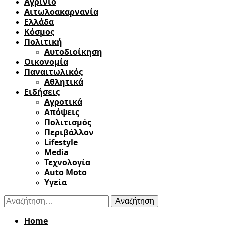
Αγρίνιο
Αιτωλοακαρνανία
Ελλάδα
Κόσμος
Πολιτική
Αυτοδιοίκηση
Οικονομία
Παναιτωλικός
Αθλητικά
Ειδήσεις
Αγροτικά
Απόψεις
Πολιτισμός
Περιβάλλον
Lifestyle
Media
Τεχνολογία
Auto Moto
Υγεία
Αναζήτηση
για:
Home