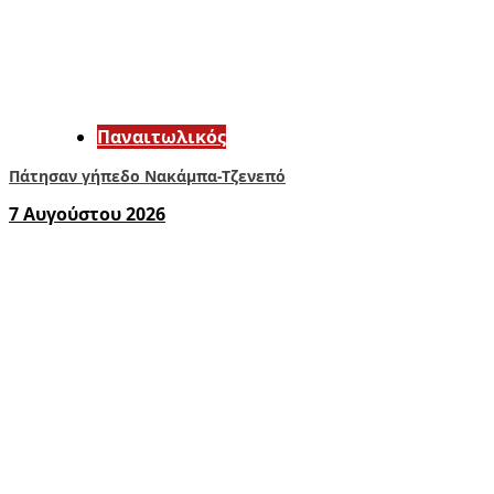
Παναιτωλικός
Πάτησαν γήπεδο Νακάμπα-Τζενεπό
7 Αυγούστου 2026