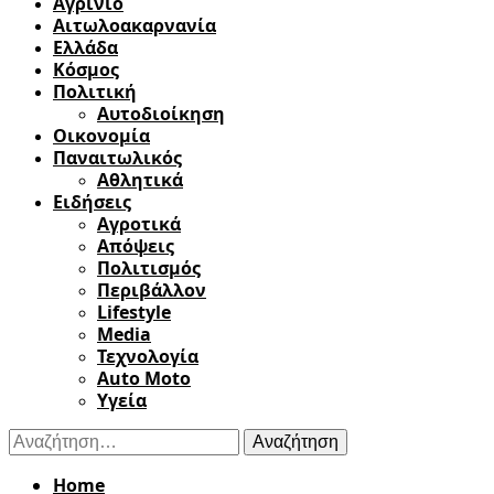
Αγρίνιο
Αιτωλοακαρνανία
Ελλάδα
Κόσμος
Πολιτική
Αυτοδιοίκηση
Οικονομία
Παναιτωλικός
Αθλητικά
Ειδήσεις
Αγροτικά
Απόψεις
Πολιτισμός
Περιβάλλον
Lifestyle
Media
Τεχνολογία
Auto Moto
Υγεία
Αναζήτηση
για:
Home