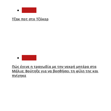
1
Ελλάδα
Τζακ ποτ στο Τζόκερ
2
Ελλάδα
Πώς έγινε η τραγωδία με την νεκρή μητέρα στα
Μάλια: Βούτηξε για να βοηθήσει τη φίλη της και
πνίγηκε