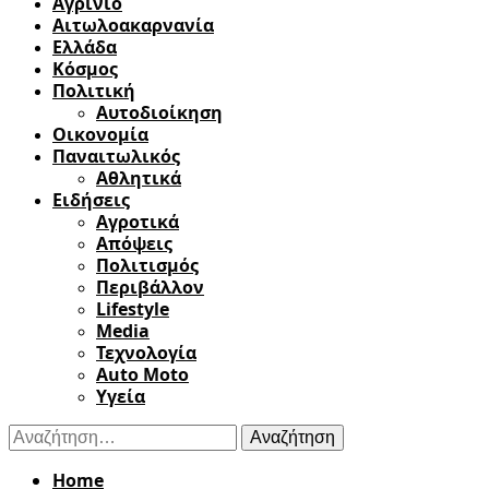
Αγρίνιο
Αιτωλοακαρνανία
Ελλάδα
Κόσμος
Πολιτική
Αυτοδιοίκηση
Οικονομία
Παναιτωλικός
Αθλητικά
Ειδήσεις
Αγροτικά
Απόψεις
Πολιτισμός
Περιβάλλον
Lifestyle
Media
Τεχνολογία
Auto Moto
Υγεία
Αναζήτηση
για:
Home