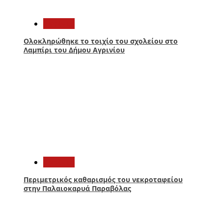
3
Aγρίνιο
Ολοκληρώθηκε το τοιχίο του σχολείου στο
Λαμπίρι του Δήμου Αγρινίου
4
Aγρίνιο
Περιμετρικός καθαρισμός του νεκροταφείου
στην Παλαιοκαρυά Παραβόλας