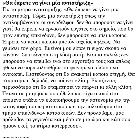
«Θα έπρεπε να γίνει μία αντιστήριξη»
Για τα μέτρα αντιστήριξης: «Θα έπρεπε να γίνει μια
αντιστήριξη. Τώρα, μια αντιστήριξη όπως την
αντιλαμβάνονται οι συνάδελφοι, δεν θα μπορούσε να γίνει
γιατί θα έπρεπε να εργαστούν εργάτες στο σημείο, που θα
ήταν επίσης επικίνδυνο, δεν μπορούσε να μπει κάποιος.
Έπρεπε να πέσει κάποιο μπετόν ταχείας πήξεως. Να
γεμίσει τον χώρο. Εκείνοι μου είπαν τι είχαν σκοπό να
κάνουν. Συμφώνησα στη λύση αυτή. Έτσι κι αλλιώς δεν
μπορούσα να επέμβω εγώ στο εργοτάξιό τους και απλώς
ήθελα να παρακολουθήσω το φαινόμενο, ώσπου να
ανακοπεί. Πιστεύοντας ότι θα ανακοπεί κάποια στιγμή. Θα
σταματήσει, δηλαδή, να παίρνει κλίση. Ελπίζοντας
περισσότερο ότι θα σταματήσει να παίρνει κι άλλη κλίση.
Έκανα τις μετρήσεις που ήθελα και είχα σκοπό στο
επόμενο στάδιο να ειδοποιήσουμε την αστυνομία για την
καταγραφή του περιστατικού και την πολεοδομία στο
τμήμα επικίνδυνων κατασκευών. Δεν προλάβαμε, μας
πρόλαβαν τα γεγονότα και μέσα σε μια ώρα και κάτι που
ήμουν εκεί, το κτίριο κατέρρευσε».
megatv.com