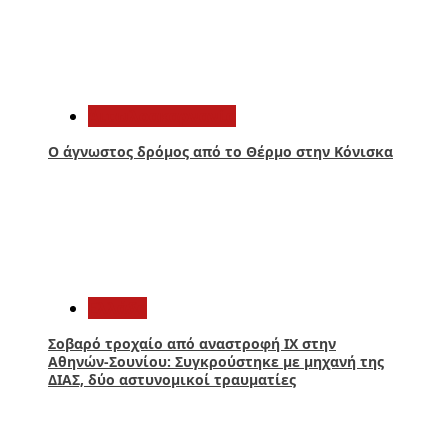
3
Αιτωλοακαρνανία
Ο άγνωστος δρόμος από το Θέρμο στην Κόνισκα
4
Ελλάδα
Σοβαρό τροχαίο από αναστροφή ΙΧ στην
Αθηνών-Σουνίου: Συγκρούστηκε με μηχανή της
ΔΙΑΣ, δύο αστυνομικοί τραυματίες