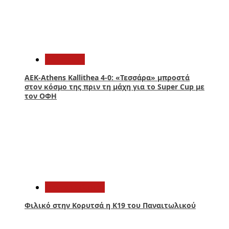
1
Αθλητικά
ΑΕΚ-Athens Kallithea 4-0: «Τεσσάρα» μπροστά
στον κόσμο της πριν τη μάχη για το Super Cup με
τον ΟΦΗ
2
Παναιτωλικός
Φιλικό στην Κορυτσά η Κ19 του Παναιτωλικού