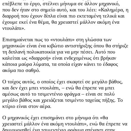
επέβλεπε το έργο, στέλνει μήνυμα σε άλλον μηχανικό,
που δεν ήταν στο σημείο αυτό, και του λέει: «Καλημέρα, η
διαρροή που έχουν δίπλα είναι πιο εκτεταμένη τελικά και
έχουμε εκεί ένα θέμα, θα χρειαστεί μάλλον ακόμη ένα
ντουλάπι».
Επισημαίνεται πως το «ντουλάπι» στη γλώσσα των
μηχανικών είναι ένα κιβώτιο αντιστήριξης όπου θα στήριζε
τη διπλανή πολυκατοικία για να μην πέσει. Αυτό που
καλείται ως «διαρροή» είναι ενδεχομένως ότι βρήκαν
κάποια μαύρα λύματα, τα οποία είχαν κάνει το έδαφος
ακόμα πιο σαθρό.
Ο τοίχος αυτός, ο οποίος έχει σκαφτεί σε μεγάλο βάθος,
και δεν έχει μπει ντουλάπι, – ενώ θα έπρεπε να μπει
αμέσως αυτό το τσιμεντένιο φράγμα – είναι σε πολύ
μεγάλο βάθος και χρειάζεται τσιμέντο ταχείας πήξης. Το
κτίριο είναι στον αέρα.
Ο μηχανικός έχει επισημάνει στο μήνυμα ότι «θα
χρειαστεί μάλλον ένα ακόμη ντουλάπι», ενώ θα έπρεπε να
δημιουργηθεί ένα τσιμεντένιο φράγμα απέναντι στην