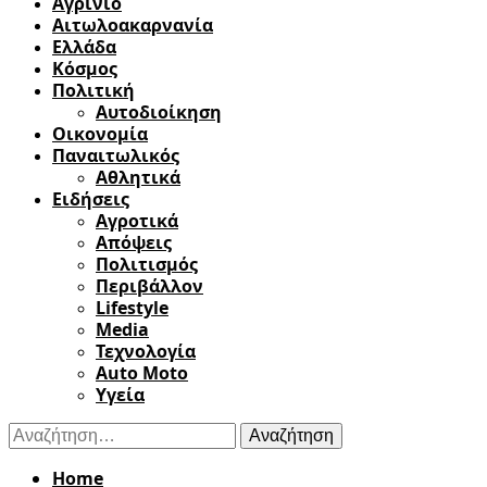
Αγρίνιο
Αιτωλοακαρνανία
Ελλάδα
Κόσμος
Πολιτική
Αυτοδιοίκηση
Οικονομία
Παναιτωλικός
Αθλητικά
Ειδήσεις
Αγροτικά
Απόψεις
Πολιτισμός
Περιβάλλον
Lifestyle
Media
Τεχνολογία
Auto Moto
Υγεία
Αναζήτηση
για:
Home