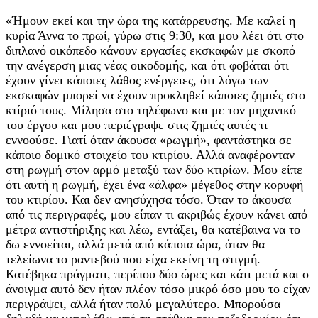
«Ήμουν εκεί και την ώρα της κατάρρευσης. Με καλεί η
κυρία Άννα το πρωί, γύρω στις 9:30, και μου λέει ότι στο
διπλανό οικόπεδο κάνουν εργασίες εκσκαφών με σκοπό
την ανέγερση μιας νέας οικοδομής, και ότι φοβάται ότι
έχουν γίνει κάποιες λάθος ενέργειες, ότι λόγω των
εκσκαφών μπορεί να έχουν προκληθεί κάποιες ζημιές στο
κτίριό τους. Μίλησα στο τηλέφωνο και με τον μηχανικό
του έργου και μου περιέγραψε στις ζημιές αυτές τι
εννοούσε. Γιατί όταν άκουσα «ρωγμή», φαντάστηκα σε
κάποιο δομικό στοιχείο του κτιρίου. Αλλά αναφέρονταν
στη ρωγμή στον αρμό μεταξύ των δύο κτιρίων. Μου είπε
ότι αυτή η ρωγμή, έχει ένα «άλφα» μέγεθος στην κορυφή
του κτιρίου. Και δεν ανησύχησα τόσο. Όταν το άκουσα
από τις περιγραφές, μου είπαν τι ακριβώς έχουν κάνει από
μέτρα αντιστήριξης και λέω, εντάξει, θα κατέβαινα να το
δω εννοείται, αλλά μετά από κάποια ώρα, όταν θα
τελείωνα το ραντεβού που είχα εκείνη τη στιγμή.
Κατέβηκα πράγματι, περίπου δύο ώρες και κάτι μετά και ο
άνοιγμα αυτό δεν ήταν πλέον τόσο μικρό όσο μου το είχαν
περιγράψει, αλλά ήταν πολύ μεγαλύτερο. Μπορούσα