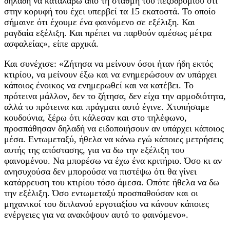
δηλαδή να καταλάβω από τη στάθμη του πεζοδρομίου ότι
στην κορυφή του έχει υπερβεί τα 15 εκατοστά. Το οποίο
σήμαινε ότι έχουμε ένα φαινόμενο σε εξέλιξη. Και
ραγδαία εξέλιξη. Και πρέπει να παρθούν αμέσως μέτρα
ασφαλείας», είπε αρχικά.
Και συνέχισε: «Ζήτησα να μείνουν όσοι ήταν ήδη εκτός
κτιρίου, να μείνουν έξω και να ενημερώσουν αν υπάρχει
κάποιος ένοικος να ενημερωθεί και να κατέβει. Το
πρότεινα μάλλον, δεν το ζήτησα, δεν είχα την αρμοδιότητα,
αλλά το πρότεινα και πράγματι αυτό έγινε. Χτυπήσαμε
κουδούνια, ξέρω ότι κάλεσαν και στο τηλέφωνο,
προσπάθησαν δηλαδή να ειδοποιήσουν αν υπάρχει κάποιος
μέσα. Εντωμεταξύ, ήθελα να κάνω εγώ κάποιες μετρήσεις
αυτής της απόστασης, για να δω την εξέλιξη του
φαινομένου. Να μπορέσω να έχω ένα κριτήριο. Όσο κι αν
ανησυχούσα δεν μπορούσα να πιστέψω ότι θα γίνει
κατάρρευση του κτιρίου τόσο άμεσα. Οπότε ήθελα να δω
την εξέλιξη. Όσο εντωμεταξύ προσπαθούσαν και οι
μηχανικοί του διπλανού εργοταξίου να κάνουν κάποιες
ενέργειες για να ανακόψουν αυτό το φαινόμενο».