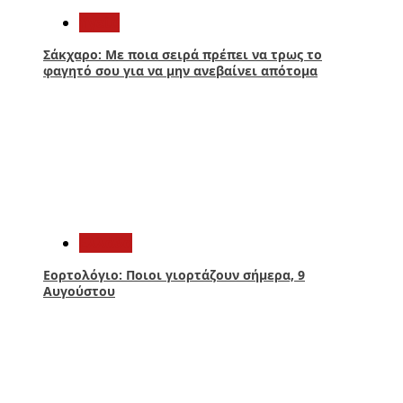
Υγεία
Σάκχαρο: Με ποια σειρά πρέπει να τρως το
φαγητό σου για να μην ανεβαίνει απότομα
3
Ελλάδα
Εορτολόγιο: Ποιοι γιορτάζουν σήμερα, 9
Αυγούστου