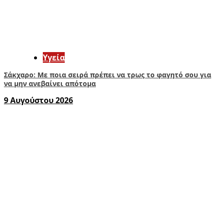
Υγεία
Σάκχαρο: Με ποια σειρά πρέπει να τρως το φαγητό σου για
να μην ανεβαίνει απότομα
9 Αυγούστου 2026