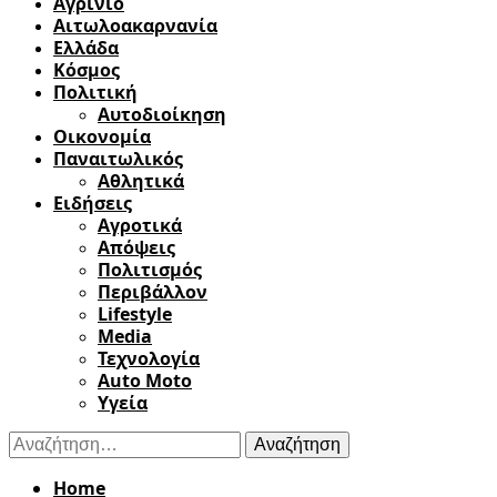
Αγρίνιο
Αιτωλοακαρνανία
Ελλάδα
Κόσμος
Πολιτική
Αυτοδιοίκηση
Οικονομία
Παναιτωλικός
Αθλητικά
Ειδήσεις
Αγροτικά
Απόψεις
Πολιτισμός
Περιβάλλον
Lifestyle
Media
Τεχνολογία
Auto Moto
Υγεία
Αναζήτηση
για:
Home