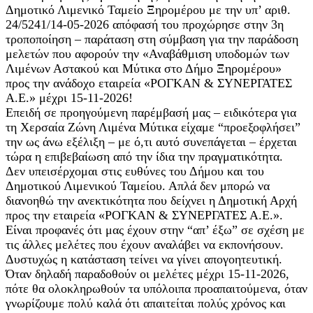
Δημοτικό Λιμενικό Ταμείο Ξηρομέρου με την υπ’ αριθ.
24/5241/14-05-2026 απόφασή του προχώρησε στην 3η
τροποποίηση – παράταση στη σύμβαση για την παράδοση
μελετών που αφορούν την «Αναβάθμιση υποδομών των
Λιμένων Αστακού και Μύτικα στο Δήμο Ξηρομέρου»
προς την ανάδοχο εταιρεία «ΡΟΓΚΑΝ & ΣΥΝΕΡΓΑΤΕΣ
Α.Ε.» μέχρι 15-11-2026!
Επειδή σε προηγούμενη παρέμβασή μας – ειδικότερα για
τη Χερσαία Ζώνη Λιμένα Μύτικα είχαμε “προεξοφλήσει”
την ως άνω εξέλιξη – με ό,τι αυτό συνεπάγεται – έρχεται
τώρα η επιβεβαίωση από την ίδια την πραγματικότητα.
Δεν υπεισέρχομαι στις ευθύνες του Δήμου και του
Δημοτικού Λιμενικού Ταμείου. Απλά δεν μπορώ να
διανοηθώ την ανεκτικότητα που δείχνει η Δημοτική Αρχή
προς την εταιρεία «ΡΟΓΚΑΝ & ΣΥΝΕΡΓΑΤΕΣ Α.Ε.».
Είναι προφανές ότι μας έχουν στην “απ’ έξω” σε σχέση με
τις άλλες μελέτες που έχουν αναλάβει να εκπονήσουν.
Δυστυχώς η κατάσταση τείνει να γίνει απογοητευτική.
Όταν δηλαδή παραδοθούν οι μελέτες μέχρι 15-11-2026,
πότε θα ολοκληρωθούν τα υπόλοιπα προαπαιτούμενα, όταν
γνωρίζουμε πολύ καλά ότι απαιτείται πολύς χρόνος και