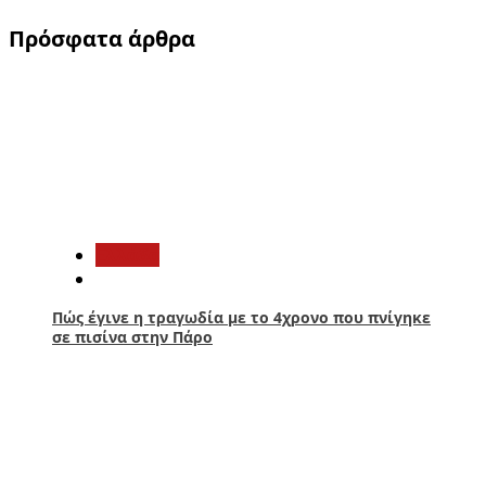
Πρόσφατα άρθρα
1
Ελλάδα
Πώς έγινε η τραγωδία με το 4χρονο που πνίγηκε
σε πισίνα στην Πάρο
2