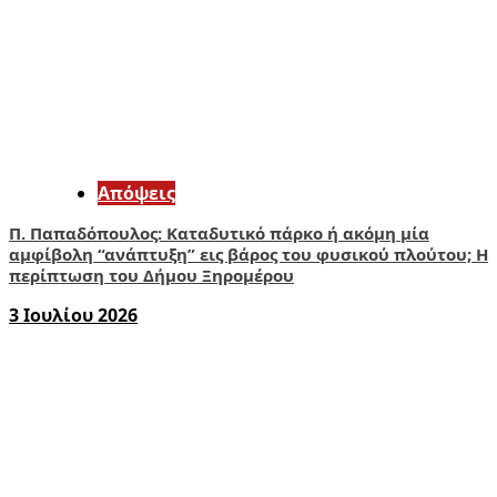
Απόψεις
Π. Παπαδόπουλος: Καταδυτικό πάρκο ή ακόμη μία
αμφίβολη “ανάπτυξη” εις βάρος του φυσικού πλούτου; Η
περίπτωση του Δήμου Ξηρομέρου
3 Ιουλίου 2026