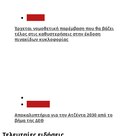
4
Ελλάδα
Έρχεται νομοθετική παρέμβαση που θα βάζει
τέλος στις καθυστερήσεις στην έκδοση
πινακίδων κυκλοφορίας
5
Πολιτική
Αποκαλυπτήρια για την Ατζέντα 2030 από το
βήμα της ΔΕΘ
Τελευταίες ειδήσεις