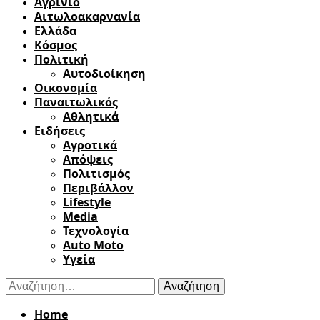
Αγρίνιο
Αιτωλοακαρνανία
Ελλάδα
Κόσμος
Πολιτική
Αυτοδιοίκηση
Οικονομία
Παναιτωλικός
Αθλητικά
Ειδήσεις
Αγροτικά
Απόψεις
Πολιτισμός
Περιβάλλον
Lifestyle
Media
Τεχνολογία
Auto Moto
Υγεία
Αναζήτηση
για:
Home