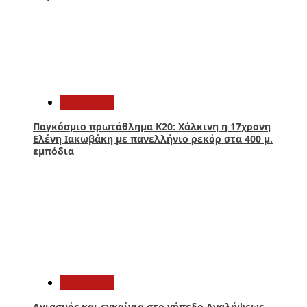
2
Αθλητικά
Παγκόσμιο πρωτάθλημα Κ20: Χάλκινη η 17χρονη
Ελένη Ιακωβάκη με πανελλήνιο ρεκόρ στα 400 μ.
εμπόδια
3
Αθλητικά
Αγιασμός και εγκαίνια στο γήπεδο Αναλήψεως