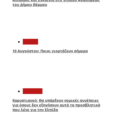
του Δήμου Θέρμου
4
Ελλάδα
10 Αυγούστου: Ποιοι γιορτάζουν σήμερα
5
Πολιτική
Καρυστιανού: Θα υπάρξουν νομικές συνέπειες
για όσους δεν εξηγήσουν αυτά τα προσβλητικά
που λένε για την Ελπίδα