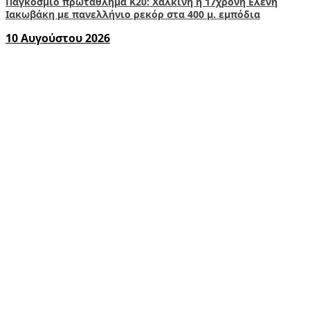
Παγκόσμιο πρωτάθλημα Κ20: Χάλκινη η 17χρονη Ελένη
Ιακωβάκη με πανελλήνιο ρεκόρ στα 400 μ. εμπόδια
10 Αυγούστου 2026