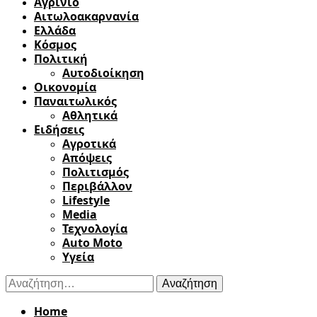
Αγρίνιο
Αιτωλοακαρνανία
Ελλάδα
Κόσμος
Πολιτική
Αυτοδιοίκηση
Οικονομία
Παναιτωλικός
Αθλητικά
Ειδήσεις
Αγροτικά
Απόψεις
Πολιτισμός
Περιβάλλον
Lifestyle
Media
Τεχνολογία
Auto Moto
Υγεία
Αναζήτηση
για:
Home