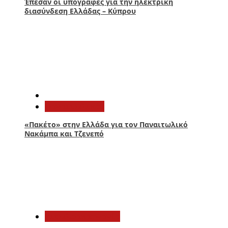
Έπεσαν οι υπογραφές για την ηλεκτρική
διασύνδεση Ελλάδας – Κύπρου
4
Παναιτωλικός
«Πακέτο» στην Ελλάδα για τον Παναιτωλικό
Νακάμπα και Τζενεπό
5
Αιτωλοακαρνανία