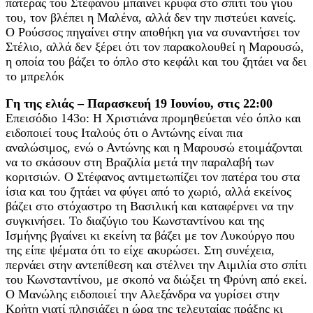
πατέρας του Στέφανου μπαίνει κρυφά στο σπίτι του γιου
του, τον βλέπει η Μαλένα, αλλά δεν την πιστεύει κανείς.
Ο Ρούσσος πηγαίνει στην αποθήκη για να συναντήσει τον
Στέλιο, αλλά δεν ξέρει ότι τον παρακολουθεί η Μαρουσώ,
η οποία του βάζει το όπλο στο κεφάλι και του ζητάει να δει
το μπρελόκ
Γη της ελιάς – Παρασκευή 19 Ιουνίου, στις 22:00
Επεισόδιο 143ο: Η Χριστιάνα προμηθεύεται νέο όπλο και
ειδοποιεί τους Ιταλούς ότι ο Αντώνης είναι πια
αναλώσιμος, ενώ ο Αντώνης και η Μαρουσώ ετοιμάζονται
να το σκάσουν στη Βραζιλία μετά την παραλαβή των
κοριτσιών. Ο Στέφανος αντιμετωπίζει τον πατέρα του στα
ίσια και του ζητάει να φύγει από το χωριό, αλλά εκείνος
βάζει στο στόχαστρο τη Βασιλική και καταφέρνει να την
συγκινήσει. Το διαζύγιο του Κωνσταντίνου και της
Ισμήνης βγαίνει κι εκείνη τα βάζει με τον Λυκούργο που
της είπε ψέματα ότι το είχε ακυρώσει. Στη συνέχεια,
περνάει στην αντεπίθεση και στέλνει την Αιμιλία στο σπίτι
του Κωνσταντίνου, με σκοπό να διώξει τη Φρύνη από εκεί.
Ο Μανώλης ειδοποιεί την Αλεξάνδρα να γυρίσει στην
Κρήτη γιατί πλησιάζει η ώρα της τελευταίας πράξης κι