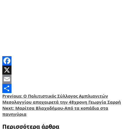
Facebook
X
Email
Post
Previous:
Ο Πολιτιστικός Σύλλογος Αμπλιανιτών
Share
Μεσολογγίου αποχαιρετά την 48χρονη Γεωργία Σαρρή
navigation
Next:
Μαρίτσα Βλαχοδήμου-Από τα κοπάδια στα
πανηγύρια
Περισσότερα άρθρα