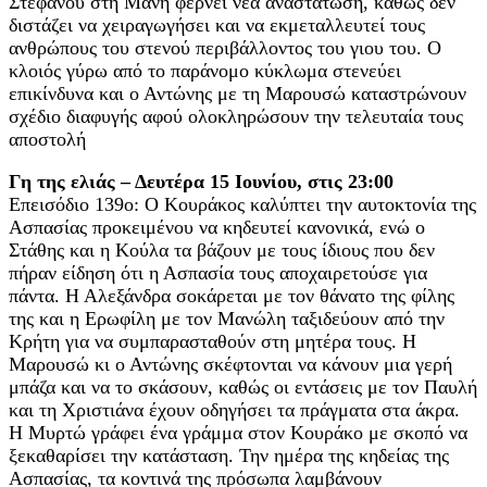
Στέφανου στη Μάνη φέρνει νέα αναστάτωση, καθώς δεν
διστάζει να χειραγωγήσει και να εκμεταλλευτεί τους
ανθρώπους του στενού περιβάλλοντος του γιου του. Ο
κλοιός γύρω από το παράνομο κύκλωμα στενεύει
επικίνδυνα και ο Αντώνης με τη Μαρουσώ καταστρώνουν
σχέδιο διαφυγής αφού ολοκληρώσουν την τελευταία τους
αποστολή
Γη της ελιάς – Δευτέρα 15 Ιουνίου, στις 23:00
Επεισόδιο 139ο: Ο Κουράκος καλύπτει την αυτοκτονία της
Ασπασίας προκειμένου να κηδευτεί κανονικά, ενώ ο
Στάθης και η Κούλα τα βάζουν με τους ίδιους που δεν
πήραν είδηση ότι η Ασπασία τους αποχαιρετούσε για
πάντα. Η Αλεξάνδρα σοκάρεται με τον θάνατο της φίλης
της και η Ερωφίλη με τον Μανώλη ταξιδεύουν από την
Κρήτη για να συμπαρασταθούν στη μητέρα τους. Η
Μαρουσώ κι ο Αντώνης σκέφτονται να κάνουν μια γερή
μπάζα και να το σκάσουν, καθώς οι εντάσεις με τον Παυλή
και τη Χριστιάνα έχουν οδηγήσει τα πράγματα στα άκρα.
Η Μυρτώ γράφει ένα γράμμα στον Κουράκο με σκοπό να
ξεκαθαρίσει την κατάσταση. Την ημέρα της κηδείας της
Ασπασίας, τα κοντινά της πρόσωπα λαμβάνουν