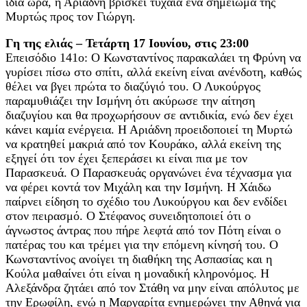
ίδια ώρα, η Αριάδνη βρίσκει τυχαία ένα σημείωμα της
Μυρτώς προς τον Γιώργη.
Γη της ελιάς – Τετάρτη 17 Ιουνίου, στις 23:00
Επεισόδιο 141ο: Ο Κωνσταντίνος παρακαλάει τη Φρύνη να
γυρίσει πίσω στο σπίτι, αλλά εκείνη είναι ανένδοτη, καθώς
θέλει να βγει πρώτα το διαζύγιό του. Ο Λυκούργος
παραμυθιάζει την Ισμήνη ότι ακύρωσε την αίτηση
διαζυγίου και θα προχωρήσουν σε αντιδικία, ενώ δεν έχει
κάνει καμία ενέργεια. Η Αριάδνη προειδοποιεί τη Μυρτώ
να κρατηθεί μακριά από τον Κουράκο, αλλά εκείνη της
εξηγεί ότι τον έχει ξεπεράσει κι είναι πια με τον
Παρασκευά. Ο Παρασκευάς οργανώνει ένα τέχνασμα για
να φέρει κοντά τον Μιχάλη και την Ισμήνη. Η Χάιδω
παίρνει είδηση το σχέδιο του Λυκούργου και δεν ενδίδει
στον πειρασμό. Ο Στέφανος συνειδητοποιεί ότι ο
άγνωστος άντρας που πήρε λεφτά από τον Πότη είναι ο
πατέρας του και τρέμει για την επόμενη κίνησή του. Ο
Κωνσταντίνος ανοίγει τη διαθήκη της Ασπασίας και η
Κούλα μαθαίνει ότι είναι η μοναδική κληρονόμος. Η
Αλεξάνδρα ζητάει από τον Στάθη να μην είναι απόλυτος με
την Ερωφίλη, ενώ η Μαργαρίτα ενημερώνει την Αθηνά για