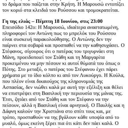
το δράμα που παίζεται στην Κρήτη. Η Μαρουσώ εντοπίζει
τον κοριό στα κλειδιά του Ρούσσου και τρομοκρατείται.
Γη της ελιάς – Πέμπτη 18 Ιουνίου, στις 23:00
Επεισόδιο 142ο: Η Μαρουσώ, ιδιαίτερα αναστατωμένη,
πληροφορεί τον Αντώνη πως το μπρελόκ του Ρούσσου
είναι συσκευή παρακολούθησης. Ο Αντώνης δεν την
παίρνει στα σοβαρά και προσπαθεί να την καθησυχάσει. Ο
Στέφανος, σίγουρος ότι ο πατέρας του τριγυρνάει στη
Μάνη, προειδοποιεί τον Στάθη και τη Μαργαρίτα
προκειμένου να μην πέσουν κι αυτοί θύματά του όπως ο
Πότης. Στο μεταξύ, ο πατέρας του Στέφανου έχει πάρει
χρήματα με το ίδιο κόλπο κι από τον Λυκούργο. Η Κούλα,
που πλέον είναι δικαιούχος της κληρονομιάς της
Ασπασίας, δεν νιώθει καλά με αυτή την εξέλιξη και θέλει
να επιστρέψει στη Βασιλική την περιουσία της μάνας της.
Έτσι, ζητάει από τον Στάθη και τον Στέφανο να την
πείσουν, αλλά η Βασιλική είναι αρνητική. Ο Παυλής και η
Δάφνη καλούν την Χριστιάνα στο σπίτι τους και, με
τρόπο, προσπαθούν να της βγάλουν κάθε υποψία από το
μυαλό, όμως εκείνη ξέρει πια ότι κάτι δεν πάει καλά. Ο