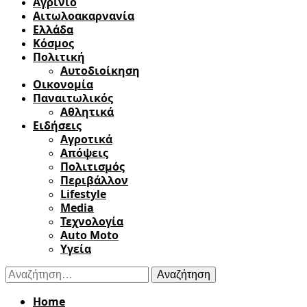
Αγρίνιο
Αιτωλοακαρνανία
Ελλάδα
Κόσμος
Πολιτική
Αυτοδιοίκηση
Οικονομία
Παναιτωλικός
Αθλητικά
Ειδήσεις
Αγροτικά
Απόψεις
Πολιτισμός
Περιβάλλον
Lifestyle
Media
Τεχνολογία
Auto Moto
Υγεία
Αναζήτηση
για:
Home