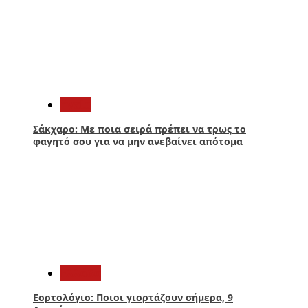
2
Υγεία
Σάκχαρο: Με ποια σειρά πρέπει να τρως το
φαγητό σου για να μην ανεβαίνει απότομα
3
Ελλάδα
Εορτολόγιο: Ποιοι γιορτάζουν σήμερα, 9