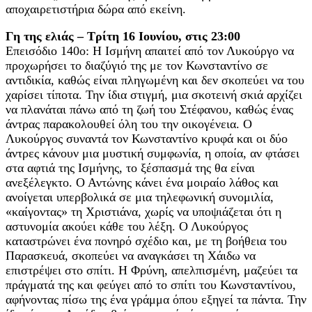
αποχαιρετιστήρια δώρα από εκείνη.
Γη της ελιάς – Τρίτη 16 Ιουνίου, στις 23:00
Επεισόδιο 140ο: Η Ισμήνη απαιτεί από τον Λυκούργο να
προχωρήσει το διαζύγιό της με τον Κωνσταντίνο σε
αντιδικία, καθώς είναι πληγωμένη και δεν σκοπεύει να του
χαρίσει τίποτα. Την ίδια στιγμή, μια σκοτεινή σκιά αρχίζει
να πλανάται πάνω από τη ζωή του Στέφανου, καθώς ένας
άντρας παρακολουθεί όλη του την οικογένεια. Ο
Λυκούργος συναντά τον Κωνσταντίνο κρυφά και οι δύο
άντρες κάνουν μια μυστική συμφωνία, η οποία, αν φτάσει
στα αφτιά της Ισμήνης, το ξέσπασμά της θα είναι
ανεξέλεγκτο. Ο Αντώνης κάνει ένα μοιραίο λάθος και
ανοίγεται υπερβολικά σε μια τηλεφωνική συνομιλία,
«καίγοντας» τη Χριστιάνα, χωρίς να υποψιάζεται ότι η
αστυνομία ακούει κάθε του λέξη. Ο Λυκούργος
καταστρώνει ένα πονηρό σχέδιο και, με τη βοήθεια του
Παρασκευά, σκοπεύει να αναγκάσει τη Χάιδω να
επιστρέψει στο σπίτι. Η Φρύνη, απελπισμένη, μαζεύει τα
πράγματά της και φεύγει από το σπίτι του Κωνσταντίνου,
αφήνοντας πίσω της ένα γράμμα όπου εξηγεί τα πάντα. Την