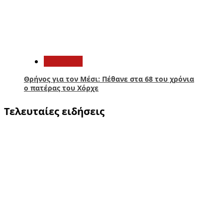
5
Αθλητικά
Θρήνος για τον Μέσι: Πέθανε στα 68 του χρόνια
ο πατέρας του Χόρχε
Τελευταίες ειδήσεις