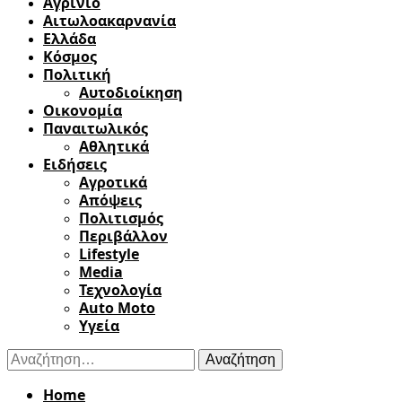
Αγρίνιο
Αιτωλοακαρνανία
Ελλάδα
Κόσμος
Πολιτική
Αυτοδιοίκηση
Οικονομία
Παναιτωλικός
Αθλητικά
Ειδήσεις
Αγροτικά
Απόψεις
Πολιτισμός
Περιβάλλον
Lifestyle
Media
Τεχνολογία
Auto Moto
Υγεία
Αναζήτηση
για:
Home