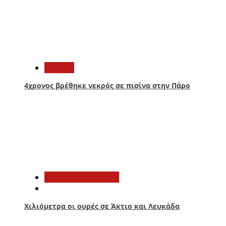
3
Ελλάδα
4χρονος βρέθηκε νεκρός σε πισίνα στην Πάρο
4
Αιτωλοακαρνανία
Χιλιόμετρα οι ουρές σε Άκτιο και Λευκάδα