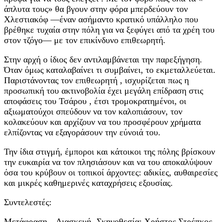
άπλυτα τους» θα βγουν στην φόρα μπερδεύουν τον
Χλεστιακόφ —έναν ασήμαντο κρατικό υπάλληλο που
βρέθηκε τυχαία στην πόλη για να ξεφύγει από τα χρέη του
στον τζόγο— με τον επικίνδυνο επιθεωρητή.
Στην αρχή ο ίδιος δεν αντιλαμβάνεται την παρεξήγηση.
Όταν όμως καταλαβαίνει τι συμβαίνει, το εκμεταλλεύεται.
Παριστάνοντας τον επιθεωρητή , ισχυρίζεται πως η
προσωπική του ακτινοβολία έχει μεγάλη επίδραση στις
αποφάσεις του Τσάρου , έτσι τρομοκρατημένοι, οι
αξιωματούχοι σπεύδουν να τον καλοπιάσουν, τον
κολακεύουν και αρχίζουν να του προσφέρουν χρήματα
ελπίζοντας να εξαγοράσουν την εύνοιά του.
Την ίδια στιγμή, έμποροι και κάτοικοι της πόλης βρίσκουν
την ευκαιρία να τον πλησιάσουν και να του αποκαλύψουν
όσα του κρύβουν οι τοπικοί άρχοντες: αδικίες, αυθαιρεσίες
και μικρές καθημερινές καταχρήσεις εξουσίας.
Συντελεστές:
Μετάφραση – Διασκευή- Σκηνοθεσία: Χρήστος Στρέπκος