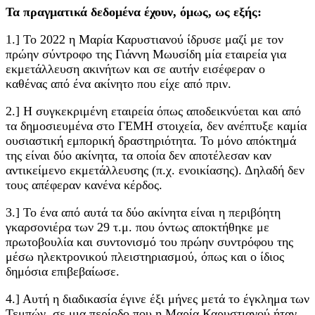
Τα πραγματικά δεδομένα έχουν, όμως, ως εξής:
1.] Το 2022 η Μαρία Καρυστιανού ίδρυσε μαζί με τον
πρώην σύντροφο της Γιάννη Μωυσίδη μία εταιρεία για
εκμετάλλευση ακινήτων και σε αυτήν εισέφεραν ο
καθένας από ένα ακίνητο που είχε από πριν.
2.] Η συγκεκριμένη εταιρεία όπως αποδεικνύεται και από
τα δημοσιευμένα στο ΓΕΜΗ στοιχεία, δεν ανέπτυξε καμία
ουσιαστική εμπορική δραστηριότητα. Το μόνο απόκτημά
της είναι δύο ακίνητα, τα οποία δεν αποτέλεσαν καν
αντικείμενο εκμετάλλευσης (π.χ. ενοικίασης). Δηλαδή δεν
τους απέφεραν κανένα κέρδος.
3.] Το ένα από αυτά τα δύο ακίνητα είναι η περιβόητη
γκαρσονιέρα των 29 τ.μ. που όντως αποκτήθηκε με
πρωτοβουλία και συντονισμό του πρώην συντρόφου της
μέσω ηλεκτρονικού πλειστηριασμού, όπως και ο ίδιος
δημόσια επιβεβαίωσε.
4.] Αυτή η διαδικασία έγινε έξι μήνες μετά το έγκλημα των
Τεμπών, σε μια περίοδο που η Μαρία Καρυστιανού ήταν