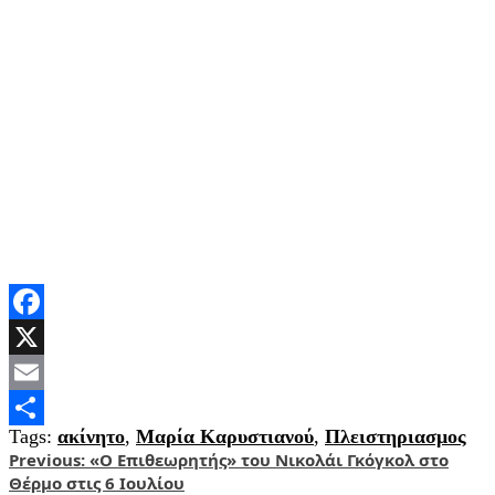
Facebook
X
Email
Tags:
ακίνητο
,
Μαρία Καρυστιανού
,
Πλειστηριασμος
Share
Post
Previous:
«Ο Επιθεωρητής» του Νικολάι Γκόγκολ στο
Θέρμο στις 6 Ιουλίου