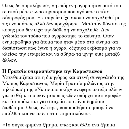
Όπως δε συμπλήρωσε, «η επόμενη αγορά ήταν αυτό του
σπιτιού μέσω πλειστηριασμού που αγόρασε ο τότε
σύντροφός μου. Η εταιρεία είχε σκοπό να ασχοληθεί με
τις ενοικιάσεις αλλά δεν προχώρησε. Μετά τον θάνατο της
κόρης μου δεν είχα την διάθεση να ασχοληθώ. Δεν
γνώριζα τον τρόπο που αγοράστηκε το ακίνητο. Όταν
ενημερώθηκα για άτομα που ήταν μέσα στο κίνημα και
διαπίστωσα πώς έγινε η αγορά, δέχτηκα εκβιασμό για να
κλείσω την εταιρεία και να σβήσω τα ίχνη» είπε μεταξύ
άλλων.
Η Γρατσία υπερασπίστηκε την Καρυστιανού
Υπενθυμίζεται ότι η δικηγόρος και στενή συνεργάτιδα της
Μαρίας Καρυστιανού, Μαρία Γρατσία μιλώντας στην
τηλεόραση της «Ναυτεμπορικής» ανέφερε μεταξύ άλλων
για το θέμα του ακινήτου πως «δεν υπάρχει κάτι κρυφό»
και ότι πρόκειται για στοιχεία που είναι δημόσια
διαθέσιμα. Όπως ανέφερε, «οποιοσδήποτε μπορεί να
εισέλθει και να τα δει στο κτηματολόγιο».
«Το συγκεκριμένο ζήτημα, όπως και άλλο ένα ζήτημα