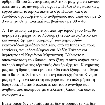
άρθρου 86 του Συντάγματος πολιτικοί μας, για να κάνουν
όλες αυτές τις πανάκριβες αγορές. Πολυτελείς κατοικίες,
εργοστάσια, ιστορικά ακίνητα στο Παρίσι και στο
Λονδίνο, αγορασμένα από ανθρώπους που μπαίνουν με 2-
3 ακίνητα στην πολιτική και βγαίνουν με 30 – 40.
7.] Για το Κίνημά μας είναι από την ίδρυσή του (και θα
παραμείνει μέχρι να το λύσουμε) τεράστιο πολιτικό και
κοινωνικό ζήτημα η υφαρπαγή των περιουσιών
εκατοντάδων χιλιάδων πολιτών, από τα funds και τους
servicers, που εδραιώθηκαν επί Αλέξη Τσίπρα και
θέριεψαν επί Κυριάκου Μητσοτάκη. Άλλωστε η
αποκατάσταση του δικαίου στο ζήτημα αυτό ανήκει στον
σκληρό πυρήνα της ιδρυτικής διακήρυξης του Κινήματός
μας και η δράση που έμπρακτα θα επιδείξουμε στο θέμα
αυτό θα αποτελεί την πιο τρανή απόδειξη ότι το Κίνημά
μας ήρθε για να κάνει τη διαφορά και να πολεμήσει τη
διαφθορά. Για αυτό άλλωστε και τόσο άνανδρα και
ανήθικα μας πολεμούν με ατελείωτη λάσπη και δόλιες
συκοφαντίες.
Εμείς όμως δεν εκβιαζόμαστε, δεν πτοούμαστε και δεν