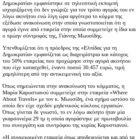
Δημοκρατία» εμφανίστηκε σε τηλεοπτική εκπομπή
ισχυριζόμενη ότι δεν γνώριζε για τον τρόπο αγοράς του εν
λόγω ακινήτου ενώ λίγη ώρα αργότερα το κόμμα της
εξέδωσε ανακοίνωση στην οποία γνωστοποιείται ότι η
αγορά έγινε από εταιρεία στην οποία συμμετείχε η ίδια και
ο πρώην σύντροφός της, Γιάννης Μωυσίδης.
Υπενθυμίζεται ότι η πρόεδρος της «Ελπίδας για τη
Δημοκρατία» εμφανίζεται ως διαχειρίστρια και κάτοχος
του 50% εταιρείας που προχώρησε στην αγορά ακινήτου
που είχε κατασχεθεί, έναντι ποσού 30.457 ευρώ, τιμή
χαμηλότερη από την αντικειμενική του αξία.
Όπως σημειώνεται στην ανακοίνωση του κόμματος, η
Μαρία Καρυστιανού συμμετείχε στην εταιρεία «Where
About Travels» με τον κ. Μωυσίδη, ένα σχήμα ωστόσο το
οποίο δεν είχε σχεδόν μηδενικούς κύκλους εργασιών.
Όπως γίνεται δε γνωστό, το εν λόγω ακίνητο ήταν μία
γκαρσονιέρα 29 τμ η οποία αγοράστηκε με πρωτοβουλία
του συνεργάτη και συντρόφου της κυρίας Καρυστιανού.
«Η συγκεκριμένη εταιρεία όπως αποδεικνύεται και από τα