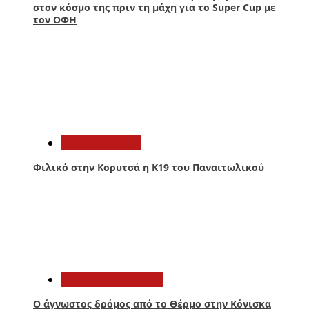
στον κόσμο της πριν τη μάχη για το Super Cup με
τον ΟΦΗ
2
Παναιτωλικός
Φιλικό στην Κορυτσά η Κ19 του Παναιτωλικού
3
Αιτωλοακαρνανία
Ο άγνωστος δρόμος από το Θέρμο στην Κόνισκα