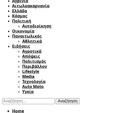
Αγρίνιο
Αιτωλοακαρνανία
Ελλάδα
Κόσμος
Πολιτική
Αυτοδιοίκηση
Οικονομία
Παναιτωλικός
Αθλητικά
Ειδήσεις
Αγροτικά
Απόψεις
Πολιτισμός
Περιβάλλον
Lifestyle
Media
Τεχνολογία
Auto Moto
Υγεία
Αναζήτηση
για:
Home