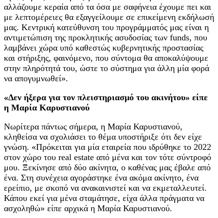
αλλάζουμε κεραία από τα όσα με σαφήνεια έχουμε πει και
με λεπτομέρειες θα εξαγγείλουμε σε επικείμενη εκδήλωσή
μας. Κεντρική κατεύθυνση του προγράμματός μας είναι η
αντιμετώπιση της προκλητικής ασυδοσίας των funds, που
λαμβάνει χώρα υπό καθεστώς κυβερνητικής προστασίας
και στήριξης, φαινόμενο, που σύντομα θα αποκαλύψουμε
στην πληρότητά του, ώστε το σύστημα για άλλη μία φορά
να απογυμνωθεί».
«Δεν ήξερα για τον πλειστηριασμό του ακινήτου» είπε
η Μαρία Καρυστιανού
Νωρίτερα πάντως σήμερα, η Μαρία Καρυστιανού,
κληθείσα να σχολιάσει το θέμα υποστήριξε ότι δεν είχε
γνώση. «Πρόκειται για μία εταιρεία που ιδρύθηκε το 2022
στον χώρο του real estate από μένα και τον τότε σύντροφό
μου. Ξεκίνησε από δύο ακίνητα, ο καθένας μας έβαλε από
ένα. Στη συνέχεια αγοράστηκε ένα ακόμα ακίνητο, ένα
ερείπιο, με σκοπό να ανακαινιστεί και να εκμεταλλευτεί.
Κάπου εκεί για μένα σταμάτησε, είχα άλλα πράγματα να
ασχοληθώ» είπε αρχικά η Μαρία Καρυστιανού.