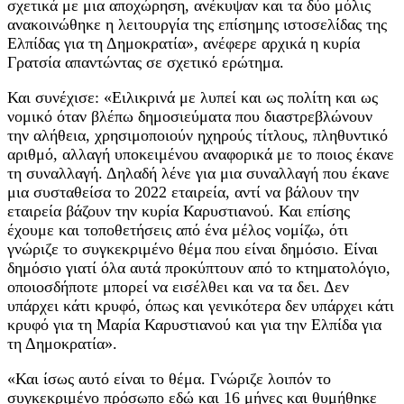
σχετικά με μια αποχώρηση, ανέκυψαν και τα δύο μόλις
ανακοινώθηκε η λειτουργία της επίσημης ιστοσελίδας της
Ελπίδας για τη Δημοκρατία», ανέφερε αρχικά η κυρία
Γρατσία απαντώντας σε σχετικό ερώτημα.
Και συνέχισε: «Ειλικρινά με λυπεί και ως πολίτη και ως
νομικό όταν βλέπω δημοσιεύματα που διαστρεβλώνουν
την αλήθεια, χρησιμοποιούν ηχηρούς τίτλους, πληθυντικό
αριθμό, αλλαγή υποκειμένου αναφορικά με το ποιος έκανε
τη συναλλαγή. Δηλαδή λένε για μια συναλλαγή που έκανε
μια συσταθείσα το 2022 εταιρεία, αντί να βάλουν την
εταιρεία βάζουν την κυρία Καρυστιανού. Και επίσης
έχουμε και τοποθετήσεις από ένα μέλος νομίζω, ότι
γνώριζε το συγκεκριμένο θέμα που είναι δημόσιο. Είναι
δημόσιο γιατί όλα αυτά προκύπτουν από το κτηματολόγιο,
οποιοσδήποτε μπορεί να εισέλθει και να τα δει. Δεν
υπάρχει κάτι κρυφό, όπως και γενικότερα δεν υπάρχει κάτι
κρυφό για τη Μαρία Καρυστιανού και για την Ελπίδα για
τη Δημοκρατία».
«Και ίσως αυτό είναι το θέμα. Γνώριζε λοιπόν το
συγκεκριμένο πρόσωπο εδώ και 16 μήνες και θυμήθηκε