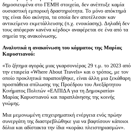
δημοσιευμένα στο ΓΕΜΗ στοιχεία, δεν ανέπτυξε καμία
ουσιαστική εμπορική δραστηριότητα. Το μόνο απόκτημά
της είναι δύο ακίνητα, τα οποία δεν αποτέλεσαν καν
αντικείμενο εκμετάλλευσης (π.χ. ενοικίασης). Δηλαδή δεν
τους απέφεραν κανένα κέρδος» αναφέρεται σε ένα από τα
σημεία της ανακοίνωσης.
Αναλυτικά η ανακοίνωση του κόμματος της Μαρίας
Καρυστιανού:
«Το ζήτημα αγοράς μιας γκαρσονιέρας 29 τ.μ. το 2023 από
την εταιρεία «Where About Travels» και ο τρόπος, με τον
οποίο προκλητικά παραποιήθηκε, είναι άλλη μια ξεκάθαρη
προσπάθεια σπίλωσης της Προέδρου του Ανεξάρτητου
Κινήματος Πολιτών «ΕΛΠΙΔΑ για τη Δημοκρατία»
Μαρίας Καρυστιανού και παραπλάνησης της κοινής
γνώμης.
Μια μεμονωμένη επιχειρηματική ενέργεια ενός πρώην
συνεργάτη της διαστρεβλώθηκε για να βαφτίσουν κάποιοι
δόλια και αδίστακτα την ίδια «κοράκι πλειστηριασμών».