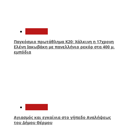
2
Αθλητικά
Παγκόσμιο πρωτάθλημα Κ20: Χάλκινη η 17χρονη
Ελένη Ιακωβάκη με πανελλήνιο ρεκόρ στα 400 μ.
εμπόδια
3
Αθλητικά
Αγιασμός και εγκαίνια στο γήπεδο Αναλήψεως
του Δήμου Θέρμου