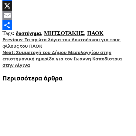
Facebook
X
Email
Tags:
δυστύχημα
,
ΜΗΤΣΟΤΑΚΗΣ
,
ΠΑΟΚ
Share
Post
Previous:
Τα πρώτα λόγια του Λουτσέσκου για τους
φίλους του ΠΑΟΚ
navigation
Next:
Συμμετοχή του Δήμου Μεσολογγίου στην
επιστημονική ημερίδα για τον Ιωάννη Καποδίστρια
στην Αίγινα
Περισσότερα άρθρα