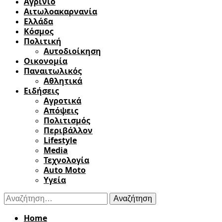
Αγρίνιο
Αιτωλοακαρνανία
Ελλάδα
Κόσμος
Πολιτική
Αυτοδιοίκηση
Οικονομία
Παναιτωλικός
Αθλητικά
Ειδήσεις
Αγροτικά
Απόψεις
Πολιτισμός
Περιβάλλον
Lifestyle
Media
Τεχνολογία
Auto Moto
Υγεία
Αναζήτηση
για:
Home