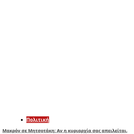
Πολιτική
Μακρόν σε Μητσοτάκη: Αν η κυριαρχία σας απειλείται,