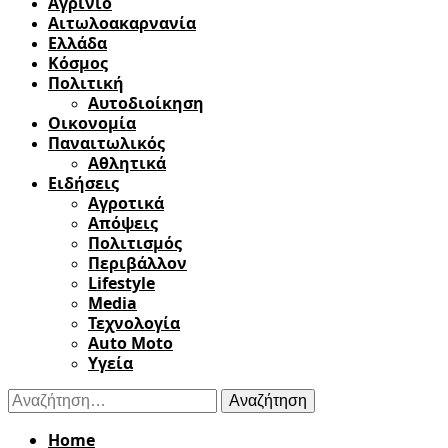
Αγρίνιο
Αιτωλοακαρνανία
Ελλάδα
Κόσμος
Πολιτική
Αυτοδιοίκηση
Οικονομία
Παναιτωλικός
Αθλητικά
Ειδήσεις
Αγροτικά
Απόψεις
Πολιτισμός
Περιβάλλον
Lifestyle
Media
Τεχνολογία
Auto Moto
Υγεία
Αναζήτηση
για:
Home