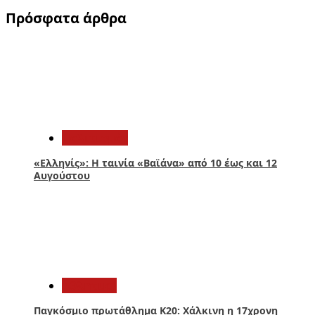
άρθρων
Πρόσφατα άρθρα
1
Πολιτισμός
«Ελληνίς»: Η ταινία «Βαϊάνα» από 10 έως και 12
Αυγούστου
2
Αθλητικά
Παγκόσμιο πρωτάθλημα Κ20: Χάλκινη η 17χρονη