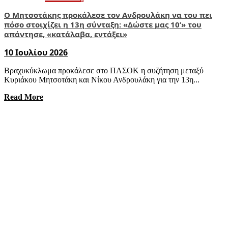
Ο Μητσοτάκης προκάλεσε τον Ανδρουλάκη να του πει
πόσο στοιχίζει η 13η σύνταξη: «Δώστε μας 10’» του
απάντησε, «κατάλαβα, εντάξει»
10 Ιουλίου 2026
Βραχυκύκλωμα προκάλεσε στο ΠΑΣΟΚ η συζήτηση μεταξύ
Κυριάκου Μητσοτάκη και Νίκου Ανδρουλάκη για την 13η...
Read More