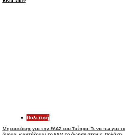
Read More
Πολιτική
Μητσοτάκης για την ΕΛΑΣ του Τσίπρα: Τι να πω για το
όνομα, φαντάζομαι το ΕΑΜ το άφησε στον κ. Πολάκη