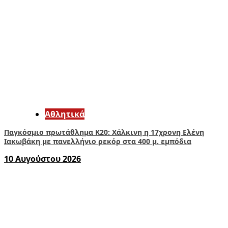
Αθλητικά
Παγκόσμιο πρωτάθλημα Κ20: Χάλκινη η 17χρονη Ελένη
Ιακωβάκη με πανελλήνιο ρεκόρ στα 400 μ. εμπόδια
10 Αυγούστου 2026