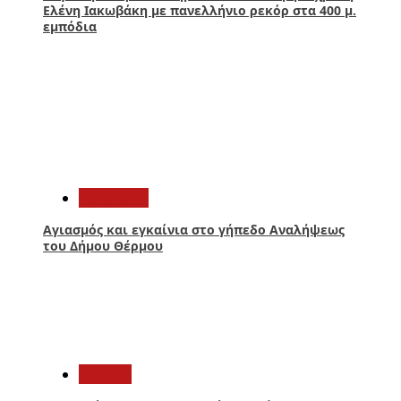
Ελένη Ιακωβάκη με πανελλήνιο ρεκόρ στα 400 μ.
εμπόδια
3
Αθλητικά
Αγιασμός και εγκαίνια στο γήπεδο Αναλήψεως
του Δήμου Θέρμου
4
Ελλάδα