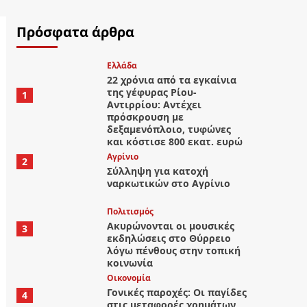
Πρόσφατα άρθρα
Ελλάδα
22 χρόνια από τα εγκαίνια
της γέφυρας Ρίου-
1
Αντιρρίου: Αντέχει
πρόσκρουση με
δεξαμενόπλοιο, τυφώνες
και κόστισε 800 εκατ. ευρώ
Aγρίνιο
2
Σύλληψη για κατοχή
ναρκωτικών στο Αγρίνιο
Πολιτισμός
Ακυρώνονται οι μουσικές
3
εκδηλώσεις στο Θύρρειο
λόγω πένθους στην τοπική
κοινωνία
Οικονομία
Γονικές παροχές: Οι παγίδες
4
στις μεταφορές χρημάτων