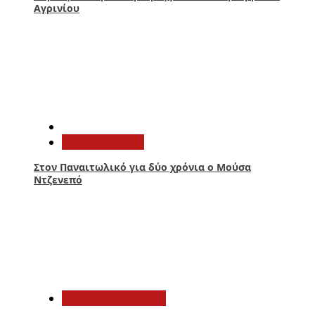
Αγρινίου
3
Παναιτωλικός
Στον Παναιτωλικό για δύο χρόνια ο Μούσα
Ντζενεπό
4
Αιτωλοακαρνανία