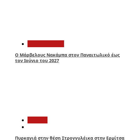
1
Παναιτωλικός
Ο Μάρβελους Nακάμπα στον Παναιτωλικό έως
τον Ιούνιο του 2027
2
Aγρίνιο
Πυρκαγιά στην θέση Στρογγυλέικα στην Ερμίτσα