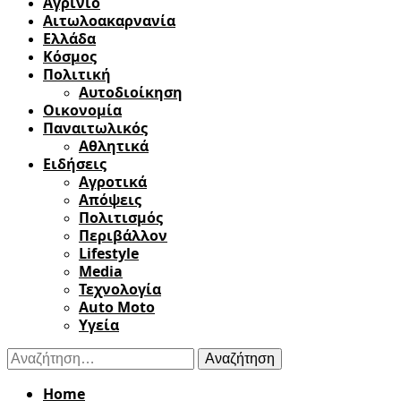
Αγρίνιο
Αιτωλοακαρνανία
Ελλάδα
Κόσμος
Πολιτική
Αυτοδιοίκηση
Οικονομία
Παναιτωλικός
Αθλητικά
Ειδήσεις
Αγροτικά
Απόψεις
Πολιτισμός
Περιβάλλον
Lifestyle
Media
Τεχνολογία
Auto Moto
Υγεία
Αναζήτηση
για:
Home