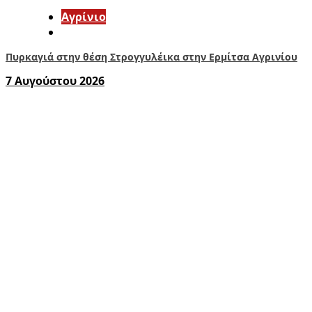
Aγρίνιο
Πυρκαγιά στην θέση Στρογγυλέικα στην Ερμίτσα Αγρινίου
7 Αυγούστου 2026