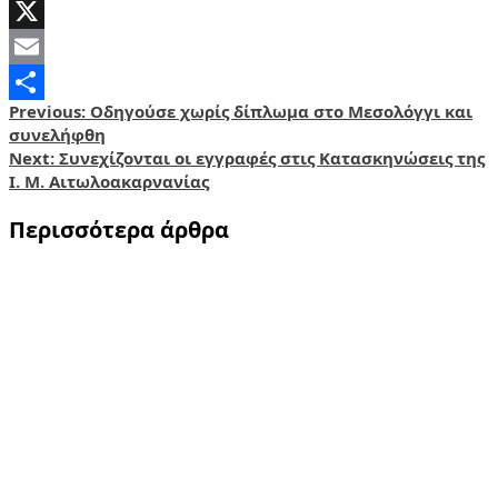
Facebook
X
Email
Post
Previous:
Οδηγούσε χωρίς δίπλωμα στο Μεσολόγγι και
Share
συνελήφθη
navigation
Next:
Συνεχίζονται οι εγγραφές στις Κατασκηνώσεις της
Ι. Μ. Αιτωλοακαρνανίας
Περισσότερα άρθρα