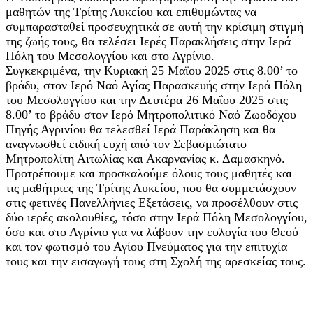
μαθητών της Τρίτης Λυκείου και επιθυμώντας να
συμπαρασταθεί προσευχητικά σε αυτή την κρίσιμη στιγμή
της ζωής τους, θα τελέσει Ιερές Παρακλήσεις στην Ιερά
Πόλη του Μεσολογγίου και στο Αγρίνιο.
Συγκεκριμένα, την Κυριακή 25 Μαΐου 2025 στις 8.00’ το
βράδυ, στον Ιερό Ναό Αγίας Παρασκευής στην Ιερά Πόλη
του Μεσολογγίου και την Δευτέρα 26 Μαΐου 2025 στις
8.00’ το βράδυ στον Ιερό Μητροπολιτικό Ναό Ζωοδόχου
Πηγής Αγρινίου θα τελεσθεί Ιερά Παράκληση και θα
αναγνωσθεί ειδική ευχή από τον Σεβασμιώτατο
Μητροπολίτη Αιτωλίας και Ακαρνανίας κ. Δαμασκηνό.
Προτρέπουμε και προσκαλούμε όλους τους μαθητές και
τις μαθήτριες της Τρίτης Λυκείου, που θα συμμετάσχουν
στις φετινές Πανελλήνιες Εξετάσεις, να προσέλθουν στις
δύο ιερές ακολουθίες, τόσο στην Ιερά Πόλη Μεσολογγίου,
όσο και στο Αγρίνιο για να λάβουν την ευλογία του Θεού
και τον φωτισμό του Αγίου Πνεύματος για την επιτυχία
τους και την εισαγωγή τους στη Σχολή της αρεσκείας τους.