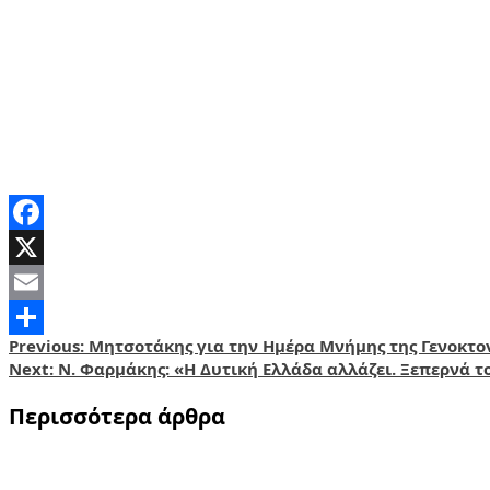
Facebook
X
Email
Post
Previous:
Μητσοτάκης για την Ημέρα Μνήμης της Γενοκτο
Share
Next:
Ν. Φαρμάκης: «Η Δυτική Ελλάδα αλλάζει. Ξεπερνά τ
navigation
Περισσότερα άρθρα