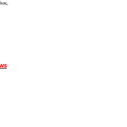
ιας.
ews