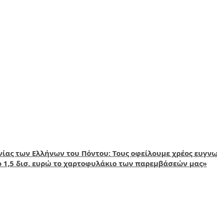
νίας των Ελλήνων του Πόντου: Τους οφείλουμε χρέος ευγν
ο 1,5 δισ. ευρώ το χαρτοφυλάκιο των παρεμβάσεών μας»