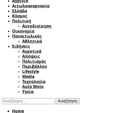
Αγρίνιο
Αιτωλοακαρνανία
Ελλάδα
Κόσμος
Πολιτική
Αυτοδιοίκηση
Οικονομία
Παναιτωλικός
Αθλητικά
Ειδήσεις
Αγροτικά
Απόψεις
Πολιτισμός
Περιβάλλον
Lifestyle
Media
Τεχνολογία
Auto Moto
Υγεία
Αναζήτηση
για:
Home