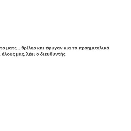
 το ματς… θρίλερ και έφυγαν για τα προημιτελικά
όλους μας, λέει ο διευθυντής