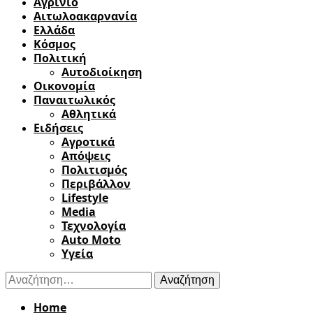
Αγρίνιο
Αιτωλοακαρνανία
Ελλάδα
Κόσμος
Πολιτική
Αυτοδιοίκηση
Οικονομία
Παναιτωλικός
Αθλητικά
Ειδήσεις
Αγροτικά
Απόψεις
Πολιτισμός
Περιβάλλον
Lifestyle
Media
Τεχνολογία
Auto Moto
Υγεία
Αναζήτηση
για:
Home