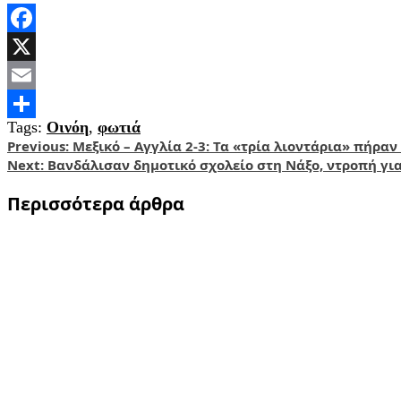
Facebook
X
Email
Tags:
Οινόη
,
φωτιά
Share
Post
Previous:
Μεξικό – Αγγλία 2-3: Τα «τρία λιοντάρια» πήραν
Next:
Βανδάλισαν δημοτικό σχολείο στη Νάξο, ντροπή για 
navigation
Περισσότερα άρθρα