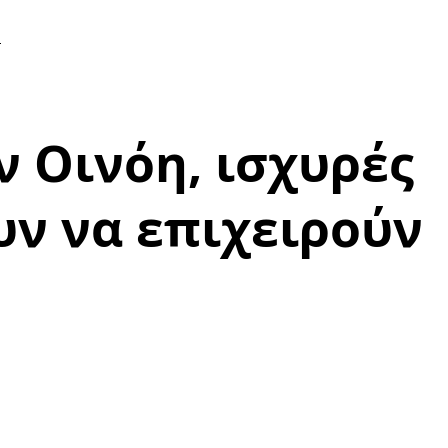
ν
 Οινόη, ισχυρές
υν να επιχειρούν