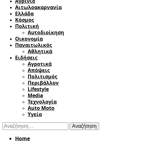
Αγρίνιο
Αιτωλοακαρνανία
Ελλάδα
Κόσμος
Πολιτική
Αυτοδιοίκηση
Οικονομία
Παναιτωλικός
Αθλητικά
Ειδήσεις
Αγροτικά
Απόψεις
Πολιτισμός
Περιβάλλον
Lifestyle
Media
Τεχνολογία
Auto Moto
Υγεία
Αναζήτηση
για:
Home