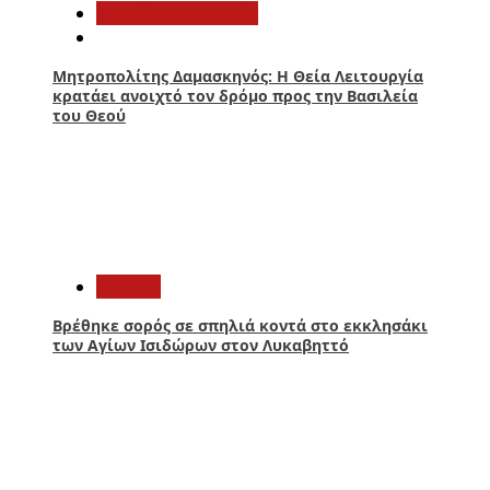
Αιτωλοακαρνανία
Μητροπολίτης Δαμασκηνός: Η Θεία Λειτουργία
κρατάει ανοιχτό τον δρόμο προς την Βασιλεία
του Θεού
3
Ελλάδα
Βρέθηκε σορός σε σπηλιά κοντά στο εκκλησάκι
των Αγίων Ισιδώρων στον Λυκαβηττό
4