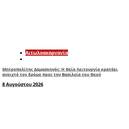
Αιτωλοακαρνανία
Μητροπολίτης Δαμασκηνός: Η Θεία Λειτουργία κρατάει
ανοιχτό τον δρόμο προς την Βασιλεία του Θεού
8 Αυγούστου 2026