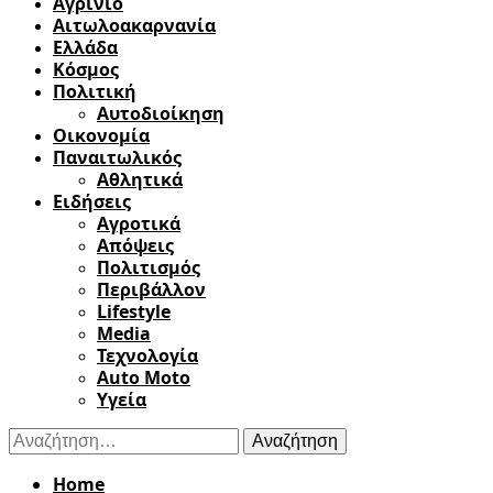
Αγρίνιο
Αιτωλοακαρνανία
Ελλάδα
Κόσμος
Πολιτική
Αυτοδιοίκηση
Οικονομία
Παναιτωλικός
Αθλητικά
Ειδήσεις
Αγροτικά
Απόψεις
Πολιτισμός
Περιβάλλον
Lifestyle
Media
Τεχνολογία
Auto Moto
Υγεία
Αναζήτηση
για:
Home