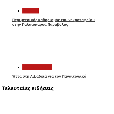
4
Aγρίνιο
Περιμετρικός καθαρισμός του νεκροταφείου
στην Παλαιοκαρυά Παραβόλας
5
Παναιτωλικός
Ήττα στη Λιβαδειά για τον Παναιτωλικό
Τελευταίες ειδήσεις