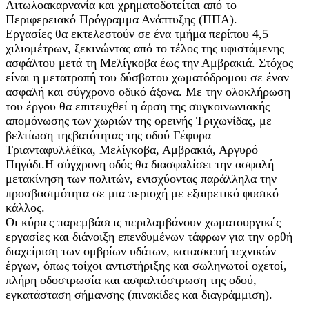
Αιτωλοακαρνανία και χρηματοδοτείται από το
Περιφερειακό Πρόγραμμα Ανάπτυξης (ΠΠΑ).
Εργασίες θα εκτελεστούν σε ένα τμήμα περίπου 4,5
χιλιομέτρων, ξεκινώντας από το τέλος της υφιστάμενης
ασφάλτου μετά τη Μελίγκοβα έως την Αμβρακιά. Στόχος
είναι η μετατροπή του δύσβατου χωματόδρομου σε έναν
ασφαλή και σύγχρονο οδικό άξονα. Με την ολοκλήρωση
του έργου θα επιτευχθεί η άρση της συγκοινωνιακής
απομόνωσης των χωριών της ορεινής Τριχωνίδας, με
βελτίωση τηςβατότητας της οδού Γέφυρα
Τριανταφυλλέϊκα, Μελίγκοβα, Αμβρακιά, Αργυρό
Πηγάδι.Η σύγχρονη οδός θα διασφαλίσει την ασφαλή
μετακίνηση των πολιτών, ενισχύοντας παράλληλα την
προσβασιμότητα σε μια περιοχή με εξαιρετικό φυσικό
κάλλος.
Οι κύριες παρεμβάσεις περιλαμβάνουν χωματουργικές
εργασίες και διάνοιξη επενδυμένων τάφρων για την ορθή
διαχείριση των ομβρίων υδάτων, κατασκευή τεχνικών
έργων, όπως τοίχοι αντιστήριξης και σωληνωτοί οχετοί,
πλήρη οδοστρωσία και ασφαλτόστρωση της οδού,
εγκατάσταση σήμανσης (πινακίδες και διαγράμμιση).