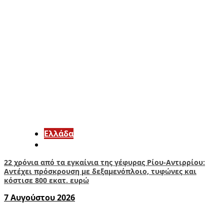
Ελλάδα
22 χρόνια από τα εγκαίνια της γέφυρας Ρίου-Αντιρρίου:
Αντέχει πρόσκρουση με δεξαμενόπλοιο, τυφώνες και
κόστισε 800 εκατ. ευρώ
7 Αυγούστου 2026