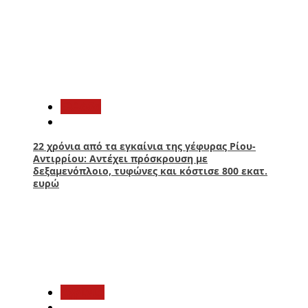
1
Ελλάδα
22 χρόνια από τα εγκαίνια της γέφυρας Ρίου-
Αντιρρίου: Αντέχει πρόσκρουση με
δεξαμενόπλοιο, τυφώνες και κόστισε 800 εκατ.
ευρώ
2
Aγρίνιο