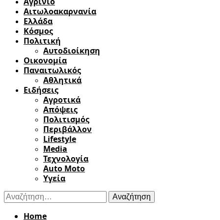
Αγρίνιο
Αιτωλοακαρνανία
Ελλάδα
Κόσμος
Πολιτική
Αυτοδιοίκηση
Οικονομία
Παναιτωλικός
Αθλητικά
Ειδήσεις
Αγροτικά
Απόψεις
Πολιτισμός
Περιβάλλον
Lifestyle
Media
Τεχνολογία
Auto Moto
Υγεία
Αναζήτηση
για:
Home