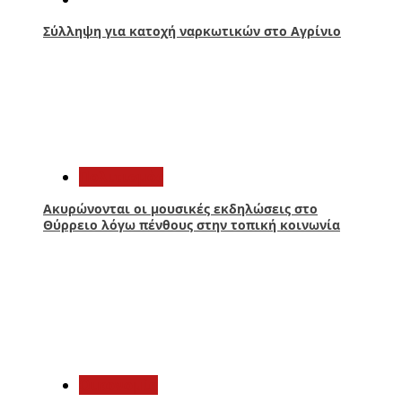
Σύλληψη για κατοχή ναρκωτικών στο Αγρίνιο
3
Πολιτισμός
Ακυρώνονται οι μουσικές εκδηλώσεις στο
Θύρρειο λόγω πένθους στην τοπική κοινωνία
4
Οικονομία