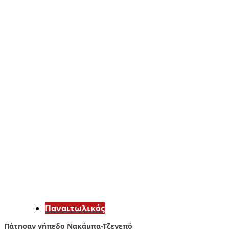
Παναιτωλικός
Πάτησαν γήπεδο Νακάμπα-Τζενεπό