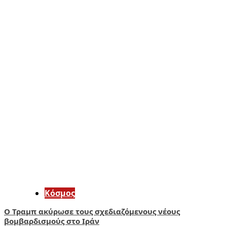
Κόσμος
Ο Τραμπ ακύρωσε τους σχεδιαζόμενους νέους
βομβαρδισμούς στο Ιράν