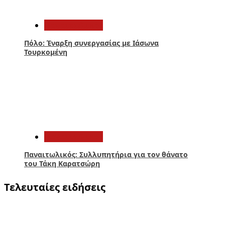
4
Παναιτωλικός
Πόλο: Έναρξη συνεργασίας με Ιάσωνα
Τουρκομένη
5
Παναιτωλικός
Παναιτωλικός: Συλλυπητήρια για τον θάνατο
του Τάκη Καρατσώρη
Τελευταίες ειδήσεις