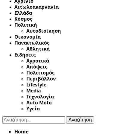
Αγρίνιο
Αιτωλοακαρνανία
Ελλάδα
Κόσμος
Πολιτική
Αυτοδιοίκηση
Οικονομία
Παναιτωλικός
Αθλητικά
Ειδήσεις
Αγροτικά
Απόψεις
Πολιτισμός
Περιβάλλον
Lifestyle
Media
Τεχνολογία
Auto Moto
Υγεία
Αναζήτηση
για:
Home