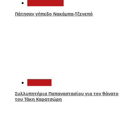
Παναιτωλικός
Πάτησαν γήπεδο Νακάμπα-Τζενεπό
3
Αθλητικά
Συλλυπητήρια Παπαναστασίου για τον θάνατο
του Τάκη Καρατσώρη