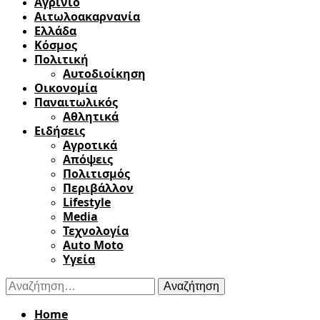
Αγρίνιο
Αιτωλοακαρνανία
Ελλάδα
Κόσμος
Πολιτική
Αυτοδιοίκηση
Οικονομία
Παναιτωλικός
Αθλητικά
Ειδήσεις
Αγροτικά
Απόψεις
Πολιτισμός
Περιβάλλον
Lifestyle
Media
Τεχνολογία
Auto Moto
Υγεία
Αναζήτηση
για:
Home