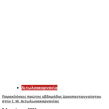
Αιτωλοακαρνανία
Παρακλήσεις πρώτης εβδομάδος Δεκαπενταυγούστου
στην Ι. Μ. Αιτωλωοακαρνανίας