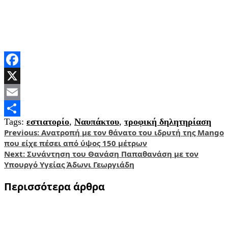
Facebook
X
Email
Tags:
εστιατορίο
,
Ναυπάκτου
,
τροφική δηλητηρίαση
Share
Post
Previous:
Ανατροπή με τον θάνατο του ιδρυτή της Mango
που είχε πέσει από ύψος 150 μέτρων
navigation
Next:
Συνάντηση του Θανάση Παπαθανάση με τον
Υπουργό Υγείας Άδωνι Γεωργιάδη
Περισσότερα άρθρα