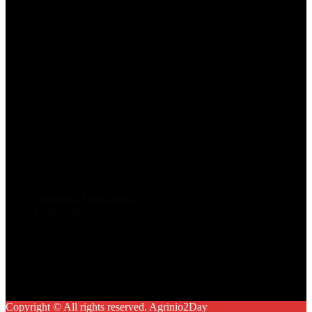
Πολιτική Απορρήτου
Επικοινωνία
Facebook
Twitter
Youtube
Instagram
Copyright © All rights reserved. Agrinio2Day