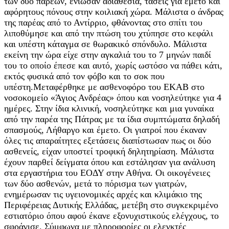
των δύο παρεών, ένιωσαν αδιαθεσία, τάσεις για εμετό και
αφόρητους πόνους στην κοιλιακή χώρα. Μάλιστα ο άνδρας
της παρέας από το Αντίρριο, φθάνοντας στο σπίτι του
λιποθύμησε και από την πτώση του χτύπησε στο κεφάλι
και υπέστη κάταγμα σε θωρακικό σπόνδυλο. Μάλιστα
εκείνη την ώρα είχε στην αγκαλιά του το 7 μηνών παιδί
του το οποίο έπεσε και αυτό, χωρίς ωστόσο να πάθει κάτι,
εκτός φυσικά από τον φόβο και το σοκ που
υπέστη.Μεταφέρθηκε με ασθενοφόρο του ΕΚΑΒ στο
νοσοκομείο «Άγιος Ανδρέας» όπου και νοσηλεύτηκε για 4
ημέρες. Στην ίδια κλινική, νοσηλεύτηκε και μια γυναίκα
από την παρέα της Πάτρας με τα ίδια συμπτώματα δηλαδή
σπασμούς, Λήθαργο και έμετο. Οι γιατροί που έκαναν
όλες τις απαραίτητες εξετάσεις διαπίστωσαν πως οι δύο
ασθενείς, είχαν υποστεί τροφική δηλητηρίαση. Μάλιστα
έχουν παρθεί δείγματα όπου και εστάλησαν για ανάλυση
στα εργαστήρια του ΕΟΔΥ στην Αθήνα. Οι οικογένειες
των δύο ασθενών, μετά το πόρισμα των γιατρών,
ενημέρωσαν τις υγειονομικές αρχές και κλιμάκιο της
Περιφέρειας Δυτικής Ελλάδας, μετέβη στο συγκεκριμένο
εστιατόριο όπου αφού έκανε εξονυχιστικούς ελέγχους, το
σφράγισε. Σύμφωνα με πληροφορίες οι ελεγκτές