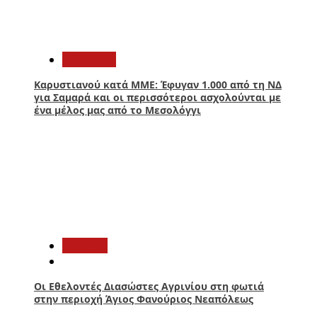
2
Πολιτική
Καρυστιανού κατά ΜΜΕ: Έφυγαν 1.000 από τη ΝΔ
για Σαμαρά και οι περισσότεροι ασχολούνται με
ένα μέλος μας από το Μεσολόγγι
3
Aγρίνιο
Οι Εθελοντές Διασώστες Αγρινίου στη φωτιά
στην περιοχή Άγιος Φανούριος Νεαπόλεως