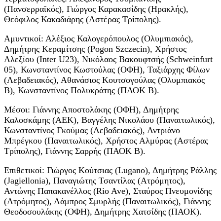
(Πανσερραϊκός), Γιώργος Καρακασίδης (Ηρακλής),
Θεόφιλος Κακαδιάρης (Αστέρας Τρίπολης).
Αμυντικοί: Αλέξιος Καλογερόπουλος (Ολυμπιακός),
Δημήτρης Κεραμίτσης (Pogon Szczecin), Χρήστος
Αλεξίου (Inter U23), Νικόλαος Βακουφτσής (Schweinfurt
05), Κωνσταντίνος Κωστούλας (ΟΦΗ), Ταξιάρχης Φίλων
(Λεβαδειακός), Αθανάσιος Κουτσογούλας (Ολυμπιακός
Β), Κωνσταντίνος Πολυκράτης (ΠΑΟΚ Β).
Μέσοι: Γιάννης Αποστολάκης (ΟΦΗ), Δημήτρης
Καλοσκάμης (ΑΕΚ), Βαγγέλης Νικολάου (Παναιτωλικός),
Κωνσταντίνος Γκούμας (Λεβαδειακός), Αντριάνο
Μπρέγκου (Παναιτωλικός), Χρήστος Αλμύρας (Αστέρας
Τρίπολης), Γιάννης Σαρρής (ΠΑΟΚ Β).
Επιθετικοί: Γιώργος Κούτσιας (Lugano), Δημήτρης Ράλλης
(Jagiellonia), Παναγιώτης Τσαντίλας (Ατρόμητος),
Αντώνης Παπακανέλλος (Rio Ave), Σταύρος Πνευμονίδης
(Ατρόμητος), Λάμπρος Σμυρλής (Παναιτωλικός), Γιάννης
Θεοδοσουλάκης (ΟΦΗ), Δημήτρης Χατσίδης (ΠΑΟΚ).