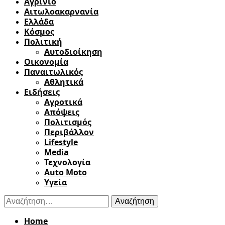
Αγρίνιο
Αιτωλοακαρνανία
Ελλάδα
Κόσμος
Πολιτική
Αυτοδιοίκηση
Οικονομία
Παναιτωλικός
Αθλητικά
Ειδήσεις
Αγροτικά
Απόψεις
Πολιτισμός
Περιβάλλον
Lifestyle
Media
Τεχνολογία
Auto Moto
Υγεία
Αναζήτηση
για:
Home