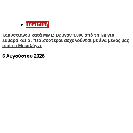
Πολιτική
Καρυστιανού κατά ΜΜΕ: Έφυγαν 1.000 από τη ΝΔ για
Σαμαρά και οι περισσότεροι ασχολούνται με ένα μέλος μας
από το Μεσολόγγι
6 Αυγούστου 2026