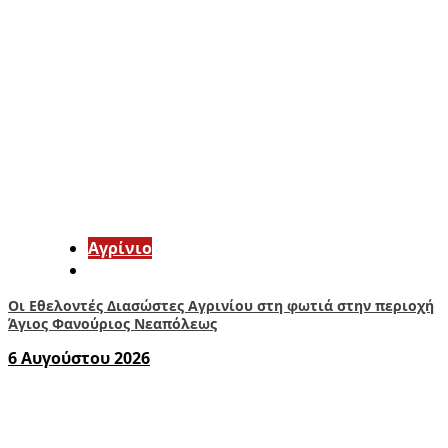
Aγρίνιο
Οι Εθελοντές Διασώστες Αγρινίου στη φωτιά στην περιοχή
Άγιος Φανούριος Νεαπόλεως
6 Αυγούστου 2026