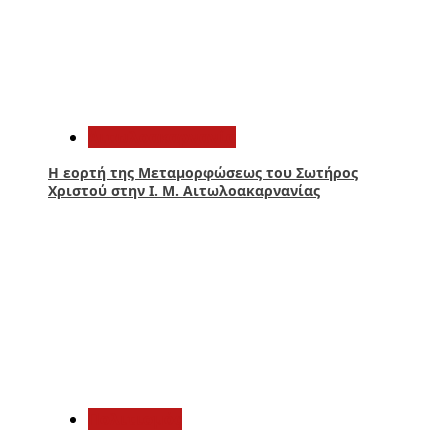
4
Αιτωλοακαρνανία
Η εορτή της Μεταμορφώσεως του Σωτήρος
Χριστού στην Ι. Μ. Αιτωλοακαρνανίας
5
Πολιτισμός