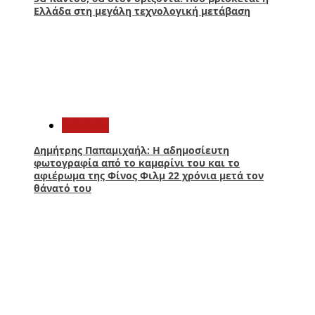
Ελλάδα στη μεγάλη τεχνολογική μετάβαση
4
Lifestyle
Δημήτρης Παπαμιχαήλ: Η αδημοσίευτη
φωτογραφία από το καμαρίνι του και το
αφιέρωμα της Φίνος Φιλμ 22 χρόνια μετά τον
θάνατό του
5