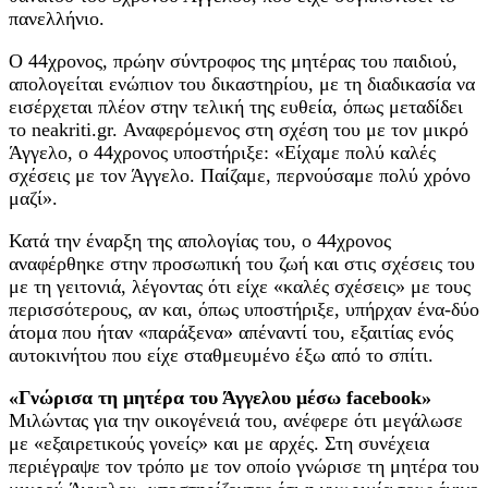
πανελλήνιο.
Ο 44χρονος, πρώην σύντροφος της μητέρας του παιδιού,
απολογείται ενώπιον του δικαστηρίου, με τη διαδικασία να
εισέρχεται πλέον στην τελική της ευθεία, όπως μεταδίδει
το neakriti.gr. Αναφερόμενος στη σχέση του με τον μικρό
Άγγελο, ο 44χρονος υποστήριξε: «Είχαμε πολύ καλές
σχέσεις με τον Άγγελο. Παίζαμε, περνούσαμε πολύ χρόνο
μαζί».
Κατά την έναρξη της απολογίας του, ο 44χρονος
αναφέρθηκε στην προσωπική του ζωή και στις σχέσεις του
με τη γειτονιά, λέγοντας ότι είχε «καλές σχέσεις» με τους
περισσότερους, αν και, όπως υποστήριξε, υπήρχαν ένα-δύο
άτομα που ήταν «παράξενα» απέναντί του, εξαιτίας ενός
αυτοκινήτου που είχε σταθμευμένο έξω από το σπίτι.
«Γνώρισα τη μητέρα του Άγγελου μέσω facebook»
Μιλώντας για την οικογένειά του, ανέφερε ότι μεγάλωσε
με «εξαιρετικούς γονείς» και με αρχές. Στη συνέχεια
περιέγραψε τον τρόπο με τον οποίο γνώρισε τη μητέρα του