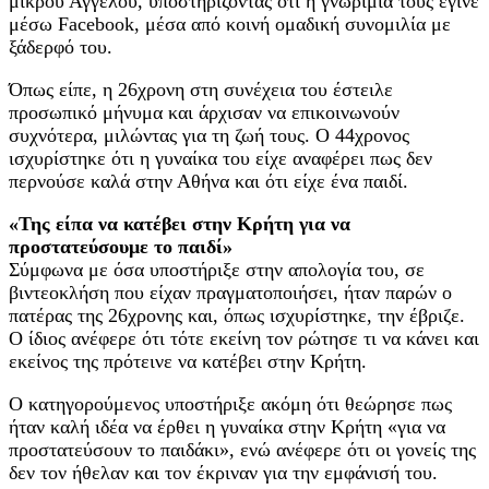
μικρού Άγγελου, υποστηρίζοντας ότι η γνωριμία τους έγινε
μέσω Facebook, μέσα από κοινή ομαδική συνομιλία με
ξάδερφό του.
Όπως είπε, η 26χρονη στη συνέχεια του έστειλε
προσωπικό μήνυμα και άρχισαν να επικοινωνούν
συχνότερα, μιλώντας για τη ζωή τους. Ο 44χρονος
ισχυρίστηκε ότι η γυναίκα του είχε αναφέρει πως δεν
περνούσε καλά στην Αθήνα και ότι είχε ένα παιδί.
«Της είπα να κατέβει στην Κρήτη για να
προστατεύσουμε το παιδί»
Σύμφωνα με όσα υποστήριξε στην απολογία του, σε
βιντεοκλήση που είχαν πραγματοποιήσει, ήταν παρών ο
πατέρας της 26χρονης και, όπως ισχυρίστηκε, την έβριζε.
Ο ίδιος ανέφερε ότι τότε εκείνη τον ρώτησε τι να κάνει και
εκείνος της πρότεινε να κατέβει στην Κρήτη.
Ο κατηγορούμενος υποστήριξε ακόμη ότι θεώρησε πως
ήταν καλή ιδέα να έρθει η γυναίκα στην Κρήτη «για να
προστατεύσουν το παιδάκι», ενώ ανέφερε ότι οι γονείς της
δεν τον ήθελαν και τον έκριναν για την εμφάνισή του.