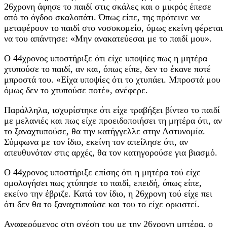
26χρονη άφησε το παιδί στις σκάλες και ο μικρός έπεσε
από το όγδοο σκαλοπάτι. Όπως είπε, της πρότεινε να
μεταφέρουν το παιδί στο νοσοκομείο, όμως εκείνη φέρεται
να του απάντησε: «Μην ανακατεύεσαι με το παιδί μου».
Ο 44χρονος υποστήριξε ότι είχε υποψίες πως η μητέρα
χτυπούσε το παιδί, αν και, όπως είπε, δεν το έκανε ποτέ
μπροστά του. «Είχα υποψίες ότι το χτυπάει. Μπροστά μου
όμως δεν το χτυπούσε ποτέ», ανέφερε.
Παράλληλα, ισχυρίστηκε ότι είχε τραβήξει βίντεο το παιδί
με μελανιές και πως είχε προειδοποιήσει τη μητέρα ότι, αν
το ξαναχτυπούσε, θα την κατήγγελλε στην Αστυνομία.
Σύμφωνα με τον ίδιο, εκείνη τον απείλησε ότι, αν
απευθυνόταν στις αρχές, θα τον κατηγορούσε για βιασμό.
Ο 44χρονος υποστήριξε επίσης ότι η μητέρα τού είχε
ομολογήσει πως χτύπησε το παιδί, επειδή, όπως είπε,
εκείνο την έβριζε. Κατά τον ίδιο, η 26χρονη τού είχε πει
ότι δεν θα το ξαναχτυπούσε και του το είχε ορκιστεί.
Αναφερόμενος στη σχέση του με την 26χρονη μητέρα, ο