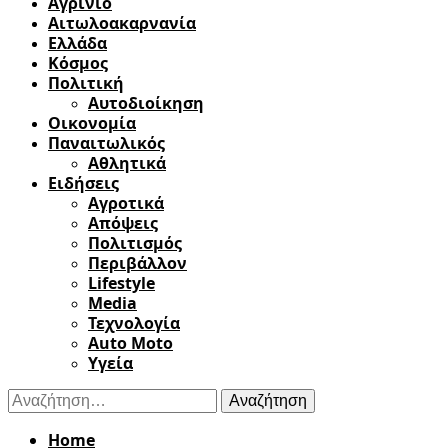
Αγρίνιο
Αιτωλοακαρνανία
Ελλάδα
Κόσμος
Πολιτική
Αυτοδιοίκηση
Οικονομία
Παναιτωλικός
Αθλητικά
Ειδήσεις
Αγροτικά
Απόψεις
Πολιτισμός
Περιβάλλον
Lifestyle
Media
Τεχνολογία
Auto Moto
Υγεία
Αναζήτηση
για:
Home