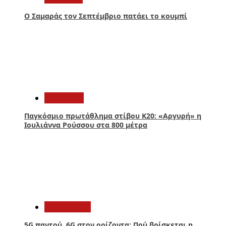
Ο Σαμαράς τον Σεπτέμβριο πατάει το κουμπί
2
Αθλητικά
Παγκόσμιο πρωτάθλημα στίβου Κ20: «Αργυρή» η
Ιουλιάννα Ρούσσου στα 800 μέτρα
3
Τεχνολογία
5G παντού, 6G στον ορίζοντα: Πού βρίσκεται η