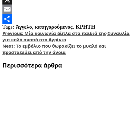
X
Email
Tags:
Άγγελο
,
κατηγορούμενος
,
ΚΡΗΤΗ
Share
Post
Previous:
Μία κοινωνία δίπλα στα παιδιά της-Συναυλία
για καλό σκοπό στο Αγρίνιο
navigation
Next:
Το εμβόλιο που θωρακίζει το μυαλό και
προστατεύει από την άνοια
Περισσότερα άρθρα