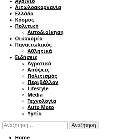
Αγρίνιο
Αιτωλοακαρνανία
Ελλάδα
Κόσμος
Πολιτική
Αυτοδιοίκηση
Οικονομία
Παναιτωλικός
Αθλητικά
Ειδήσεις
Αγροτικά
Απόψεις
Πολιτισμός
Περιβάλλον
Lifestyle
Media
Τεχνολογία
Auto Moto
Υγεία
Αναζήτηση
για:
Home