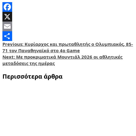
Facebook
X
Email
Post
Previous:
Κυρίαρχος και πρωταθλητής ο Ολυμπιακός, 85-
Share
71 τον Παναθηναϊκό στο 4ο Game
navigation
Next:
Με προκριματικά Μουντιάλ 2026 οι αθλητικές
μεταδόσεις της ημέρας
Περισσότερα άρθρα