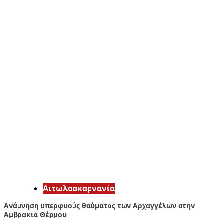
Αιτωλοακαρνανία
Ανάμνηση υπερφυούς θαύματος των Αρχαγγέλων στην
Αμβρακιά Θέρμου