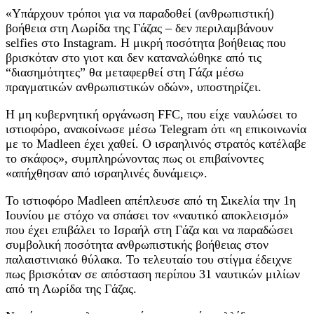
«Υπάρχουν τρόποι για να παραδοθεί (ανθρωπιστική)
βοήθεια στη Λωρίδα της Γάζας – δεν περιλαμβάνουν
selfies στο Instagram. Η μικρή ποσότητα βοήθειας που
βρισκόταν στο γιοτ και δεν καταναλώθηκε από τις
“διασημότητες” θα μεταφερθεί στη Γάζα μέσω
πραγματικών ανθρωπιστικών οδών», υποστηρίζει.
Η μη κυβερνητική οργάνωση FFC, που είχε ναυλώσει το
ιστιοφόρο, ανακοίνωσε μέσω Telegram ότι «η επικοινωνία
με το Madleen έχει χαθεί. Ο ισραηλινός στρατός κατέλαβε
το σκάφος», συμπληρώνοντας πως οι επιβαίνοντες
«απήχθησαν από ισραηλινές δυνάμεις».
Το ιστιοφόρο Madleen απέπλευσε από τη Σικελία την 1η
Ιουνίου με στόχο να σπάσει τον «ναυτικό αποκλεισμό»
που έχει επιβάλει το Ισραήλ στη Γάζα και να παραδώσει
συμβολική ποσότητα ανθρωπιστικής βοήθειας στον
παλαιστινιακό θύλακα. Το τελευταίο του στίγμα έδειχνε
πως βρισκόταν σε απόσταση περίπου 31 ναυτικών μιλίων
από τη Λωρίδα της Γάζας.