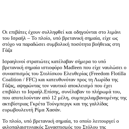
Οι επιβάτες έχουν συλληφθεί και οδηγούνται στο λιμάνι
του Ισραήλ – Το πλοίο, υπό βρετανική σημαία, είχε ως
στόχο να παραδώσει συμβολική ποσότητα βοήθειας στη
Γάζα
Ισραηλινοί στρατιώτες κατέλαβαν σήμερα το υπό
βρετανική σημαία ιστιοφόρο Madleen που είχε ναυλώσει ο
συνασπισμός του Στολίσκου Ελευθερίας (Freedom Flotilla
Coalition / FFC) και κατευθυνόταν προς τη Λωρίδα της
Γάζας, αψηφώντας τον ναυτικό αποκλεισμό που έχει
επιβάλει το Ισραήλ.Επίσης, συνέλαβαν το πλήρωμά του,
που αποτελούνταν από 12 μέλη, συμπεριλαμβανομένης της
ακτιβίστριας Γκρέτα Τούνμπεργκ και της γαλλίδας
ευρωβουλευτή Ρίμα Χασάν.
Το πλοίο, υπό βρετανική σημαία, το οποίο λειτουργεί ο
φιλοπαλαιστινιακός Συνασπισμός του Στόλου της