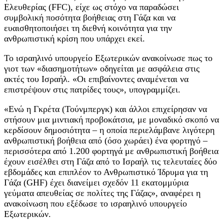
Ελευθερίας (FFC), είχε ως στόχο να παραδώσει
συμβολική ποσότητα βοήθειας στη Γάζα και να
ευαισθητοποιήσει τη διεθνή κοινότητα για την
ανθρωπιστική κρίση που υπάρχει εκεί.
Το ισραηλινό υπουργείο Εξωτερικών ανακοίνωσε πως το
γιοτ των «διασημοτήτων» οδηγείται με ασφάλεια στις
ακτές του Ισραήλ. «Οι επιβαίνοντες αναμένεται να
επιστρέψουν στις πατρίδες τους», υπογραμμίζει.
«Ενώ η Γκρέτα (Τούνμπεργκ) και άλλοι επιχείρησαν να
στήσουν μια μιντιακή προβοκάτσια, με μοναδικό σκοπό να
κερδίσουν δημοσιότητα – η οποία περιελάμβανε λιγότερη
ανθρωπιστική βοήθεια από (όσο χωράει) ένα φορτηγό –
περισσότερα από 1.200 φορτηγά με ανθρωπιστική βοήθεια
έχουν εισέλθει στη Γάζα από το Ισραήλ τις τελευταίες δύο
εβδομάδες και επιπλέον το Ανθρωπιστικό Ίδρυμα για τη
Γάζα (GHF) έχει διανείμει σχεδόν 11 εκατομμύρια
γεύματα απευθείας σε πολίτες της Γάζας», αναφέρει η
ανακοίνωση που εξέδωσε το ισραηλινό υπουργείο
Εξωτερικών.