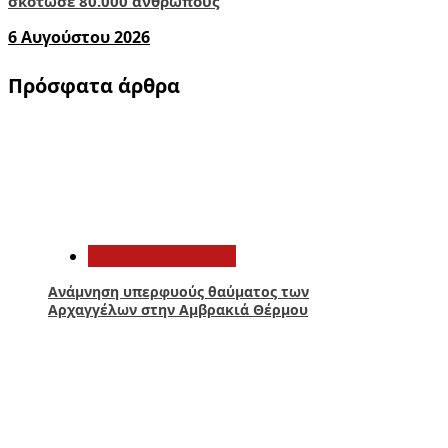
σκότωσε 80.000 ανθρώπους
6 Αυγούστου 2026
Πρόσφατα άρθρα
1
Αιτωλοακαρνανία
Ανάμνηση υπερφυούς θαύματος των
Αρχαγγέλων στην Αμβρακιά Θέρμου