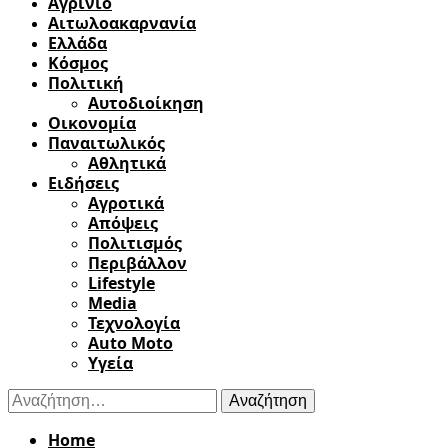
Αγρίνιο
Αιτωλοακαρνανία
Ελλάδα
Κόσμος
Πολιτική
Αυτοδιοίκηση
Οικονομία
Παναιτωλικός
Αθλητικά
Ειδήσεις
Αγροτικά
Απόψεις
Πολιτισμός
Περιβάλλον
Lifestyle
Media
Τεχνολογία
Auto Moto
Υγεία
Αναζήτηση
για:
Home