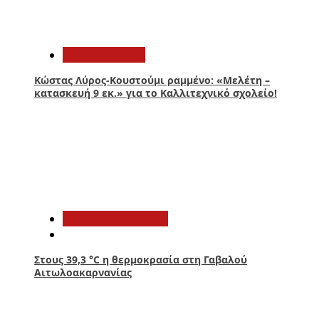
2
Αυτοδιοίκηση
Κώστας Λύρος-Κουστούμι ραμμένο: «Μελέτη –
κατασκευή 9 εκ.» για το Καλλιτεχνικό σχολείο!
3
Αιτωλοακαρνανία
Στους 39,3 °C η θερμοκρασία στη Γαβαλού
Αιτωλοακαρνανίας