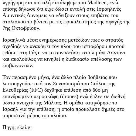
«γρήγορη και ασφαλή κατάληψη» του Madleen, ενώ
επίσης δήλωσε ότι είχε δώσει εντολή στις Ισραηλινές
Αμυντικές Δυνάμεις να «δείξουν στους επιβάτες του
στολίσκου το βίντεο με τις φρικαλεότητες της σφαγής της
7ης Οκτωβρίου».
Ισραηλινά μέσα ενημέρωσης μετέδιδαν πως ο στρατός
σχεδίαζε να ανακόψει τον πλου του ιστιοφόρου προτού
φθάσει στη Γάζα, να το συνοδεύσει στο λιμάνι Ασντόντ
και ακολούθως να κινηθεί η διαδικασία απέλασης των
επιβαινόντων.
Τον περασμένο μήνα, ένα άλλο πλοίο βοήθειας που
λειτουργούσε από τον Συνασπισμό του Στόλου της
Ελευθερίας (FFC) δέχθηκε επίθεση από δύο μη
επανδρωμένα αεροσκάφη (drones) ενώ έπλεε σε διεθνή
ύδατα ανοιχτά της Μάλτας. Η ομάδα κατηγόρησε το
Ισραήλ για την επίθεση, η οποία προκάλεσε ζημιές στο
μπροστινό μέρος του πλοίου.
Πηγή: skai.gr