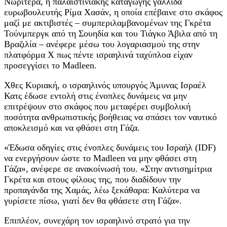
Νωρίτερα, η παλαιστινιακής καταγωγής γαλλίδα
ευρωβουλευτής Ρίμα Χασάν, η οποία επέβαινε στο σκάφος
μαζί με ακτιβιστές – συμπεριλαμβανομένων της Γκρέτα
Τούνμπεργκ από τη Σουηδία και του Τιάγκο Άβιλα από τη
Βραζιλία – ανέφερε μέσω του λογαριασμού της στην
πλατφόρμα Χ πως πέντε ισραηλινά ταχύπλοα είχαν
προσεγγίσει το Madleen.
Χθες Κυριακή, ο ισραηλινός υπουργός Άμυνας Ισραέλ
Κατς έδωσε εντολή στις ένοπλες δυνάμεις να μην
επιτρέψουν στο σκάφος που μεταφέρει συμβολική
ποσότητα ανθρωπιστικής βοήθειας να σπάσει τον ναυτικό
αποκλεισμό και να φθάσει στη Γάζα.
«Έδωσα οδηγίες στις ένοπλες δυνάμεις του Ισραήλ (IDF)
να ενεργήσουν ώστε το Madleen να μην φθάσει στη
Γάζα», ανέφερε σε ανακοίνωσή του. «Στην αντισημίτρια
Γκρέτα και στους φίλους της, που διαδίδουν την
προπαγάνδα της Χαμάς, λέω ξεκάθαρα: Καλύτερα να
γυρίσετε πίσω, γιατί δεν θα φθάσετε στη Γάζα».
Επιπλέον, συνεχάρη τον ισραηλινό στρατό για την