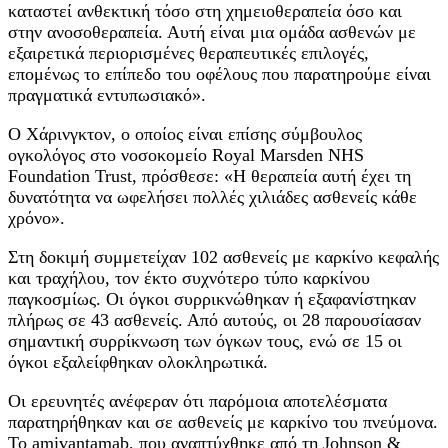
καταστεί ανθεκτική τόσο στη χημειοθεραπεία όσο και
στην ανοσοθεραπεία. Αυτή είναι μια ομάδα ασθενών με
εξαιρετικά περιορισμένες θεραπευτικές επιλογές,
επομένως το επίπεδο του οφέλους που παρατηρούμε είναι
πραγματικά εντυπωσιακό».
Ο Χάρινγκτον, ο οποίος είναι επίσης σύμβουλος
ογκολόγος στο νοσοκομείο Royal Marsden NHS
Foundation Trust, πρόσθεσε: «Η θεραπεία αυτή έχει τη
δυνατότητα να ωφελήσει πολλές χιλιάδες ασθενείς κάθε
χρόνο».
Στη δοκιμή συμμετείχαν 102 ασθενείς με καρκίνο κεφαλής
και τραχήλου, τον έκτο συχνότερο τύπο καρκίνου
παγκοσμίως. Οι όγκοι συρρικνώθηκαν ή εξαφανίστηκαν
πλήρως σε 43 ασθενείς. Από αυτούς, οι 28 παρουσίασαν
σημαντική συρρίκνωση των όγκων τους, ενώ σε 15 οι
όγκοι εξαλείφθηκαν ολοκληρωτικά.
Οι ερευνητές ανέφεραν ότι παρόμοια αποτελέσματα
παρατηρήθηκαν και σε ασθενείς με καρκίνο του πνεύμονα.
Το amivantamab, που αναπτύχθηκε από τη Johnson &