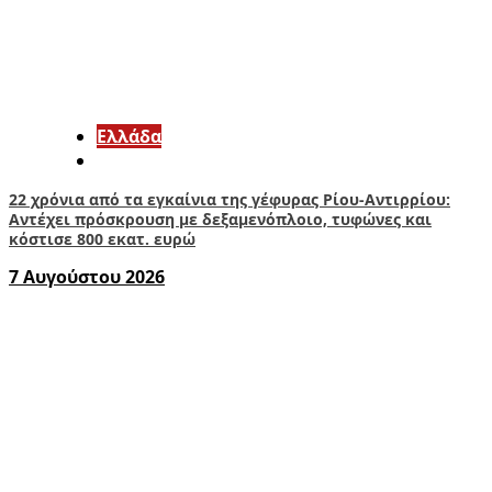
Ελλάδα
22 χρόνια από τα εγκαίνια της γέφυρας Ρίου-Αντιρρίου:
Αντέχει πρόσκρουση με δεξαμενόπλοιο, τυφώνες και
κόστισε 800 εκατ. ευρώ
7 Αυγούστου 2026