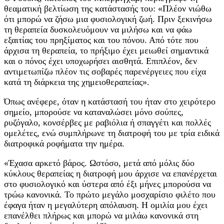
θεαματική βελτίωση της κατάστασής του: «Πλέον νιώθω
ότι μπορώ να ζήσω μια φυσιολογική ζωή. Πριν ξεκινήσω
τη θεραπεία δυσκολευόμουν να μιλήσω και να φάω
εξαιτίας του πρηξίματος και του πόνου. Από τότε που
άρχισα τη θεραπεία, το πρήξιμο έχει μειωθεί σημαντικά
και ο πόνος έχει υποχωρήσει αισθητά. Επιπλέον, δεν
αντιμετωπίζω πλέον τις σοβαρές παρενέργειες που είχα
κατά τη διάρκεια της χημειοθεραπείας».
Όπως ανέφερε, όταν η κατάστασή του ήταν στο χειρότερο
σημείο, μπορούσε να καταναλώσει μόνο σούπες,
ρυζόγαλο, κονσέρβες με ραβιόλια ή σπαγγέτι και πολλές
ομελέτες, ενώ συμπλήρωνε τη διατροφή του με τρία ειδικά
διατροφικά ροφήματα την ημέρα.
«Έχασα αρκετό βάρος. Ωστόσο, μετά από μόλις δύο
κύκλους θεραπείας η διατροφή μου άρχισε να επανέρχεται
στο φυσιολογικό και ύστερα από έξι μήνες μπορούσα να
τρώω κανονικά. Το πρώτο μεγάλο μοσχαρίσιο φιλέτο που
έφαγα ήταν η μεγαλύτερη απόλαυση. Η ομιλία μου έχει
επανέλθει πλήρως και μπορώ να μιλάω κανονικά στη