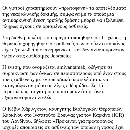
Οι γιατροί χαρακτηρίσουν «πρωτοφανή» τα αποτελέσματα
της νέας κλινικής δοκιμής, σύμφωνα με τα οποία μια
αντικαρκινική ένεση τριπλής δράσης μπορεί να εξαλείψει
πλήρως όγκους σε ορισμένους ασθενείς.
Στη διεθνή μελέτη, που πραγματοποιήθηκε σε 11 χώρες, η
θεραπεία χορηγήθηκε σε ασθενείς των οποίων ο καρκίνος
είχε εξαπλωθεί ή επανεμφανιστεί και δεν ανταποκρινόταν
πλέον στις διαθέσιμες θεραπείες.
Η ένεση, που ονομάζεται amivantamab, οδήγησε σε
συρρίκνωση των όγκων σε περισσότερους από έναν στους
τρεις ασθενείς, με εντυπωσιακά αποτελέσματα να
καταγράφονται μέσα σε λίγες εβδομάδες. Σε 15
περιπτώσεις, οι γιατροί διαπίστωσαν ότι οι όγκοι
εξαφανίστηκαν εντελώς.
Ο Κέβιν Χάρινγκτον, καθηγητής Βιολογικών Θεραπειών
Καρκίνου στο Ινστιτούτο Έρευνας για τον Καρκίνο (ICR)
του Λονδίνου, δήλωσε: «Πρόκειται για πρωτοφανώς
ισχυρές αποκρίσεις σε ασθενείς των οποίων η νόσος έχει