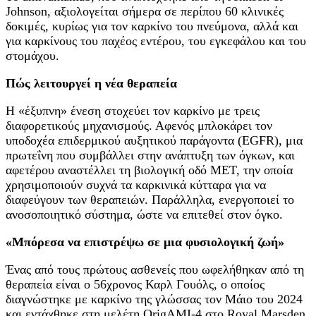
Johnson, αξιολογείται σήμερα σε περίπου 60 κλινικές
δοκιμές, κυρίως για τον καρκίνο του πνεύμονα, αλλά και
για καρκίνους του παχέος εντέρου, του εγκεφάλου και του
στομάχου.
Πώς λειτουργεί η νέα θεραπεία
Η «έξυπνη» ένεση στοχεύει τον καρκίνο με τρεις
διαφορετικούς μηχανισμούς. Αφενός μπλοκάρει τον
υποδοχέα επιδερμικού αυξητικού παράγοντα (EGFR), μια
πρωτεΐνη που συμβάλλει στην ανάπτυξη των όγκων, και
αφετέρου αναστέλλει τη βιολογική οδό MET, την οποία
χρησιμοποιούν συχνά τα καρκινικά κύτταρα για να
διαφεύγουν των θεραπειών. Παράλληλα, ενεργοποιεί το
ανοσοποιητικό σύστημα, ώστε να επιτεθεί στον όγκο.
«Μπόρεσα να επιστρέψω σε μια φυσιολογική ζωή»
Ένας από τους πρώτους ασθενείς που ωφελήθηκαν από τη
θεραπεία είναι ο 56χρονος Καρλ Γουόλς, ο οποίος
διαγνώστηκε με καρκίνο της γλώσσας τον Μάιο του 2024
και εντάχθηκε στη μελέτη OrigAMI-4 στο Royal Marsden