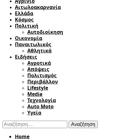
Αγρίνιο
Αιτωλοακαρνανία
Ελλάδα
Κόσμος
Πολιτική
Αυτοδιοίκηση
Οικονομία
Παναιτωλικός
Αθλητικά
Ειδήσεις
Αγροτικά
Απόψεις
Πολιτισμός
Περιβάλλον
Lifestyle
Media
Τεχνολογία
Auto Moto
Υγεία
Αναζήτηση
για:
Home