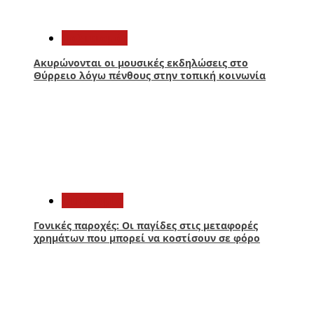
3
Πολιτισμός
Ακυρώνονται οι μουσικές εκδηλώσεις στο
Θύρρειο λόγω πένθους στην τοπική κοινωνία
4
Οικονομία
Γονικές παροχές: Οι παγίδες στις μεταφορές
χρημάτων που μπορεί να κοστίσουν σε φόρο