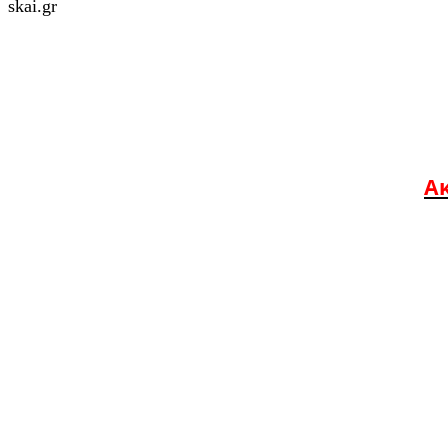
skai.gr
Ακ