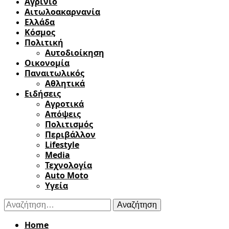
Αγρίνιο
Αιτωλοακαρνανία
Ελλάδα
Κόσμος
Πολιτική
Αυτοδιοίκηση
Οικονομία
Παναιτωλικός
Αθλητικά
Ειδήσεις
Αγροτικά
Απόψεις
Πολιτισμός
Περιβάλλον
Lifestyle
Media
Τεχνολογία
Auto Moto
Υγεία
Αναζήτηση
για:
Home