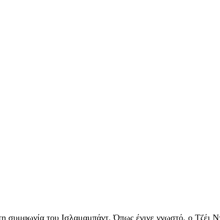
τη συμφωνία του Ισλαμαμπάντ. Όπως έγινε γνωστό, ο Τζέι Ντ