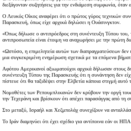
διεξάγονταν συζητήσεις για την ενδιάμεση συμφωνία, όταν 
Ο Λευκός Οίκος αναφέρει ότι ο πρώτος γύρος τεχνικών συν
Παρασκευή, όπως είχε αρχικά δηλώσει η Ουάσινγκτον.
«Όπως δήλωσε ο αντιπρόεδρος στη συνέντευξη Τύπου του, τα 
αντιπροσωπεία είναι έτοιμη να αναχωρήσει με την πρώτη δ
«Ωστόσο, η επιμελητεία αυτών των διαπραγματεύσεων δεν 
μια συγκεκριμένη ενημέρωση σχετικά με τα επόμενα βήματ
Αφότου Αμερικανοί αξιωματούχοι αρχικά δήλωσαν στους δη
συνέντευξη Τύπου της Παρασκευής ότι η συνάντηση δεν είχε
πίστευε ότι θα ταξιδέψει στην Ελβετία κάποια στιγμή αυτό
Νομοθέτες των Ρεπουμπλικανών δεν κρύβουν την οργή τους
την Τεχεράνη και βρίσκουν ότι απέχει παρασάγγας από τη 
Στο μεταξύ, Ισραήλ και Χεζμπολάχ συνεχίζουν να ανταλλά
Το Ιράν διαμηνύει ότι έχει σχέδιο για αντίποινα εάν οι ΗΠ