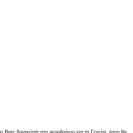
ι Βανς βρισκόταν στο αεροδρόμιο για τη Γενεύη, όπου θα