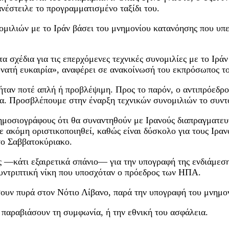
ανέστειλε το προγραμματισμένο ταξίδι του.
ομιλιών με το Ιράν βάσει του μνημονίου κατανόησης που υπ
σχέδια για τις επερχόμενες τεχνικές συνομιλίες με το Ιράν 
υνατή ευκαιρία», αναφέρει σε ανακοίνωσή του εκπρόσωπος τ
ήταν ποτέ απλή ή προβλέψιμη. Προς το παρόν, ο αντιπρόεδρ
α. Προσβλέπουμε στην έναρξη τεχνικών συνομιλιών το συντ
μοσιογράφους ότι θα συναντηθούν με Ιρανούς διαπραγματευ
 ακόμη οριστικοποιηθεί, καθώς είναι δύσκολο για τους Ιραν
 το Σαββατοκύριακο.
 —κάτι εξαιρετικά σπάνιο— για την υπογραφή της ενδιάμεσ
συντριπτική νίκη που υποσχόταν ο πρόεδρος των ΗΠΑ.
σουν πυρά στον Νότιο Λίβανο, παρά την υπογραφή του μνημο
Α παραβιάσουν τη συμφωνία, ή την εθνική του ασφάλεια.