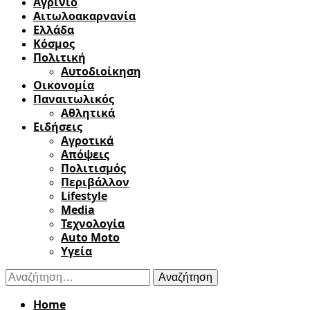
Αγρίνιο
Αιτωλοακαρνανία
Ελλάδα
Κόσμος
Πολιτική
Αυτοδιοίκηση
Οικονομία
Παναιτωλικός
Αθλητικά
Ειδήσεις
Αγροτικά
Απόψεις
Πολιτισμός
Περιβάλλον
Lifestyle
Media
Τεχνολογία
Auto Moto
Υγεία
Αναζήτηση
για:
Home