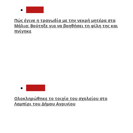
Ελλάδα
Πώς έγινε η τραγωδία με την νεκρή μητέρα στα
Μάλια: Βούτηξε για να βοηθήσει τη φίλη της και
πνίγηκε
3
Aγρίνιο
Ολοκληρώθηκε το τοιχίο του σχολείου στο
Λαμπίρι του Δήμου Αγρινίου