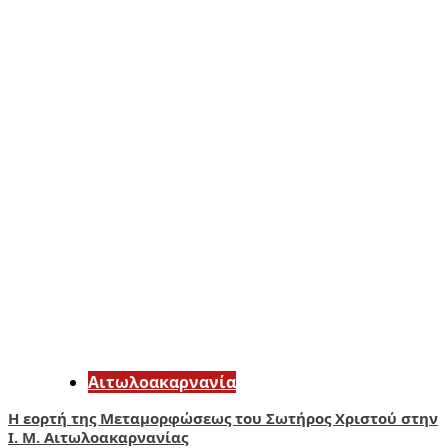
Αιτωλοακαρνανία
Η εορτή της Μεταμορφώσεως του Σωτήρος Χριστού στην
Ι. Μ. Αιτωλοακαρνανίας