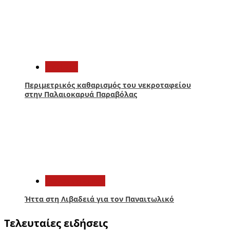
4
Aγρίνιο
Περιμετρικός καθαρισμός του νεκροταφείου
στην Παλαιοκαρυά Παραβόλας
5
Παναιτωλικός
Ήττα στη Λιβαδειά για τον Παναιτωλικό
Τελευταίες ειδήσεις