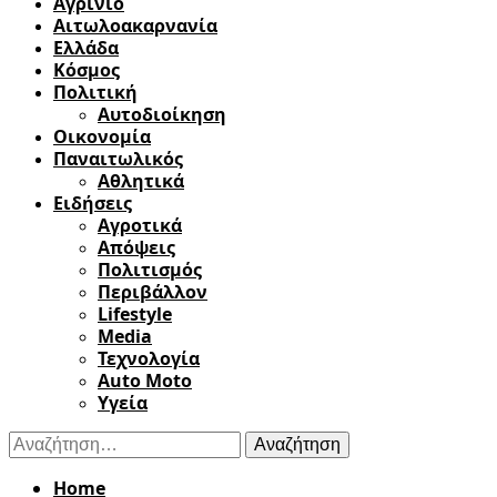
Αγρίνιο
Αιτωλοακαρνανία
Ελλάδα
Κόσμος
Πολιτική
Αυτοδιοίκηση
Οικονομία
Παναιτωλικός
Αθλητικά
Ειδήσεις
Αγροτικά
Απόψεις
Πολιτισμός
Περιβάλλον
Lifestyle
Media
Τεχνολογία
Auto Moto
Υγεία
Αναζήτηση
για:
Home