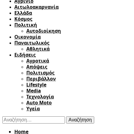
Αγρίνιο
Αιτωλοακαρνανία
Ελλάδα
Κόσμος
Πολιτική
Αυτοδιοίκηση
Οικονομία
Παναιτωλικός
Αθλητικά
Ειδήσεις
Αγροτικά
Απόψεις
Πολιτισμός
Περιβάλλον
Lifestyle
Media
Τεχνολογία
Auto Moto
Υγεία
Αναζήτηση
για:
Home