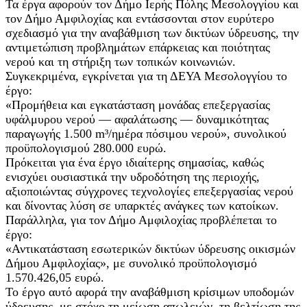
Τα έργα αφορούν τον Δήμο Ιερής Πόλης Μεσολογγίου και
τον Δήμο Αμφιλοχίας και εντάσσονται στον ευρύτερο
σχεδιασμό για την αναβάθμιση των δικτύων ύδρευσης, την
αντιμετώπιση προβλημάτων επάρκειας και ποιότητας
νερού και τη στήριξη των τοπικών κοινωνιών.
Συγκεκριμένα, εγκρίνεται για τη ΔΕΥΑ Μεσολογγίου το
έργο:
«Προμήθεια και εγκατάσταση μονάδας επεξεργασίας
υφάλμυρου νερού — αφαλάτωσης — δυναμικότητας
παραγωγής 1.500 m³/ημέρα πόσιμου νερού», συνολικού
προϋπολογισμού 280.000 ευρώ.
Πρόκειται για ένα έργο ιδιαίτερης σημασίας, καθώς
ενισχύει ουσιαστικά την υδροδότηση της περιοχής,
αξιοποιώντας σύγχρονες τεχνολογίες επεξεργασίας νερού
και δίνοντας λύση σε υπαρκτές ανάγκες των κατοίκων.
Παράλληλα, για τον Δήμο Αμφιλοχίας προβλέπεται το
έργο:
«Αντικατάσταση εσωτερικών δικτύων ύδρευσης οικισμών
Δήμου Αμφιλοχίας», με συνολικό προϋπολογισμό
1.570.426,05 ευρώ.
Το έργο αυτό αφορά την αναβάθμιση κρίσιμων υποδομών
ύδρευσης, με στόχο τη μείωση απωλειών, τη βελτίωση της