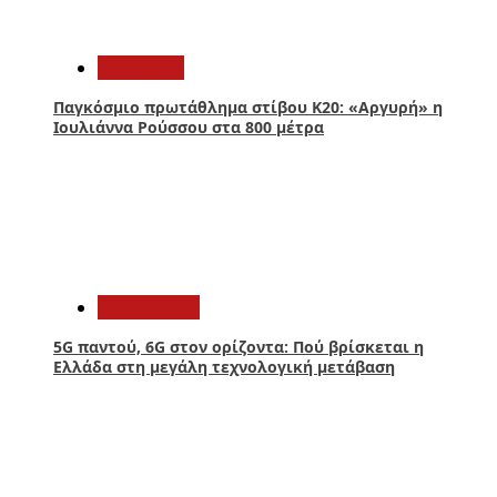
2
Αθλητικά
Παγκόσμιο πρωτάθλημα στίβου Κ20: «Αργυρή» η
Ιουλιάννα Ρούσσου στα 800 μέτρα
3
Τεχνολογία
5G παντού, 6G στον ορίζοντα: Πού βρίσκεται η
Ελλάδα στη μεγάλη τεχνολογική μετάβαση