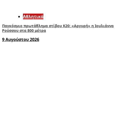
Αθλητικά
Παγκόσμιο πρωτάθλημα στίβου Κ20: «Αργυρή» η Ιουλιάννα
Ρούσσου στα 800 μέτρα
9 Αυγούστου 2026