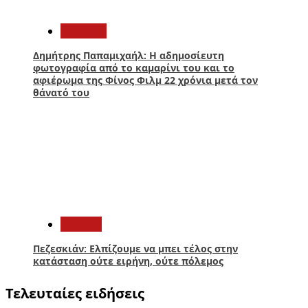
4
Lifestyle
Δημήτρης Παπαμιχαήλ: Η αδημοσίευτη
φωτογραφία από το καμαρίνι του και το
αφιέρωμα της Φίνος Φιλμ 22 χρόνια μετά τον
θάνατό του
5
Κόσμος
Πεζεσκιάν: Ελπίζουμε να μπει τέλος στην
κατάσταση ούτε ειρήνη, ούτε πόλεμος
Τελευταίες ειδήσεις