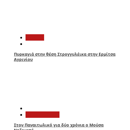
2
Aγρίνιο
Πυρκαγιά στην θέση Στρογγυλέικα στην Ερμίτσα
Αγρινίου
3
Παναιτωλικός
Στον Παναιτωλικό για δύο χρόνια ο Μούσα