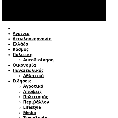
Αγρίνιο
Αιτωλοακαρνανία
Ελλάδα
Κόσμος
Πολιτική
Αυτοδιοίκηση
Οικονομία
Παναιτωλικός
Αθλητικά
Ειδήσεις
Αγροτικά
Απόψεις
Πολιτισμός
Περιβάλλον
Lifestyle
Media
Τεχνολογία