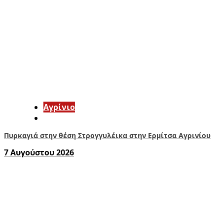
Aγρίνιο
Πυρκαγιά στην θέση Στρογγυλέικα στην Ερμίτσα Αγρινίου
7 Αυγούστου 2026