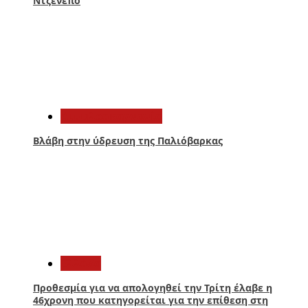
Ντζενεπό
4
Αιτωλοακαρνανία
Βλάβη στην ύδρευση της Παλιόβαρκας
5
Ελλάδα
Προθεσμία για να απολογηθεί την Τρίτη έλαβε η
46χρονη που κατηγορείται για την επίθεση στη