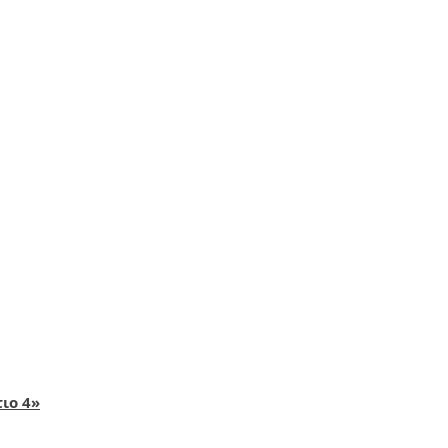
ιο 4»