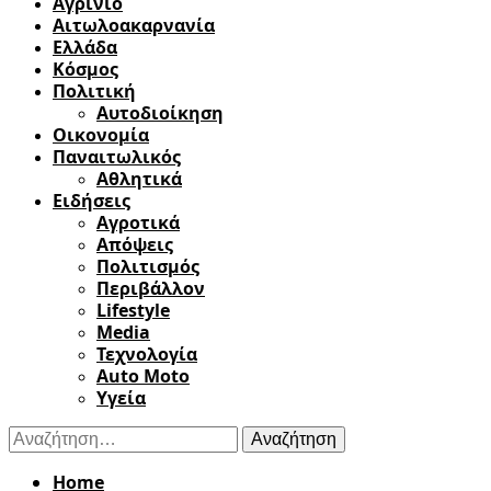
Αγρίνιο
Αιτωλοακαρνανία
Ελλάδα
Κόσμος
Πολιτική
Αυτοδιοίκηση
Οικονομία
Παναιτωλικός
Αθλητικά
Ειδήσεις
Αγροτικά
Απόψεις
Πολιτισμός
Περιβάλλον
Lifestyle
Media
Τεχνολογία
Auto Moto
Υγεία
Αναζήτηση
για:
Home