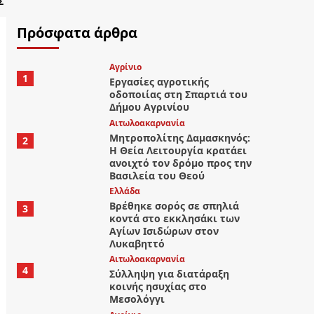
Σ
Πρόσφατα άρθρα
Aγρίνιο
1
Εργασίες αγροτικής
οδοποιίας στη Σπαρτιά του
Δήμου Αγρινίου
Αιτωλοακαρνανία
Μητροπολίτης Δαμασκηνός:
2
Η Θεία Λειτουργία κρατάει
ανοιχτό τον δρόμο προς την
Βασιλεία του Θεού
Ελλάδα
Βρέθηκε σορός σε σπηλιά
3
κοντά στο εκκλησάκι των
Αγίων Ισιδώρων στον
Λυκαβηττό
Αιτωλοακαρνανία
4
Σύλληψη για διατάραξη
κοινής ησυχίας στο
Μεσολόγγι