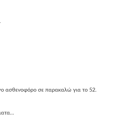
…
ίγο ασθενοφόρο σε παρακαλώ για το 52.
μματα…