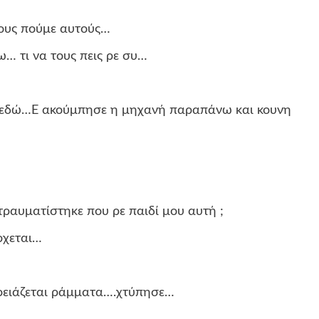
 τους πούμε αυτούς…
… τι να τους πεις ρε συ…
ν εδώ…Ε ακούμπησε η μηχανή παραπάνω και κουνη
 τραυματίστηκε που ρε παιδί μου αυτή ;
ρχεται…
χρειάζεται ράμματα….χτύπησε…