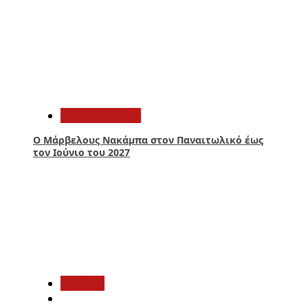
1
Παναιτωλικός
Ο Μάρβελους Nακάμπα στον Παναιτωλικό έως
τον Ιούνιο του 2027
2
Aγρίνιο