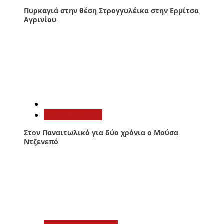
Πυρκαγιά στην θέση Στρογγυλέικα στην Ερμίτσα
Αγρινίου
3
Παναιτωλικός
Στον Παναιτωλικό για δύο χρόνια ο Μούσα
Ντζενεπό
4