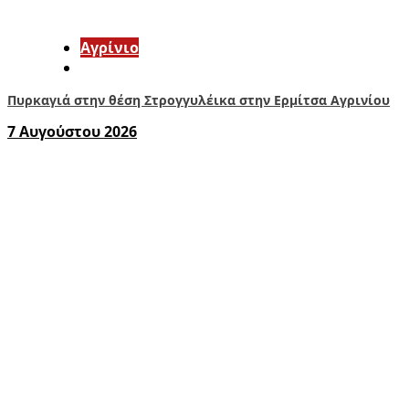
Aγρίνιο
Πυρκαγιά στην θέση Στρογγυλέικα στην Ερμίτσα Αγρινίου
7 Αυγούστου 2026