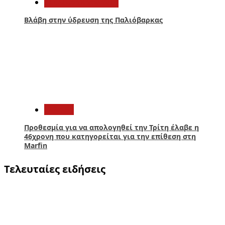
Αιτωλοακαρνανία
Βλάβη στην ύδρευση της Παλιόβαρκας
5
Ελλάδα
Προθεσμία για να απολογηθεί την Τρίτη έλαβε η
46χρονη που κατηγορείται για την επίθεση στη
Marfin
Τελευταίες ειδήσεις