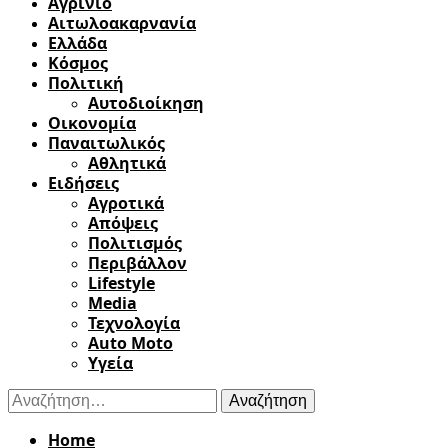
Αγρίνιο
Αιτωλοακαρνανία
Ελλάδα
Κόσμος
Πολιτική
Αυτοδιοίκηση
Οικονομία
Παναιτωλικός
Αθλητικά
Ειδήσεις
Αγροτικά
Απόψεις
Πολιτισμός
Περιβάλλον
Lifestyle
Media
Τεχνολογία
Auto Moto
Υγεία
Αναζήτηση
για:
Home