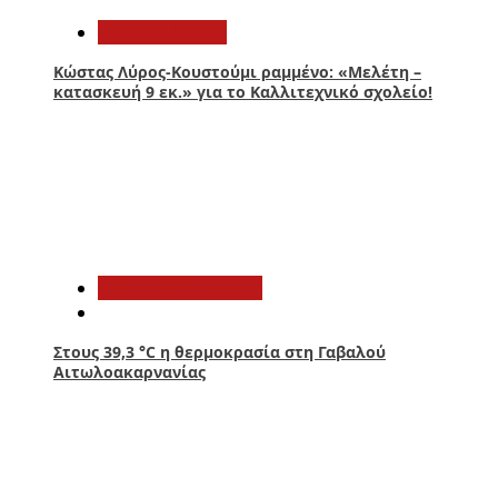
Αυτοδιοίκηση
Κώστας Λύρος-Κουστούμι ραμμένο: «Μελέτη –
κατασκευή 9 εκ.» για το Καλλιτεχνικό σχολείο!
3
Αιτωλοακαρνανία
Στους 39,3 °C η θερμοκρασία στη Γαβαλού
Αιτωλοακαρνανίας