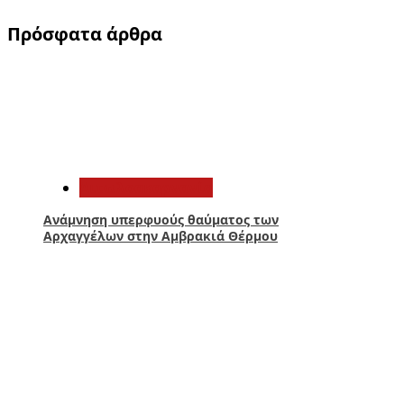
Πρόσφατα άρθρα
1
Αιτωλοακαρνανία
Ανάμνηση υπερφυούς θαύματος των
Αρχαγγέλων στην Αμβρακιά Θέρμου
2