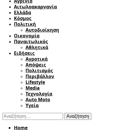
Αγρίνιο
Αιτωλοακαρνανία
Ελλάδα
Κόσμος
Πολιτική
Αυτοδιοίκηση
Οικονομία
Παναιτωλικός
Αθλητικά
Ειδήσεις
Αγροτικά
Απόψεις
Πολιτισμός
Περιβάλλον
Lifestyle
Media
Τεχνολογία
Auto Moto
Υγεία
Αναζήτηση
για:
Home